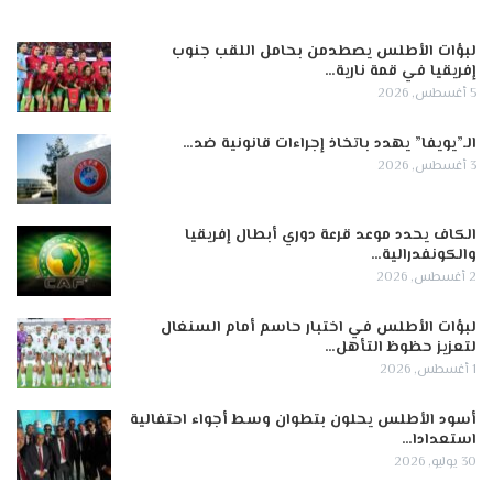
لبؤات الأطلس يصطدمن بحامل اللقب جنوب
إفريقيا في قمة نارية…
5 أغسطس, 2026
الـ”يويفا” يهدد باتخاذ إجراءات قانونية ضد…
3 أغسطس, 2026
الكاف يحدد موعد قرعة دوري أبطال إفريقيا
والكونفدرالية…
2 أغسطس, 2026
لبؤات الأطلس في اختبار حاسم أمام السنغال
لتعزيز حظوظ التأهل…
1 أغسطس, 2026
أسود الأطلس يحلون بتطوان وسط أجواء احتفالية
استعدادا…
30 يوليو, 2026