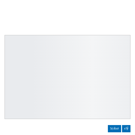
آراء
سلايد