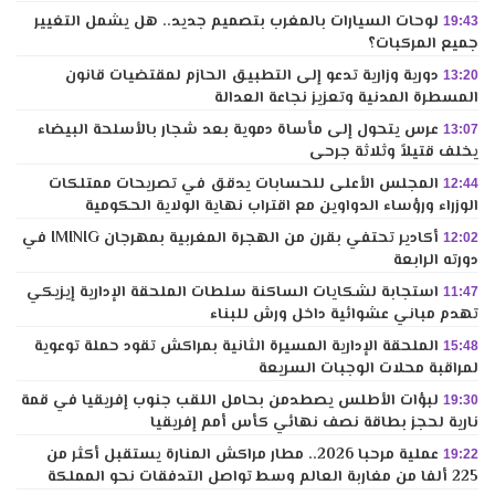
لوحات السيارات بالمغرب بتصميم جديد.. هل يشمل التغيير
19:43
جميع المركبات؟
دورية وزارية تدعو إلى التطبيق الحازم لمقتضيات قانون
13:20
المسطرة المدنية وتعزيز نجاعة العدالة
عرس يتحول إلى مأساة دموية بعد شجار بالأسلحة البيضاء
13:07
يخلف قتيلاً وثلاثة جرحى
المجلس الأعلى للحسابات يدقق في تصريحات ممتلكات
12:44
الوزراء ورؤساء الدواوين مع اقتراب نهاية الولاية الحكومية
أكادير تحتفي بقرن من الهجرة المغربية بمهرجان IMINIG في
12:02
دورته الرابعة
استجابة لشكايات الساكنة سلطات الملحقة الإدارية إيزيكي
11:47
تهدم مباني عشوائية داخل ورش للبناء
الملحقة الإدارية المسيرة الثانية بمراكش تقود حملة توعوية
15:48
لمراقبة محلات الوجبات السريعة
لبؤات الأطلس يصطدمن بحامل اللقب جنوب إفريقيا في قمة
19:30
نارية لحجز بطاقة نصف نهائي كأس أمم إفريقيا
عملية مرحبا 2026.. مطار مراكش المنارة يستقبل أكثر من
19:22
225 ألفا من مغاربة العالم وسط تواصل التدفقات نحو المملكة