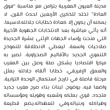
مدينة العيون المغربية بتزامن مع مناسبة “فوق
العادة” تخلد للذكرى الأربعين لحدث القرن، لا
يمكنه أن يكون إلا كعادة خطابات جلالته،لاسيما،
أنه يأتي مباشرة بعد الانتخابات الجهوية الأخيرة
التي منحت رؤساء الجهات الإثنى عشرة الجديدة
صلاحيات واسعة، ليعطي الانطلاقة للنموذج
التنموي الجديد بالأقاليم الصحراوية، تصير به
مركزا اقتصاديا يشكل صلة وصل بين المغرب
والعمق الإفريقي، خطابا ألقاه جلالته يمثل
مرحلة فاصلة في تاريخ استكمال الوحدة الترابية،
واضعا فيه، بوضوح، لبنات بناء صرح مغرب جديد
متجدد، قوي بملكه وشعبه وهويته ومؤسساته
وهياكله وبنياته.وفي لتعهداته،يضع قطيعة