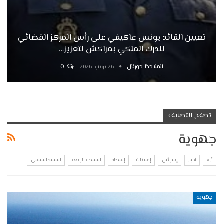
تعيين القائد يونس عاكيفي على رأس المركز القضائي
للدرك الملكي بمراكش لتعزيز…
الملاحظ جورنال
0
26 يونيو, 2026
تصفح التصنيف
جهوية
آراء
أخبار
إسرائيل
إعلانات
إقتصاد
السلطة الرابعة
السليد السفلي
جهوية