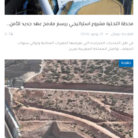
محطة التحلية مشروع استراتيجي يرسم ملامح عهد جديد للأمن…
الملاحظ جورنال
21 يونيو, 2026
0
في ظل التحديات المتزايدة التي تفرضها التغيرات المناخية وتوالي سنوات
الجفاف، تواصل المملكة المغربية تعزيز…
جهوية