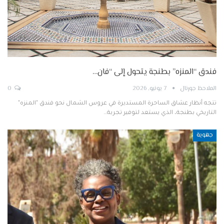
فندق “المنزه” بطنجة يتحول إلى “فان…
الملاحظ جورنال
7 يونيو, 2026
0
تتجه أنظار عشاق الساحرة المستديرة في عروس الشمال نحو فندق "المنزه"
التاريخي بطنجة، الذي يستعد لتوفير تجربة…
جهوية