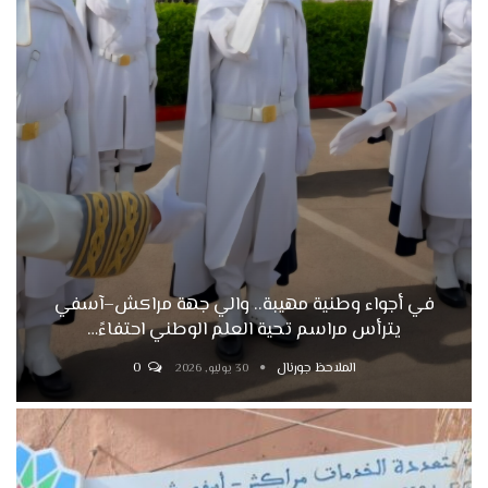
في أجواء وطنية مهيبة.. والي جهة مراكش–آسفي
يترأس مراسم تحية العلم الوطني احتفاءً…
الملاحظ جورنال
0
30 يوليو, 2026