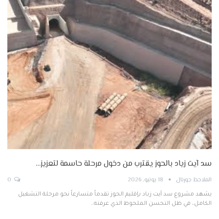
سد آيت زياد بالحوز يقترب من دخول مرحلة حاسمة لتعزيز…
الملاحظ جورنال
18 يونيو, 2026
0
يشهد مشروع سد آيت زياد بإقليم الحوز تقدماً متسارعاً نحو مرحلة التشغيل
الكامل، في ظل التحسن الملحوظ الذي عرفته…