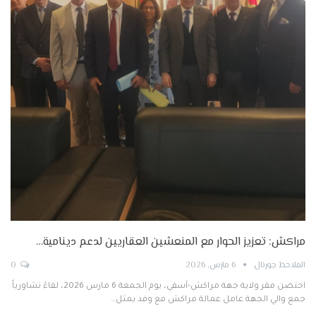
مراكش: تعزيز الحوار مع المنعشين العقاريين لدعم دينامية…
الملاحظ جورنال
6 مارس, 2026
0
احتضن مقر ولاية جهة مراكش-آسفي، يوم الجمعة 6 مارس 2026، لقاءً تشاورياً
جمع والي الجهة عامل عمالة مراكش مع وفد يمثل…