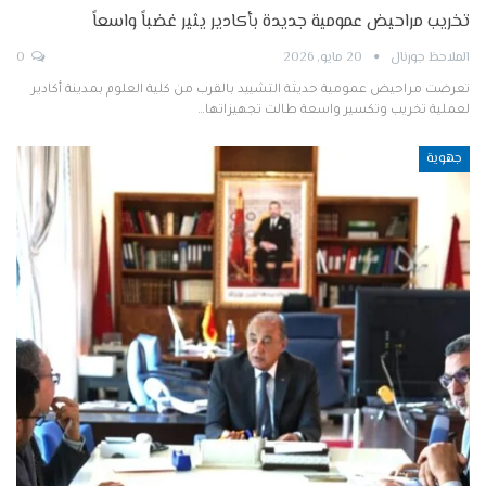
تخريب مراحيض عمومية جديدة بأكادير يثير غضباً واسعاً
الملاحظ جورنال
20 مايو, 2026
0
تعرضت مراحيض عمومية حديثة التشييد بالقرب من كلية العلوم بمدينة أكادير
لعملية تخريب وتكسير واسعة طالت تجهيزاتها…
جهوية