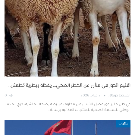
اقليم الحوز في منأى عن الخطر الصحي… يقظة بيطرية تطمئن…
الملاحظ جورنال
7 فبراير, 2026
0
في ظل ما يرافق فصل الشتاء من مخاوف مرتبطة بصحة الماشية، خرج المكتب
الوطني للسلامة الصحية للمنتجات الغذائية برسالة…
جهوية