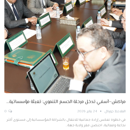
مراكش–آسفي تدخل مرحلة الحسم التنموي: تعبئة مؤسساتية…
الملاحظ جورنال
24 يناير, 2026
0
في خطوة تعكس إرادة جماعية للانتقال بالشراكة المؤسساتية إلى مستوى أكثر
نجاعة وفعالية، احتضن مقر ولاية جهة…