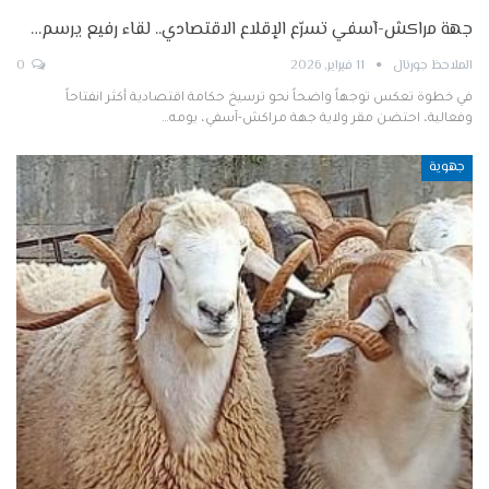
جهة مراكش-آسفي تسرّع الإقلاع الاقتصادي.. لقاء رفيع يرسم…
الملاحظ جورنال
11 فبراير, 2026
0
في خطوة تعكس توجهاً واضحاً نحو ترسيخ حكامة اقتصادية أكثر انفتاحاً
وفعالية، احتضن مقر ولاية جهة مراكش-آسفي، يومه…
جهوية