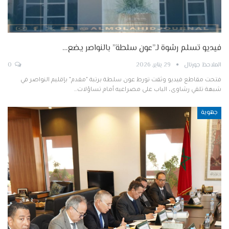
فيديو تسلم رشوة لـ”عون سلطة” بالنواصر يضع…
الملاحظ جورنال
29 يناير, 2026
0
فتحت مقاطع فيديو وثقت تورط عون سلطة برتبة "مقدم" بإقليم النواصر في
شبهة تلقي رشاوى، الباب على مصراعيه أمام تساؤلات…
جهوية