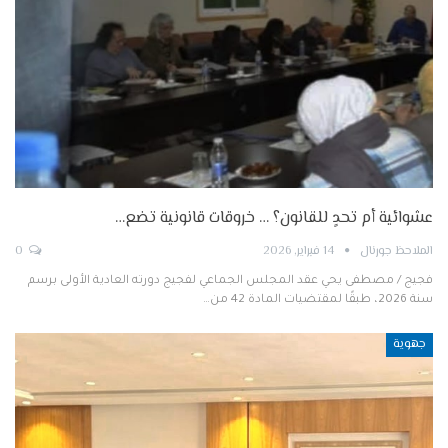
عشوائية أم تحدٍ للقانون؟ … خروقات قانونية تضع…
الملاحظ جورنال
14 فبراير, 2026
0
فجيج / مصطفى يحي عقد المجلس الجماعي لفجيج دورته العادية الأولى برسم
سنة 2026، طبقًا لمقتضيات المادة 42 من…
جهوية