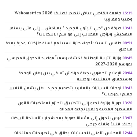
جامعة القاضي عياض تتصدر تصنيف Webometrics 2026
15:35
وطنيا ومغاربيا
صرخة من “حي الزيتون الجديد ” بمراكش … إلى متى يستمر
13:43
التهميش وتؤجل المطالب إلى مواسم الانتخابات؟
طقس السبت: أجواء حارة نسبيا مع تساقط زخات رعدية بعدة
08:51
مناطق
وزارة التربية الوطنية تكشف رسمياً مواعيد الدخول المدرسي
08:45
لموسم 2026-2027
الإعلام الجهوي بجهة مراكش آسفي بين رهان الوحدة
20:04
واستحقاق التمثيلية الوطنية
لوحات السيارات بالمغرب بتصميم جديد.. هل يشمل التغيير
19:43
جميع المركبات؟
دورية وزارية تدعو إلى التطبيق الحازم لمقتضيات قانون
13:20
المسطرة المدنية وتعزيز نجاعة العدالة
عرس يتحول إلى مأساة دموية بعد شجار بالأسلحة البيضاء
13:07
يخلف قتيلاً وثلاثة جرحى
المجلس الأعلى للحسابات يدقق في تصريحات ممتلكات
12:44