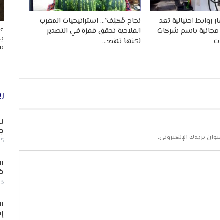
ر روابط احتيالية تعد
نجاح مُكلِف”… استراتيجيات المغرب
عا
مجانية باسم شركات
الفلاحية تحقق قفزة في التصدير
يك
ت
لكنها تهدد…
سب
ري
لب
جن
نوان بريدك الإلكتروني.
5 أغسطس, 2026
ال
ض
3 أغسطس, 2026
ال
إف