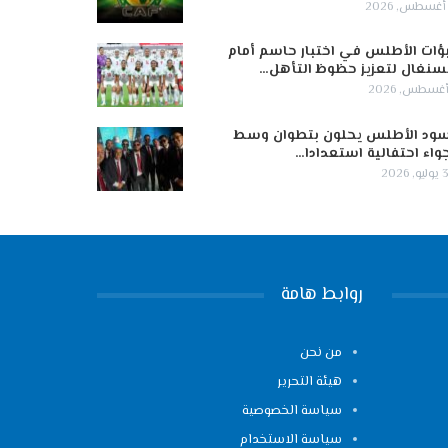
ؤات الأطلس في اختبار حاسم أمام
سنغال لتعزيز حظوظ التأهل…
ود الأطلس يحلون بتطوان وسط
واء احتفالية استعدادا…
 2026
روابط هامة
من نحن
هيئة التحرير
سياسة الخصوصية
سياسة الاستخدام