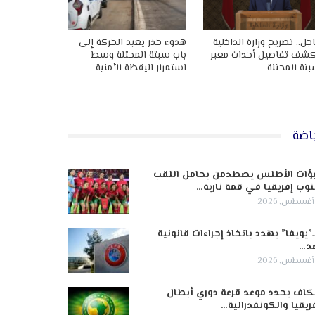
جل.. تصريح وزارة الداخلية
هدوء حذر يعيد الحركة إلى
شف تفاصيل أحداث معبر
باب سبتة المحتلة وسط
تة المحتلة
استمرار اليقظة الأمنية
اضة
ؤات الأطلس يصطدمن بحامل اللقب
وب إفريقيا في قمة نارية…
ـ”يويفا” يهدد باتخاذ إجراءات قانونية
د…
كاف يحدد موعد قرعة دوري أبطال
ريقيا والكونفدرالية…