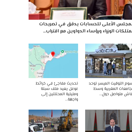
لمجلس الأعلى للحسابات يدقق في تصريحات
تلكات الوزراء ورؤساء الدواوين مع اقتراب…
وم التوقيت الميسر توحد
تحديث مفاجئ في خرائط
جامعات المغربية وسط
غوغل يعيد ملف سبتة
اش متواصل حول…
ومليلية المحتلتين إلى
واجهة…