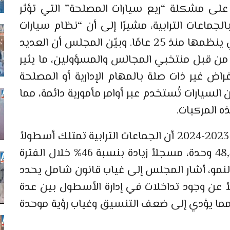
لى مشكلة “ريع سيارات المصلحة” التي تؤثر
جماعات الترابية، مشيرًا إلى أن “نظام سيارات
المصلحة” عاد بقوة رغم غياب إطار قانوني ينظمها منذ 25 عامًا. وبيّن المجلس أن العديد
ن قبل منتخبي المجالس والمسؤولين، ما يثير
اض غير ذات صلة بالمهام الإدارية أو المصلحة
 وأوضح التقرير أن ما يعادل 33% من السيارات تُستخدم عبر أوامر مأمورية دائمة، مما
 المركبات.
وأفاد التقرير السنوي للمجلس عن الفترة 2023-2024 أن الجماعات الترابية تمتلك أسطولاً
كبيرًا من السيارات والآليات بلغ عدده 48,485 وحدة، مسجلاً زيادة بنسبة 46% خلال الفترة
رغم من هذا النمو، أشار المجلس إلى غياب قانون شامل يحدد
 عن وجود تداخلات في إدارة الأسطول بين عدة
”، مما يؤدي إلى ضعف التنسيق وغياب رؤية موحدة