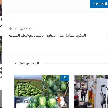
الاشتراك
ا
مم
القادم بوست
المغرب يصادق على التعاون الرقمي لمواجهة الميوعة
المزيد عن المؤلف
رس
ال
نق
تقارير