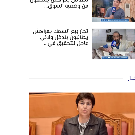
لمعاش بمراكش يشتكون
من وضعية السوق…
تجار بيع السمك بمراكش
يطالبون بتدخل ولائي
عاجل للتحقيق في…
بار