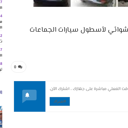
07
ال
44
مم
ال
شوائي لأسطول سيارات الجماعات
02
MINIG
47
ال
48
0
تو
ت الفعلي مباشرة على جهازك ، اشترك الآن.
ال
الاشتراك