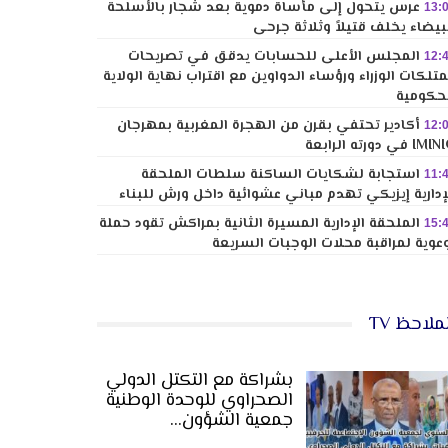
عرس يتحول إلى مأساة دموية بعد شجار بالأسلحة
13:
بيضاء يخلف قتيلاً وثلاثة جرحى
المجلس الأعلى للحسابات يدقق في تصريحات
12:
تلكات الوزراء ورؤساء الدواوين مع اقتراب نهاية الولاية
حكومية
أكادير تحتفي بقرن من الهجرة المغربية بمهرجان
12:
I في دورته الرابعة
استجابة لشكايات الساكنة سلطات الملحقة
11:
إدارية إيزيكي تهدم مباني عشوائية داخل ورش للبناء
الملحقة الإدارية المسيرة الثانية بمراكش تقود حملة
15:
عوية لمراقبة محلات الوجبات السريعة
ملاحظ TV
بشراكة مع التكتل الدولي
الصحراوي للوحدة الوطنية
جمعية الشؤون…