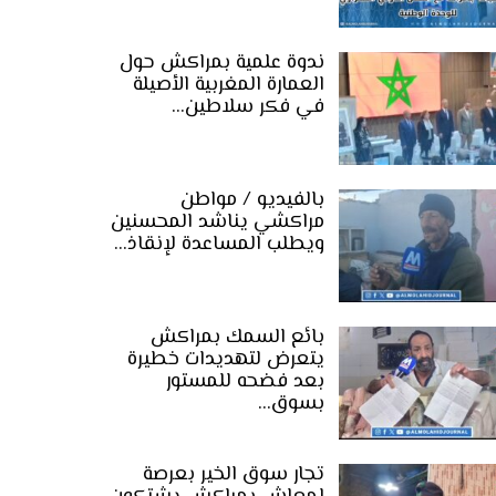
ندوة علمية بمراكش حول
العمارة المغربية الأصيلة
في فكر سلاطين…
بالفيديو / مواطن
مراكشي يناشد المحسنين
ويطلب المساعدة لإنقاذ…
بائع السمك بمراكش
يتعرض لتهديدات خطيرة
بعد فضحه للمستور
بسوق…
تجار سوق الخير بعرصة