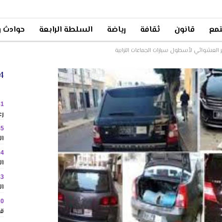
مع
قانون
ثقافة
رياضة
السلطة الرابعة
حوادث و
 العشوائي لأسطول سيارات الجماعات الترابية
24 
51
رع
45
ال
04
ال
43
ال
20
قا