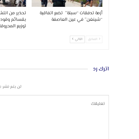
أزمة تدفقات “سبتة” تضع اتفاقية
تحذير من انتشا
“شينغن” في عين العاصفة
بقسائم وقود 
توزيع المحروقا
السابق
التالي
اترك رد
لن يتم نشر ع