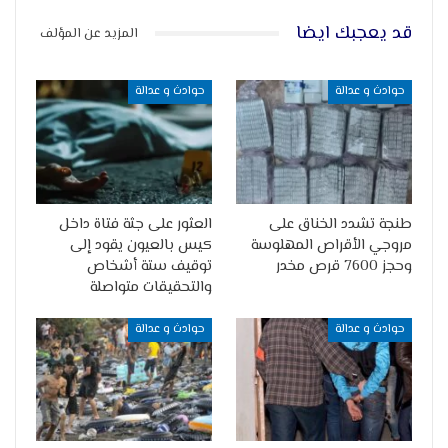
قد يعجبك ايضا
المزيد عن المؤلف
حوادث و عدالة
حوادث و عدالة
طنجة تشدد الخناق على
العثور على جثة فتاة داخل
مروجي الأقراص المهلوسة
كيس بالعيون يقود إلى
وحجز 7600 قرص مخدر
توقيف ستة أشخاص
والتحقيقات متواصلة
حوادث و عدالة
حوادث و عدالة