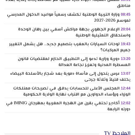
طقس السبت: أجواء حارة نسبيا مع تساقط زخات رعدية بعدة
مناطق
وزارة التربية الوطنية تكشف رسمياً مواعيد الدخول المدرسي
08:45
لموسم 2026-2027
الإعلام الجهوي بجهة مراكش آسفي بين رهان الوحدة
20:04
واستحقاق التمثيلية الوطنية
لوحات السيارات بالمغرب بتصميم جديد.. هل يشمل التغيير
19:43
جميع المركبات؟
دورية وزارية تدعو إلى التطبيق الحازم لمقتضيات قانون
13:20
المسطرة المدنية وتعزيز نجاعة العدالة
عرس يتحول إلى مأساة دموية بعد شجار بالأسلحة البيضاء
13:07
يخلف قتيلاً وثلاثة جرحى
المجلس الأعلى للحسابات يدقق في تصريحات ممتلكات
12:44
الوزراء ورؤساء الدواوين مع اقتراب نهاية الولاية الحكومية
أكادير تحتفي بقرن من الهجرة المغربية بمهرجان IMINIG في
12:02
دورته الرابعة
الملاحظ TV