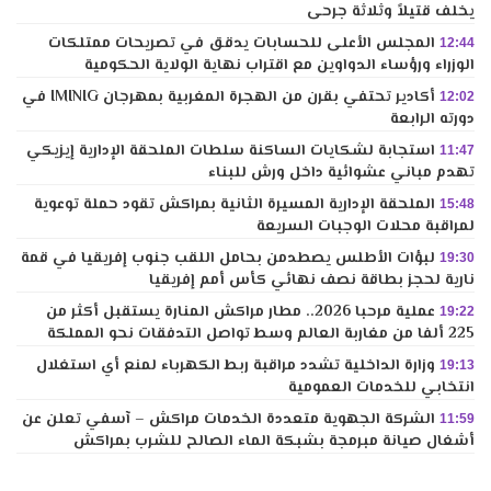
يخلف قتيلاً وثلاثة جرحى
المجلس الأعلى للحسابات يدقق في تصريحات ممتلكات
12:44
الوزراء ورؤساء الدواوين مع اقتراب نهاية الولاية الحكومية
أكادير تحتفي بقرن من الهجرة المغربية بمهرجان IMINIG في
12:02
دورته الرابعة
استجابة لشكايات الساكنة سلطات الملحقة الإدارية إيزيكي
11:47
تهدم مباني عشوائية داخل ورش للبناء
الملحقة الإدارية المسيرة الثانية بمراكش تقود حملة توعوية
15:48
لمراقبة محلات الوجبات السريعة
لبؤات الأطلس يصطدمن بحامل اللقب جنوب إفريقيا في قمة
19:30
نارية لحجز بطاقة نصف نهائي كأس أمم إفريقيا
عملية مرحبا 2026.. مطار مراكش المنارة يستقبل أكثر من
19:22
225 ألفا من مغاربة العالم وسط تواصل التدفقات نحو المملكة
وزارة الداخلية تشدد مراقبة ربط الكهرباء لمنع أي استغلال
19:13
انتخابي للخدمات العمومية
الشركة الجهوية متعددة الخدمات مراكش – آسفي تعلن عن
11:59
أشغال صيانة مبرمجة بشبكة الماء الصالح للشرب بمراكش