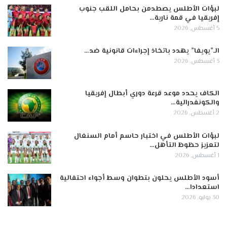
لبؤات الأطلس يصطدمن بحامل اللقب جنوب
إفريقيا في قمة نارية…
5 أغسطس, 2026
الـ”يويفا” يهدد باتخاذ إجراءات قانونية ضد…
3 أغسطس, 2026
الكاف يحدد موعد قرعة دوري أبطال إفريقيا
والكونفدرالية…
2 أغسطس, 2026
لبؤات الأطلس في اختبار حاسم أمام السنغال
لتعزيز حظوظ التأهل…
1 أغسطس, 2026
أسود الأطلس يحلون بتطوان وسط أجواء احتفالية
استعدادا…
30 يوليو, 2026