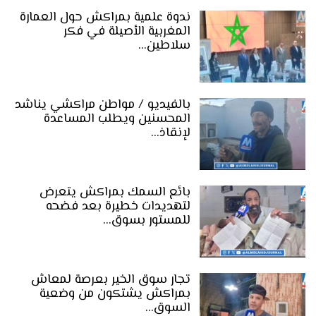
ندوة علمية بمراكش حول العمارة
المغربية الأصيلة في فكر
سلاطين…
بالفيديو / مواطن مراكشي يناشد
المحسنين ويطلب المساعدة
لإنقاذ…
بائع السمك بمراكش يتعرض
لتهديدات خطيرة بعد فضحه
للمستور بسوق…
تجار سوق الخير بعرصة لمعاش
بمراكش يشتكون من وضعية
السوق…