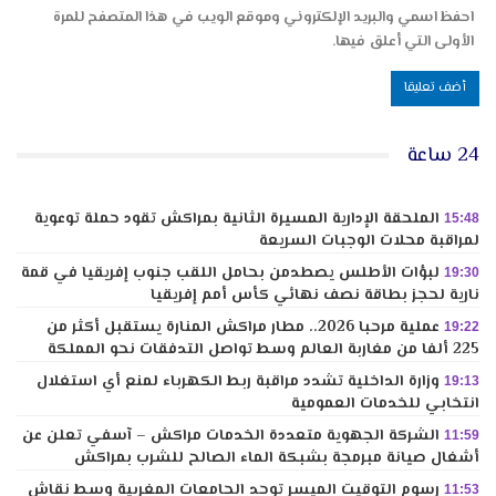
احفظ اسمي والبريد الإلكتروني وموقع الويب في هذا المتصفح للمرة
الأولى التي أعلق فيها.
24 ساعة
الملحقة الإدارية المسيرة الثانية بمراكش تقود حملة توعوية
15:48
لمراقبة محلات الوجبات السريعة
لبؤات الأطلس يصطدمن بحامل اللقب جنوب إفريقيا في قمة
19:30
نارية لحجز بطاقة نصف نهائي كأس أمم إفريقيا
عملية مرحبا 2026.. مطار مراكش المنارة يستقبل أكثر من
19:22
225 ألفا من مغاربة العالم وسط تواصل التدفقات نحو المملكة
وزارة الداخلية تشدد مراقبة ربط الكهرباء لمنع أي استغلال
19:13
انتخابي للخدمات العمومية
الشركة الجهوية متعددة الخدمات مراكش – آسفي تعلن عن
11:59
أشغال صيانة مبرمجة بشبكة الماء الصالح للشرب بمراكش
رسوم التوقيت الميسر توحد الجامعات المغربية وسط نقاش
11:53