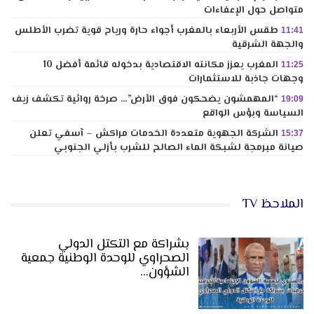
متواصل حول الإعفاءات
طقس الأربعاء بالمغرب أجواء حارة ورياح قوية تضرب الأطلس
11:41
والجهة الشرقية
المغرب يعزز مكانته الاقتصادية بدخوله قائمة أفضل 10
11:25
وجهات جاذبة للاستثمارات
“المهمشون يضحكون فوق الأرض”… صرخة روائية تكشف زيف
19:09
السياسة وبؤس الواقع
الشركة الجهوية متعددة الخدمات مراكش – آسفي تعلن
15:37
صيانة مبرمجة لشبكة الماء الصالح للشرب بأزلي الجنوبي
الملاحظ TV
بشراكة مع التكتل الدولي
الصحراوي للوحدة الوطنية جمعية
الشؤون…