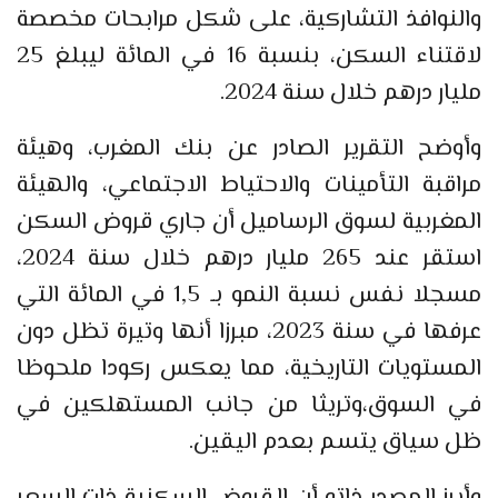
والنوافذ التشاركية، على شكل مرابحات مخصصة
لاقتناء السكن، بنسبة 16 في المائة ليبلغ 25
مليار درهم خلال سنة 2024.
وأوضح التقرير الصادر عن بنك المغرب، وهيئة
مراقبة التأمينات والاحتياط الاجتماعي، والهيئة
المغربية لسوق الرساميل أن جاري قروض السكن
استقر عند 265 مليار درهم خلال سنة 2024،
مسجلا نفس نسبة النمو بـ 1,5 في المائة التي
عرفها في سنة 2023، مبرزا أنها وتيرة تظل دون
المستويات التاريخية، مما يعكس ركودا ملحوظا
في السوق،وتريثا من جانب المستهلكين في
ظل سياق يتسم بعدم اليقين.
وأبرز المصدر ذاته أن القروض السكنية ذات السعر