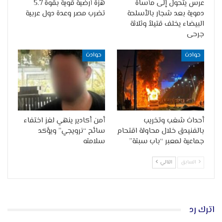
عرس يتحول إلى مأساة
هزة أرضية قوية بقوة 5.7
دموية بعد شجار بالأسلحة
تضرب مصر وعدة دول عربية
البيضاء يخلف قتيلاً وثلاثة
جرحى
حوادث
حوادث
أحداث شغب وتخريب
أمن أكادير ينهي لغز اختفاء
بالفنيدق خلال محاولة اقتحام
سائح “نرويجي” ويؤكد
جماعية لمعبر “باب سبتة”
سلامته
السابق
التالي
اترك رد