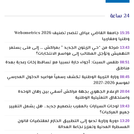
24 ساعة
جامعة القاضي عياض تتصدر تصنيف Webometrics 2026
15:35
وطنيا ومغاربيا
صرخة من “حي الزيتون الجديد ” بمراكش … إلى متى يستمر
13:43
التهميش وتؤجل المطالب إلى مواسم الانتخابات؟
طقس السبت: أجواء حارة نسبيا مع تساقط زخات رعدية بعدة
08:51
مناطق
وزارة التربية الوطنية تكشف رسمياً مواعيد الدخول المدرسي
08:45
لموسم 2026-2027
الإعلام الجهوي بجهة مراكش آسفي بين رهان الوحدة
20:04
واستحقاق التمثيلية الوطنية
لوحات السيارات بالمغرب بتصميم جديد.. هل يشمل التغيير
19:43
جميع المركبات؟
دورية وزارية تدعو إلى التطبيق الحازم لمقتضيات قانون
13:20
المسطرة المدنية وتعزيز نجاعة العدالة