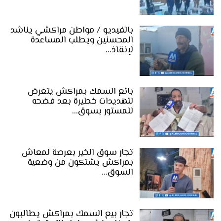
بالفيديو / مواطن مراكشي يناشد
المحسنين ويطلب المساعدة
لإنقاذ…
بائع السمك بمراكش يتعرض
لتهديدات خطيرة بعد فضحه
للمستور بسوق…
تجار سوق الخير بعرصة لمعاش
بمراكش يشتكون من وضعية
السوق…
تجار بيع السمك بمراكش يطالبون