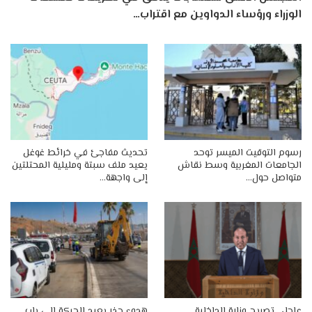
الوزراء ورؤساء الدواوين مع اقتراب…
رسوم التوقيت الميسر توحد
تحديث مفاجئ في خرائط غوغل
الجامعات المغربية وسط نقاش
يعيد ملف سبتة ومليلية المحتلتين
متواصل حول…
إلى واجهة…
عاجل.. تصريح وزارة الداخلية
هدوء حذر يعيد الحركة إلى باب