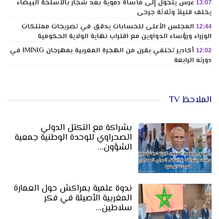
عرس يتحول إلى مأساة دموية بعد شجار بالأسلحة البيضاء
13:07
يخلف قتيلاً وثلاثة جرحى
المجلس الأعلى للحسابات يدقق في تصريحات ممتلكات
12:44
الوزراء ورؤساء الدواوين مع اقتراب نهاية الولاية الحكومية
أكادير تحتفي بقرن من الهجرة المغربية بمهرجان IMINIG في
12:02
دورته الرابعة
الملاحظ TV
بشراكة مع التكتل الدولي
الصحراوي للوحدة الوطنية جمعية
الشؤون…
ندوة علمية بمراكش حول العمارة
المغربية الأصيلة في فكر
سلاطين…