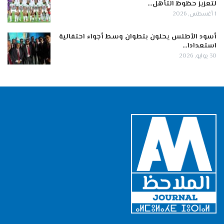
لتعزيز حظوظ التأهل…
1 أغسطس, 2026
أسود الأطلس يحلون بتطوان وسط أجواء احتفالية
استعدادا…
30 يوليو, 2026