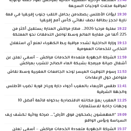
الملحقة الإدارية المسيرة الثانية بمراكش تقود حملة توعوية
لمراقبة محلات الوجبات السريعة
لبؤات الأطلس يصطدمن بحامل اللقب جنوب إفريقيا في قمة
19:30
نارية لحجز بطاقة نصف نهائي كأس أمم إفريقيا
عملية مرحبا 2026.. مطار مراكش المنارة يستقبل أكثر من
19:22
225 ألفا من مغاربة العالم وسط تواصل التدفقات نحو المملكة
وزارة الداخلية تشدد مراقبة ربط الكهرباء لمنع أي استغلال
19:13
انتخابي للخدمات العمومية
الشركة الجهوية متعددة الخدمات مراكش – آسفي تعلن عن
11:59
أشغال صيانة مبرمجة بشبكة الماء الصالح للشرب بمراكش
رسوم التوقيت الميسر توحد الجامعات المغربية وسط نقاش
11:53
متواصل حول الإعفاءات
طقس الأربعاء بالمغرب أجواء حارة ورياح قوية تضرب الأطلس
11:41
والجهة الشرقية
المغرب يعزز مكانته الاقتصادية بدخوله قائمة أفضل 10
11:25
وجهات جاذبة للاستثمارات
“المهمشون يضحكون فوق الأرض”… صرخة روائية تكشف زيف
19:09
السياسة وبؤس الواقع
الشركة الجهوية متعددة الخدمات مراكش – آسفي تعلن
15:37