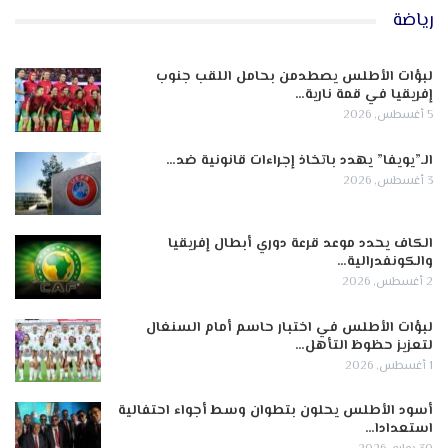
رياضة
لبؤات الأطلس يصطدمن بحامل اللقب جنوب
إفريقيا في قمة نارية…
5 أغسطس, 2026
الـ”يويفا” يهدد باتخاذ إجراءات قانونية ضد…
3 أغسطس, 2026
الكاف يحدد موعد قرعة دوري أبطال إفريقيا
والكونفدرالية…
2 أغسطس, 2026
لبؤات الأطلس في اختبار حاسم أمام السنغال
لتعزيز حظوظ التأهل…
1 أغسطس, 2026
أسود الأطلس يحلون بتطوان وسط أجواء احتفالية
استعدادا…