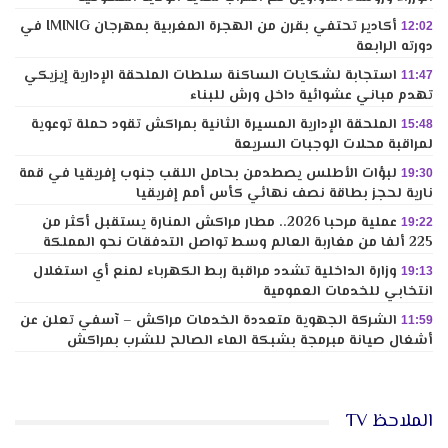
أكادير تحتفي بقرن من الهجرة المغربية بمهرجان IMINIG في
12:02
دورته الرابعة
استجابة لشكايات الساكنة سلطات الملحقة الإدارية إيزيكي
11:47
تهدم مباني عشوائية داخل ورش للبناء
الملحقة الإدارية المسيرة الثانية بمراكش تقود حملة توعوية
15:48
لمراقبة محلات الوجبات السريعة
لبؤات الأطلس يصطدمن بحامل اللقب جنوب إفريقيا في قمة
19:30
نارية لحجز بطاقة نصف نهائي كأس أمم إفريقيا
عملية مرحبا 2026.. مطار مراكش المنارة يستقبل أكثر من
19:22
225 ألفا من مغاربة العالم وسط تواصل التدفقات نحو المملكة
وزارة الداخلية تشدد مراقبة ربط الكهرباء لمنع أي استغلال
19:13
انتخابي للخدمات العمومية
الشركة الجهوية متعددة الخدمات مراكش – آسفي تعلن عن
11:59
أشغال صيانة مبرمجة بشبكة الماء الصالح للشرب بمراكش
الملاحظ TV