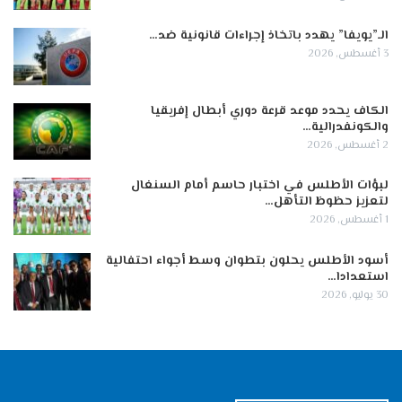
الـ”يويفا” يهدد باتخاذ إجراءات قانونية ضد…
3 أغسطس, 2026
الكاف يحدد موعد قرعة دوري أبطال إفريقيا
والكونفدرالية…
2 أغسطس, 2026
لبؤات الأطلس في اختبار حاسم أمام السنغال
لتعزيز حظوظ التأهل…
1 أغسطس, 2026
أسود الأطلس يحلون بتطوان وسط أجواء احتفالية
استعدادا…
30 يوليو, 2026