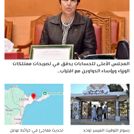
المجلس الأعلى للحسابات يدقق في تصريحات ممتلكات
الوزراء ورؤساء الدواوين مع اقتراب…
رسوم التوقيت الميسر توحد
تحديث مفاجئ في خرائط غوغل