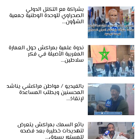
بشراكة مع التكتل الدولي
الصحراوي للوحدة الوطنية جمعية
الشؤون…
ندوة علمية بمراكش حول العمارة
المغربية الأصيلة في فكر
سلاطين…
بالفيديو / مواطن مراكشي يناشد
المحسنين ويطلب المساعدة
لإنقاذ…
بائع السمك بمراكش يتعرض
لتهديدات خطيرة بعد فضحه
للمستور بسوق…