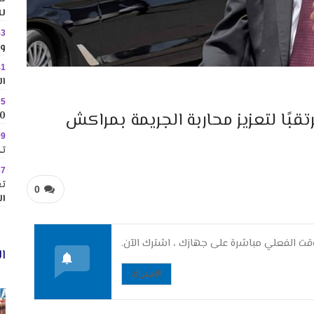
لل
53
وس
41
ال
25
تقبًا لتعزيز محاربة الجريمة بمراكش
10 وجهات جاذبة ل
09
تك
37
تع
0
ال
ت الفعلي مباشرة على جهازك ، اشترك الآن.
ال
الاشتراك