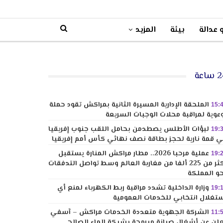
 عدالة
بيئة
المزيد
ساعة
الملحقة الإدارية المسيرة الثانية بمراكش تقود حملة
15:
عوية لمراقبة محلات الوجبات السريعة
لبؤات الأطلس يصطدمن بحامل اللقب جنوب إفريقيا
19:
 قمة نارية لحجز بطاقة نصف نهائي كأس أمم إفريقيا
عملية مرحبا 2026.. مطار مراكش المنارة يستقبل
19:
أكثر من 225 ألفا من مغاربة العالم وسط تواصل التدفقات
و المملكة
وزارة الداخلية تشدد مراقبة ربط الكهرباء لمنع أي
19:
تغلال انتخابي للخدمات العمومية
الشركة الجهوية متعددة الخدمات مراكش – آسفي
11:
لن عن أشغال صيانة مبرمجة بشبكة الماء الصالح