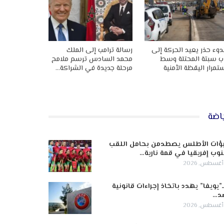
وء حذر يعيد الحركة إلى
رسالة ترامب إلى الملك
ب سبتة المحتلة وسط
محمد السادس ترسم ملامح
تمرار اليقظة الأمنية
مرحلة جديدة في الشراكة…
اضة
ؤات الأطلس يصطدمن بحامل اللقب
وب إفريقيا في قمة نارية…
ـ”يويفا” يهدد باتخاذ إجراءات قانونية
د…