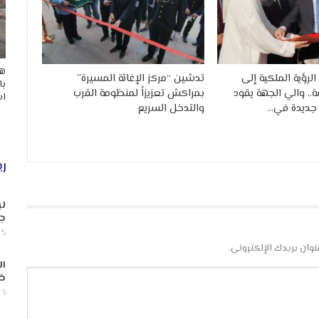
هد
رؤية الملكية إلى
تدشين “مركز الإغاثة المسيرة”
با
. والي الجهة يقود
بمراكش تعزيزاً لمنظومة القرب
اس
ة جديدة في…
والتدخل السريع
ري
لب
جن
5 أغسطس, 2026
نوان بريدك الإلكتروني.
ال
ض
3 أغسطس, 2026