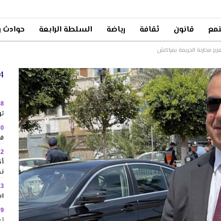
مع
قانون
ثقافة
رياضة
السلطة الرابعة
حوادث و
تعزيز محاربة الجريمة بمراكش
24 
48
تو
30
في
22
نح
13
اس
59
تع