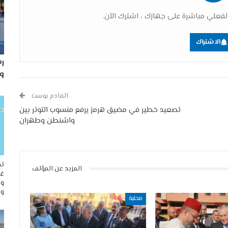
فعلي مباشرة على جهازك ، اشترك الآن.
الاشتراك
رس
و
القادم بوست
تصعيد خطير في مضيق هرمز يرفع منسوب التوتر بين
واشنطن وطهران
تح
المزيد عن المؤلف
غو
وم
وا
محلية