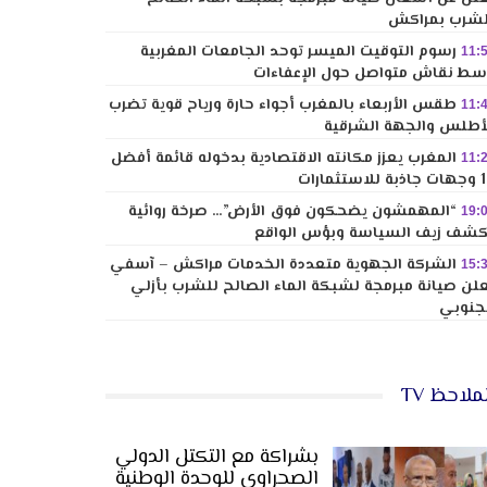
شرب بمراكش
رسوم التوقيت الميسر توحد الجامعات المغربية
11:
ط نقاش متواصل حول الإعفاءات
طقس الأربعاء بالمغرب أجواء حارة ورياح قوية تضرب
11:
أطلس والجهة الشرقية
المغرب يعزز مكانته الاقتصادية بدخوله قائمة أفضل
11:
لاستثمارات
“المهمشون يضحكون فوق الأرض”… صرخة روائية
19:
شف زيف السياسة وبؤس الواقع
الشركة الجهوية متعددة الخدمات مراكش – آسفي
15:
لن صيانة مبرمجة لشبكة الماء الصالح للشرب بأزلي
جنوبي
ملاحظ TV
بشراكة مع التكتل الدولي
الصحراوي للوحدة الوطنية