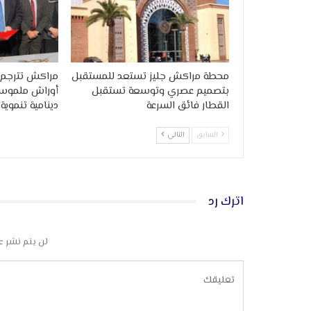
محطة مراكش جليز تستعد للمستقبل
مراكش تترجم ال
بتصميم عصري وتوسعة تستقبل
أوراش ملموسة.
القطار فائق السرعة
دينامية تنموي
السابق
التالي
اترك رد
لن يتم نشر ع