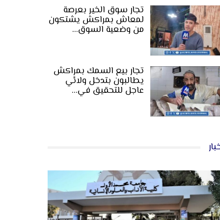
تجار سوق الخير بعرصة
لمعاش بمراكش يشتكون
من وضعية السوق…
تجار بيع السمك بمراكش
يطالبون بتدخل ولائي
عاجل للتحقيق في…
بار