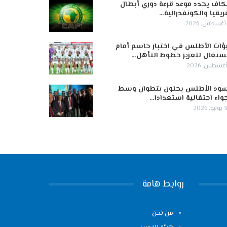
كاف يحدد موعد قرعة دوري أبطال
ريقيا والكونفدرالية…
ؤات الأطلس في اختبار حاسم أمام
سنغال لتعزيز حظوظ التأهل…
ود الأطلس يحلون بتطوان وسط
واء احتفالية استعدادا…
 2026
روابط هامة
من نحن