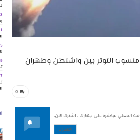
لل
53
وس
41
ال
25
10 وجهات جاذبة ل
منسوب التوتر بين واشنطن وطهران
09
تك
37
تع
ال
0
ال
ت الفعلي مباشرة على جهازك ، اشترك الآن.
الاشتراك