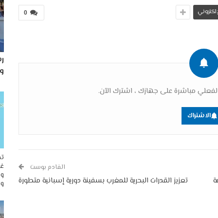
لإلكتروني
0
رس
و
فعلي مباشرة على جهازك ، اشترك الآن.
الاشتراك
تح
غو
القادم بوست
وم
ة
تعزيز القدرات البحرية للمغرب بسفينة دورية إسبانية متطورة
وا