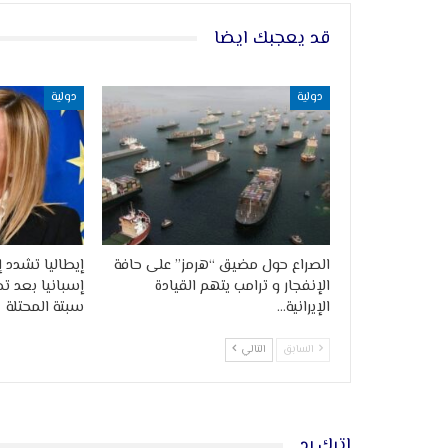
قد يعجبك ايضا
دولية
دولية
الصراع حول مضيق “هرمز” على حافة
إيطاليا تشدد إ
الإنفجار و ترامب يتهم القيادة
إسبانيا بعد ت
الإيرانية…
سبتة المحتلة
السابق
التالي
اترك رد