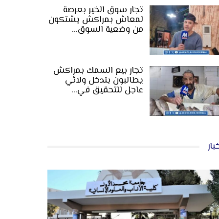
تجار سوق الخير بعرصة
لمعاش بمراكش يشتكون
من وضعية السوق…
تجار بيع السمك بمراكش
يطالبون بتدخل ولائي
عاجل للتحقيق في…
بار