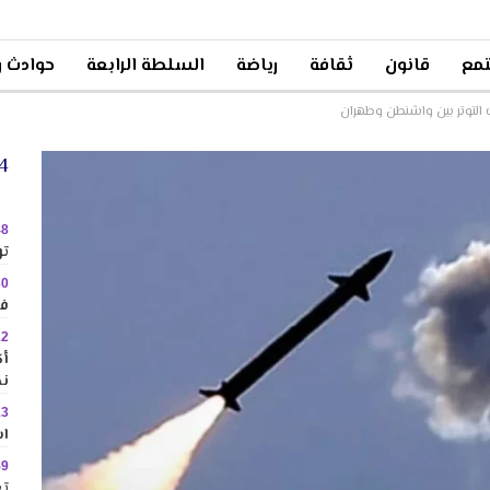
مع
قانون
ثقافة
رياضة
السلطة الرابعة
حوادث و
التوتر بين واشنطن وطهران
24 
48
تو
30
في
22
نح
13
اس
59
تع