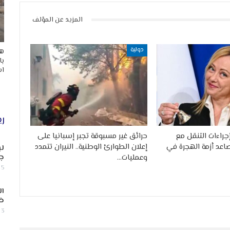
المزيد عن المؤلف
دولية
هد
با
اس
ري
جراءات التنقل مع
حرائق غير مسبوقة تجبر إسبانيا على
صاعد أزمة الهجرة في
إعلان الطوارئ الوطنية.. النيران تتمدد
لب
وعمليات…
جن
5 أغسطس, 2026
ال
ض
3 أغسطس, 2026