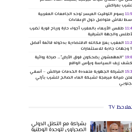
شرب بمراكش
رسوم التوقيت الميسر توحد الجامعات المغربية
11:
ط نقاش متواصل حول الإعفاءات
طقس الأربعاء بالمغرب أجواء حارة ورياح قوية تضرب
11:
أطلس والجهة الشرقية
المغرب يعزز مكانته الاقتصادية بدخوله قائمة أفضل
11:
لاستثمارات
“المهمشون يضحكون فوق الأرض”… صرخة روائية
19:
شف زيف السياسة وبؤس الواقع
الشركة الجهوية متعددة الخدمات مراكش – آسفي
15:
لن صيانة مبرمجة لشبكة الماء الصالح للشرب بأزلي
جنوبي
ملاحظ TV
بشراكة مع التكتل الدولي
الصحراوي للوحدة الوطنية