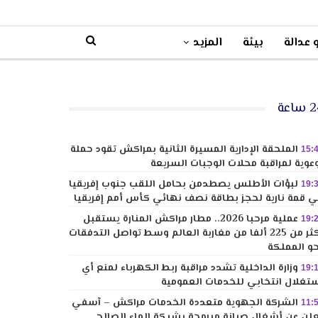
 عدالة
بيئة
المزيد
ساعة
الملحقة الإدارية المسيرة الثانية بمراكش تقود حملة
15:
عوية لمراقبة محلات الوجبات السريعة
لبؤات الأطلس يصطدمن بحامل اللقب جنوب إفريقيا
19:
 قمة نارية لحجز بطاقة نصف نهائي كأس أمم إفريقيا
عملية مرحبا 2026.. مطار مراكش المنارة يستقبل
19:
أكثر من 225 ألفا من مغاربة العالم وسط تواصل التدفقات
و المملكة
وزارة الداخلية تشدد مراقبة ربط الكهرباء لمنع أي
19:
تغلال انتخابي للخدمات العمومية
الشركة الجهوية متعددة الخدمات مراكش – آسفي
11:
لن عن أشغال صيانة مبرمجة بشبكة الماء الصالح