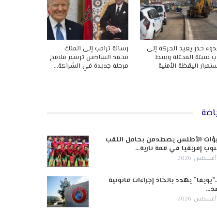
وء حذر يعيد الحركة إلى
رسالة ترامب إلى الملك
ب سبتة المحتلة وسط
محمد السادس ترسم ملامح
تمرار اليقظة الأمنية
مرحلة جديدة في الشراكة…
اضة
ؤات الأطلس يصطدمن بحامل اللقب
وب إفريقيا في قمة نارية…
ـ”يويفا” يهدد باتخاذ إجراءات قانونية
د…