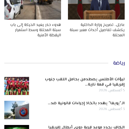
عاجل.. تصريح وزارة الداخلية
هدوء حذر يعيد الحركة إلى باب
يكشف تفاصيل أحداث معبر سبتة
سبتة المحتلة وسط استمرار
المحتلة
اليقظة الأمنية
رياضة
لبؤات الأطلس يصطدمن بحامل اللقب جنوب
إفريقيا في قمة نارية…
5 أغسطس, 2026
الـ”يويفا” يهدد باتخاذ إجراءات قانونية ضد…
3 أغسطس, 2026
الكاف يحدد موعد قرعة دوري أبطال إفريقيا