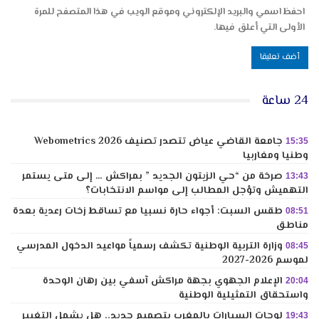
احفظ اسمي والبريد الإلكتروني وموقع الويب في هذا المتصفح للمرة
الأولى التي أعلق فيها.
24 ساعة
جامعة القاضي عياض تتصدر تصنيف Webometrics 2026
15:35
وطنيا ومغاربيا
صرخة من “حي الزيتون الجديد ” بمراكش … إلى متى يستمر
13:43
التهميش وتؤجل المطالب إلى مواسم الانتخابات؟
طقس السبت: أجواء حارة نسبيا مع تساقط زخات رعدية بعدة
08:51
مناطق
وزارة التربية الوطنية تكشف رسمياً مواعيد الدخول المدرسي
08:45
لموسم 2026-2027
الإعلام الجهوي بجهة مراكش آسفي بين رهان الوحدة
20:04
واستحقاق التمثيلية الوطنية
لوحات السيارات بالمغرب بتصميم جديد.. هل يشمل التغيير
19:43