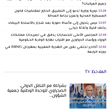
جميع المركبات؟
دورية وزارية تدعو إلى التطبيق الحازم لمقتضيات قانون
13:20
المسطرة المدنية وتعزيز نجاعة العدالة
عرس يتحول إلى مأساة دموية بعد شجار بالأسلحة البيضاء
13:07
يخلف قتيلاً وثلاثة جرحى
المجلس الأعلى للحسابات يدقق في تصريحات ممتلكات
12:44
الوزراء ورؤساء الدواوين مع اقتراب نهاية الولاية الحكومية
أكادير تحتفي بقرن من الهجرة المغربية بمهرجان IMINIG في
12:02
دورته الرابعة
الملاحظ TV
بشراكة مع التكتل الدولي
الصحراوي للوحدة الوطنية جمعية
الشؤون…