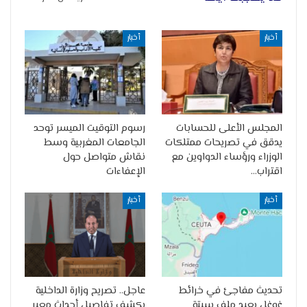
أخبار
أخبار
المجلس الأعلى للحسابات
رسوم التوقيت الميسر توحد
يدقق في تصريحات ممتلكات
الجامعات المغربية وسط
الوزراء ورؤساء الدواوين مع
نقاش متواصل حول
اقتراب…
الإعفاءات
أخبار
أخبار
تحديث مفاجئ في خرائط
عاجل.. تصريح وزارة الداخلية
غوغل يعيد ملف سبتة
يكشف تفاصيل أحداث معبر