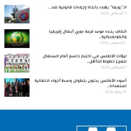
الـ”يويفا” يهدد باتخاذ إجراءات قانونية ضد…
3 أغسطس, 2026
الكاف يحدد موعد قرعة دوري أبطال إفريقيا
والكونفدرالية…
2 أغسطس, 2026
لبؤات الأطلس في اختبار حاسم أمام السنغال
لتعزيز حظوظ التأهل…
1 أغسطس, 2026
أسود الأطلس يحلون بتطوان وسط أجواء احتفالية
استعدادا…
30 يوليو, 2026