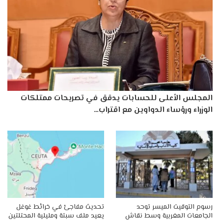
المجلس الأعلى للحسابات يدقق في تصريحات ممتلكات
الوزراء ورؤساء الدواوين مع اقتراب…
رسوم التوقيت الميسر توحد
تحديث مفاجئ في خرائط غوغل
الجامعات المغربية وسط نقاش
يعيد ملف سبتة ومليلية المحتلتين