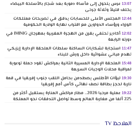
عرس يتحول إلى مأساة دموية بعد شجار بالأسلحة البيضاء
13:07
يخلف قتيلاً وثلاثة جرحى
المجلس الأعلى للحسابات يدقق في تصريحات ممتلكات
12:44
الوزراء ورؤساء الدواوين مع اقتراب نهاية الولاية الحكومية
أكادير تحتفي بقرن من الهجرة المغربية بمهرجان IMINIG في
12:02
دورته الرابعة
استجابة لشكايات الساكنة سلطات الملحقة الإدارية إيزيكي
11:47
تهدم مباني عشوائية داخل ورش للبناء
الملحقة الإدارية المسيرة الثانية بمراكش تقود حملة توعوية
15:48
لمراقبة محلات الوجبات السريعة
لبؤات الأطلس يصطدمن بحامل اللقب جنوب إفريقيا في قمة
19:30
نارية لحجز بطاقة نصف نهائي كأس أمم إفريقيا
عملية مرحبا 2026.. مطار مراكش المنارة يستقبل أكثر من
19:22
225 ألفا من مغاربة العالم وسط تواصل التدفقات نحو المملكة
الملاحظ TV