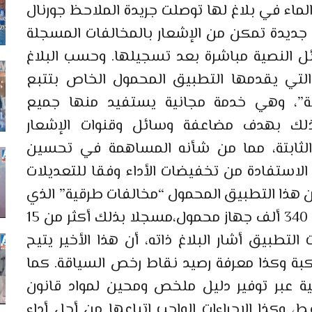
الماء في بلاغ لها توصلت جريدة الملاحظ جورنال
 جديدة تمكن من الإشعار بالمخالفات المسجلة
ائل النصية مباشرة بعد تسجيلها. وحسب البلاغ
 التي يقدمها التطبيق المحمول الخاص بتتبع
ية”، وهي خدمة مجانية يستفيد منها جميع
لك بهدف مضاعفة وسائل وقنوات الإشعار
 الثابتة، مما من شأنه المساهمة في تحسين
الاستفادة من تخفيضات الأداء وفقا للتعديلات
، أن هذا التطبيق المحمول “مخالفات طرقية” الذي
تم إطلاقه في أبريل 2016 تم تثبيته على 340 ألف جهاز محمول،مسجلا بذلك أكثر من 15
التطبيق أشار البلاغ ذاته، أن هذا الأخير يتيح
تكبة وكذا معرفة رصيد نقاط رخص السياقة. كما
 عبر توفير دليل ملخص ومحين لمواد قانون
ط، وكذا الإجراءات الواجب اتباعها من أجل أداء