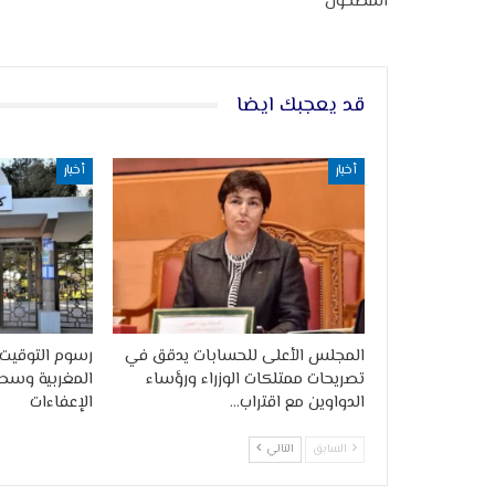
المطحون
قد يعجبك ايضا
أخبار
أخبار
المجلس الأعلى للحسابات يدقق في
رسوم التوقيت 
تصريحات ممتلكات الوزراء ورؤساء
المغربية وسط
الدواوين مع اقتراب…
الإعفاءات
السابق
التالي