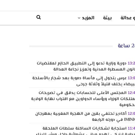
 عدالة
بيئة
المزيد
ساعة
دورية وزارية تدعو إلى التطبيق الحازم لمقتضيات
13:
نون المسطرة المدنية وتعزيز نجاعة العدالة
عرس يتحول إلى مأساة دموية بعد شجار بالأسلحة
13:
بيضاء يخلف قتيلاً وثلاثة جرحى
المجلس الأعلى للحسابات يدقق في تصريحات
12:
تلكات الوزراء ورؤساء الدواوين مع اقتراب نهاية الولاية
حكومية
أكادير تحتفي بقرن من الهجرة المغربية بمهرجان
12:
I في دورته الرابعة
استجابة لشكايات الساكنة سلطات الملحقة
11:
إدارية إيزيكي تهدم مباني عشوائية داخل ورش للبناء