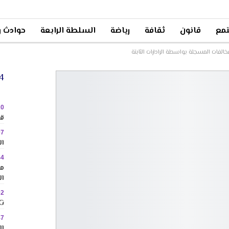
مع
قانون
ثقافة
رياضة
السلطة الرابعة
حوادث و
فات المسجلة بواسطة الرادارات الثابتة
24 
20
قا
07
ال
44
مم
ال
02
MINIG
47
ال