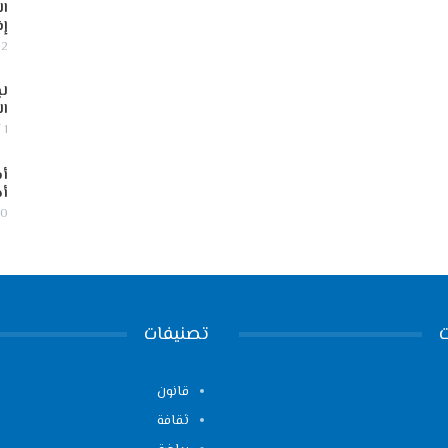
ال
إف
2 أغسطس, 2026
لب
ال
1 أغسطس, 2026
أس
أج
30 يوليو,
تصنيفات
قانون
ثقافة