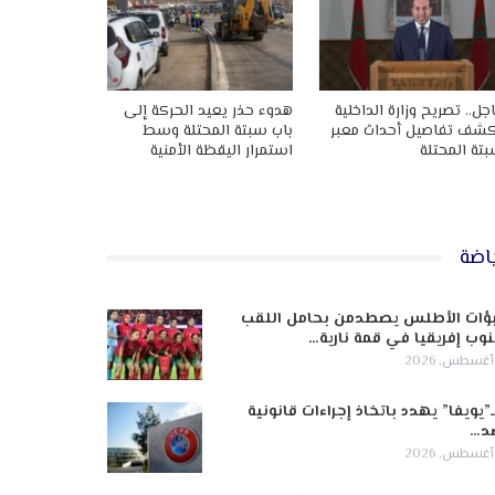
جل.. تصريح وزارة الداخلية
هدوء حذر يعيد الحركة إلى
شف تفاصيل أحداث معبر
باب سبتة المحتلة وسط
تة المحتلة
استمرار اليقظة الأمنية
اضة
ؤات الأطلس يصطدمن بحامل اللقب
وب إفريقيا في قمة نارية…
ـ”يويفا” يهدد باتخاذ إجراءات قانونية
د…