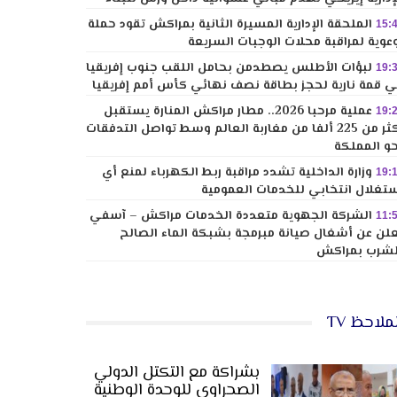
الملحقة الإدارية المسيرة الثانية بمراكش تقود حملة
15:
عوية لمراقبة محلات الوجبات السريعة
لبؤات الأطلس يصطدمن بحامل اللقب جنوب إفريقيا
19:
 قمة نارية لحجز بطاقة نصف نهائي كأس أمم إفريقيا
عملية مرحبا 2026.. مطار مراكش المنارة يستقبل
19:
أكثر من 225 ألفا من مغاربة العالم وسط تواصل التدفقات
و المملكة
وزارة الداخلية تشدد مراقبة ربط الكهرباء لمنع أي
19:
تغلال انتخابي للخدمات العمومية
الشركة الجهوية متعددة الخدمات مراكش – آسفي
11:
لن عن أشغال صيانة مبرمجة بشبكة الماء الصالح
شرب بمراكش
ملاحظ TV
بشراكة مع التكتل الدولي
الصحراوي للوحدة الوطنية