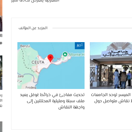
المغربية يتعرض لحادثة سير
المزيد عن المؤلف
ا
مم
أخبار
الميسر توحد الجامعات
تحديث مفاجئ في خرائط غوغل يعيد
رس
ال
 نقاش متواصل حول
ملف سبتة ومليلية المحتلتين إلى
نق
واجهة النقاش