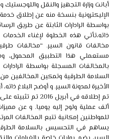
أبانت وزارة التجهيز والنقل واللوجستيك و
الإليكترونية بنسخة منه عن إطلاق خدمة
بواسطة الرادارات الثابتة عن طريق الرس
ذاته،تأتي هذه الخطوة لإغناء الخدمات
مخالفات قانون السير. “مخالفات طرق
مستعملي هذا التطبيق المحمول، وذ
بالمخالفات المسجلة بواسطة الرادارات
السلامة الطرقية وتمكين المخالفين من 
الأخيرة لمدونة السير. و أوضح البلاغ ذاته
ألف عملية ولوج إليه يوميا. و عن مميزات 
للمواطنين إمكانية تتبع المخالفات المر
يساهم في التحسيس بالسلامة الطرقية
السير، يضم بوابات خاصة بالغرامات والنق