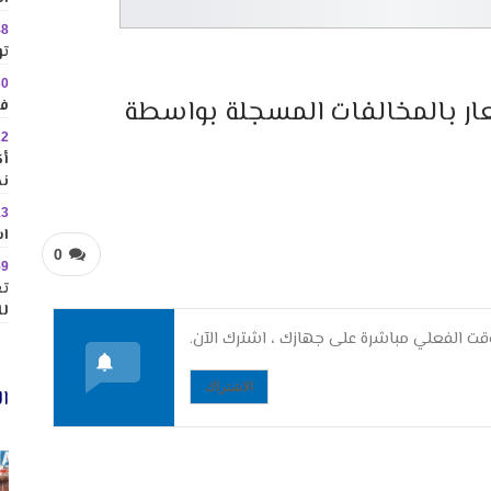
48
تو
30
ار بالمخالفات المسجلة بواسطة
في
22
نح
13
اس
0
59
تع
لل
ت الفعلي مباشرة على جهازك ، اشترك الآن.
الاشتراك
ال