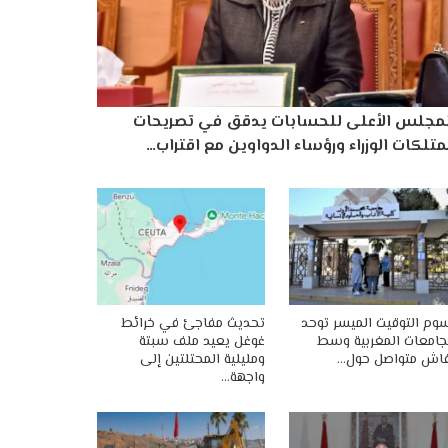
لمجلس الأعلى للحسابات يدقق في تصريحات
تلكات الوزراء ورؤساء الدواوين مع اقتراب…
وم التوقيت الميسر توحد
تحديث مفاجئ في خرائط
جامعات المغربية وسط
غوغل يعيد ملف سبتة
اش متواصل حول…
ومليلية المحتلتين إلى
واجهة…