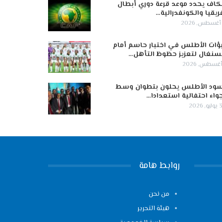
كاف يحدد موعد قرعة دوري أبطال
ريقيا والكونفدرالية…
ؤات الأطلس في اختبار حاسم أمام
سنغال لتعزيز حظوظ التأهل…
ود الأطلس يحلون بتطوان وسط
واء احتفالية استعدادا…
 2026
روابط هامة
من نحن
هيئة التحرير