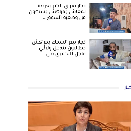
تجار سوق الخير بعرصة
لمعاش بمراكش يشتكون
من وضعية السوق…
تجار بيع السمك بمراكش
يطالبون بتدخل ولائي
عاجل للتحقيق في…
بار