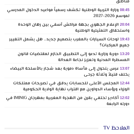
مناطق
وزارة التربية الوطنية تكشف رسمياً مواعيد الدخول المدرسي
08:45
لموسم 2026-2027
الإعلام الجهوي بجهة مراكش آسفي بين رهان الوحدة
20:04
واستحقاق التمثيلية الوطنية
لوحات السيارات بالمغرب بتصميم جديد.. هل يشمل التغيير
19:43
جميع المركبات؟
دورية وزارية تدعو إلى التطبيق الحازم لمقتضيات قانون
13:20
المسطرة المدنية وتعزيز نجاعة العدالة
عرس يتحول إلى مأساة دموية بعد شجار بالأسلحة البيضاء
13:07
يخلف قتيلاً وثلاثة جرحى
المجلس الأعلى للحسابات يدقق في تصريحات ممتلكات
12:44
الوزراء ورؤساء الدواوين مع اقتراب نهاية الولاية الحكومية
أكادير تحتفي بقرن من الهجرة المغربية بمهرجان IMINIG في
12:02
دورته الرابعة
الملاحظ TV