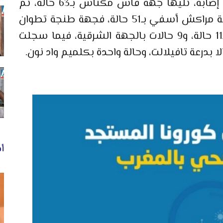
أعلى نسب الإصابة بالفيروس بـ104 حالة إصابة، تليها جهة فاس مكناس بـ63 حالة، تم
جهة الرباط سلا القنيطرة بـ56 حالة، وجهة مراكش أسفي بـ51 حالة، فجهة طنجة تطوان
الحسيمة 23 حالة، وجهة سوس ماسة بـ11 حالة، و9 حالات بالجهة الشرقية، فيما سجلت
أخ