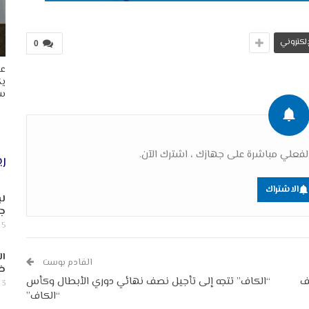
لإلكتروني
0
عا
يك
سب
فعلي مباشرة على جهازك ، اشترك الآن.
ري
الاشتراك
لب
جن
5 أغسطس, 2026
ال
القادم بوست
ض
ا والإصابات ترتفع إلى 14 ألف
“الكاف” تتجه إلى تأجيل نصف نهائي دوري الأبطال وكأس
3 أغسطس, 2026
“الكاف”