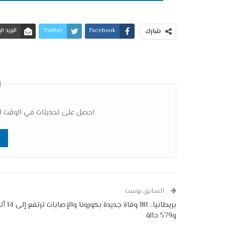
Facebook
Twitter
البريد ا
شارك
احصل على تحديثات في الوقت ال
السابق بوست
بريطانيا.. 181 وفاة جديدة بكورون
و579 حالة