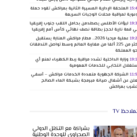
الملحقة الإدارية المسيرة الثانية بمراكش تقود حملة
15:
عوية لمراقبة محلات الوجبات السريعة
لبؤات الأطلس يصطدمن بحامل اللقب جنوب إفريقيا
19:
 قمة نارية لحجز بطاقة نصف نهائي كأس أمم إفريقيا
عملية مرحبا 2026.. مطار مراكش المنارة يستقبل
19:
أكثر من 225 ألفا من مغاربة العالم وسط تواصل التدفقات
و المملكة
وزارة الداخلية تشدد مراقبة ربط الكهرباء لمنع أي
19:
تغلال انتخابي للخدمات العمومية
الشركة الجهوية متعددة الخدمات مراكش – آسفي
11:
لن عن أشغال صيانة مبرمجة بشبكة الماء الصالح
شرب بمراكش
ملاحظ TV
بشراكة مع التكتل الدولي
الصحراوي للوحدة الوطنية