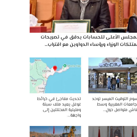
لمجلس الأعلى للحسابات يدقق في تصريحات
تلكات الوزراء ورؤساء الدواوين مع اقتراب…
وم التوقيت الميسر توحد
تحديث مفاجئ في خرائط
جامعات المغربية وسط
غوغل يعيد ملف سبتة
اش متواصل حول…
ومليلية المحتلتين إلى
واجهة…