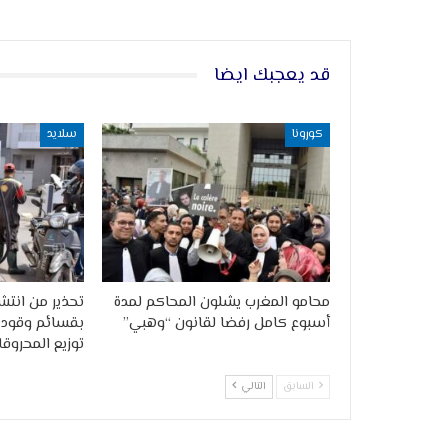
قد يعجبك ايضا
كورونا
سلايد
محامو المغرب يشلون المحاكم لمدة
تحذير من انتشا
أسبوع كامل رفضا لقانون “وهبي”
بقسائم وقود 
توزيع المحروقا
السابق
التالي