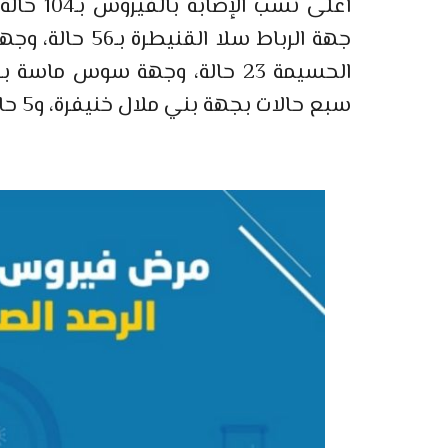
سبع حالات بجهة بني ملال خنيفرة، و5 حالا بدرعة تافيلالت، وحالة واحدة بكلميم واد نون.