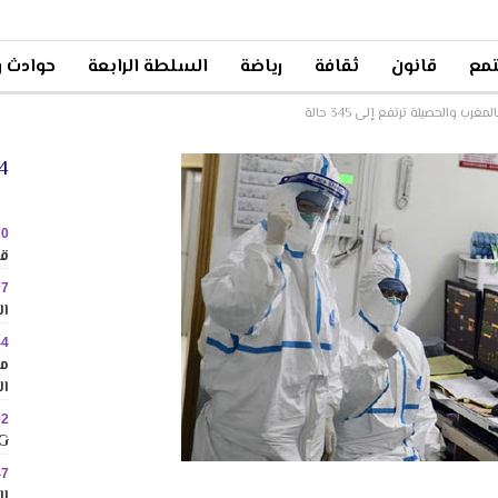
مع
قانون
ثقافة
رياضة
السلطة الرابعة
حوادث و
24 
20
قا
07
ال
44
مم
ال
02
MINIG
47
ال