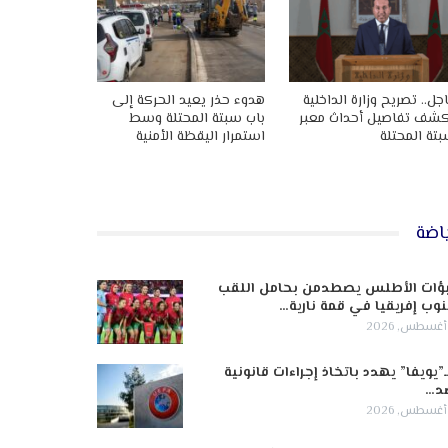
جل.. تصريح وزارة الداخلية
هدوء حذر يعيد الحركة إلى
شف تفاصيل أحداث معبر
باب سبتة المحتلة وسط
تة المحتلة
استمرار اليقظة الأمنية
اضة
ؤات الأطلس يصطدمن بحامل اللقب
وب إفريقيا في قمة نارية…
ـ”يويفا” يهدد باتخاذ إجراءات قانونية
د…