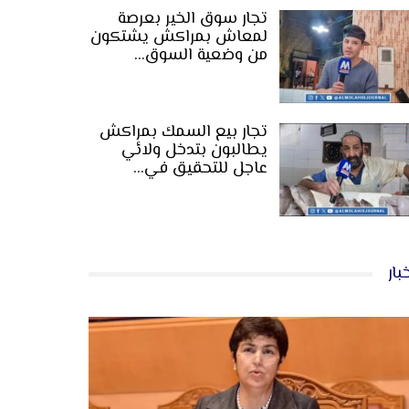
تجار سوق الخير بعرصة
لمعاش بمراكش يشتكون
من وضعية السوق…
تجار بيع السمك بمراكش
يطالبون بتدخل ولائي
عاجل للتحقيق في…
بار