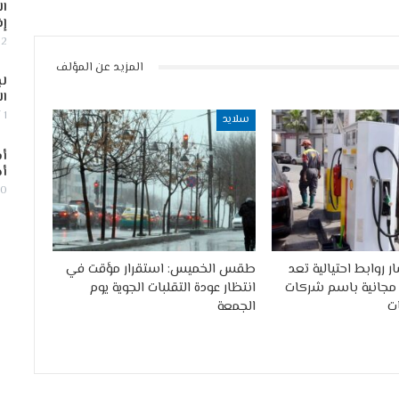
ال
إف
2 أغسطس, 2026
المزيد عن المؤلف
لب
ال
1 أغسطس, 2026
سلايد
أس
أج
30 يوليو,
ر روابط احتيالية تعد
طقس الخميس: استقرار مؤقت في
مجانية باسم شركات
انتظار عودة التقلبات الجوية يوم
ت
الجمعة