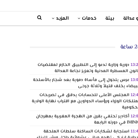
 عدالة
بيئة
خدمات
المزيد
ساعة
دورية وزارية تدعو إلى التطبيق الحازم لمقتضيات
13:
نون المسطرة المدنية وتعزيز نجاعة العدالة
عرس يتحول إلى مأساة دموية بعد شجار بالأسلحة
13:
بيضاء يخلف قتيلاً وثلاثة جرحى
المجلس الأعلى للحسابات يدقق في تصريحات
12:
تلكات الوزراء ورؤساء الدواوين مع اقتراب نهاية الولاية
حكومية
أكادير تحتفي بقرن من الهجرة المغربية بمهرجان
12:
I في دورته الرابعة
استجابة لشكايات الساكنة سلطات الملحقة
11:
إدارية إيزيكي تهدم مباني عشوائية داخل ورش للبناء