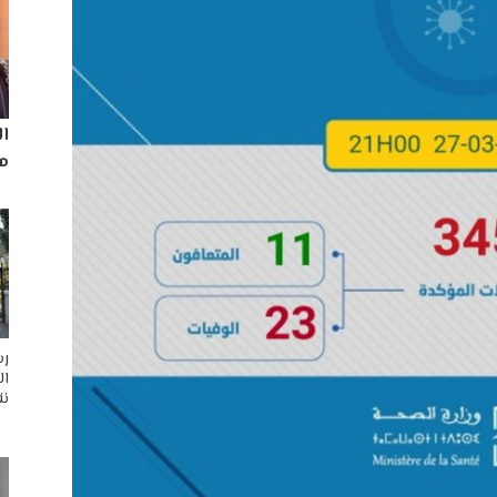
ا
مم
رس
ال
نق