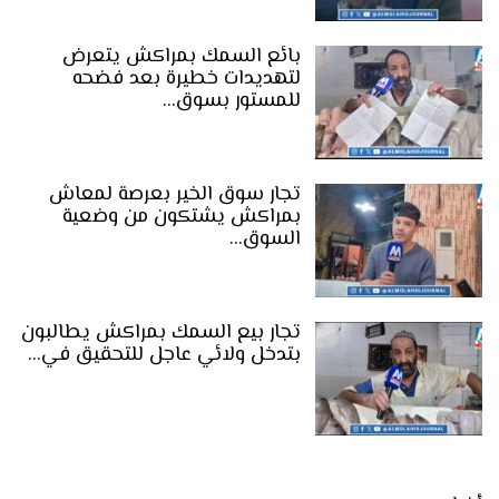
بائع السمك بمراكش يتعرض
لتهديدات خطيرة بعد فضحه
للمستور بسوق…
تجار سوق الخير بعرصة لمعاش
بمراكش يشتكون من وضعية
السوق…
تجار بيع السمك بمراكش يطالبون
بتدخل ولائي عاجل للتحقيق في…