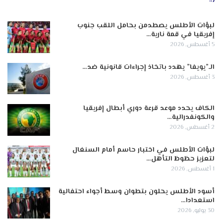
لبؤات الأطلس يصطدمن بحامل اللقب جنوب
إفريقيا في قمة نارية…
5 أغسطس, 2026
الـ”يويفا” يهدد باتخاذ إجراءات قانونية ضد…
3 أغسطس, 2026
الكاف يحدد موعد قرعة دوري أبطال إفريقيا
والكونفدرالية…
2 أغسطس, 2026
لبؤات الأطلس في اختبار حاسم أمام السنغال
لتعزيز حظوظ التأهل…
1 أغسطس, 2026
أسود الأطلس يحلون بتطوان وسط أجواء احتفالية
استعدادا…
30 يوليو, 2026