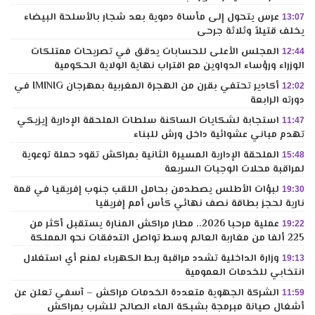
عرس يتحول إلى مأساة دموية بعد شجار بالأسلحة البيضاء
13:07
يخلف قتيلاً وثلاثة جرحى
المجلس الأعلى للحسابات يدقق في تصريحات ممتلكات
12:44
الوزراء ورؤساء الدواوين مع اقتراب نهاية الولاية الحكومية
أكادير تحتفي بقرن من الهجرة المغربية بمهرجان IMINIG في
12:02
دورته الرابعة
استجابة لشكايات الساكنة سلطات الملحقة الإدارية إيزيكي
11:47
تهدم مباني عشوائية داخل ورش للبناء
الملحقة الإدارية المسيرة الثانية بمراكش تقود حملة توعوية
15:48
لمراقبة محلات الوجبات السريعة
لبؤات الأطلس يصطدمن بحامل اللقب جنوب إفريقيا في قمة
19:30
نارية لحجز بطاقة نصف نهائي كأس أمم إفريقيا
عملية مرحبا 2026.. مطار مراكش المنارة يستقبل أكثر من
19:22
225 ألفا من مغاربة العالم وسط تواصل التدفقات نحو المملكة
وزارة الداخلية تشدد مراقبة ربط الكهرباء لمنع أي استغلال
19:13
انتخابي للخدمات العمومية
الشركة الجهوية متعددة الخدمات مراكش – آسفي تعلن عن
11:59
أشغال صيانة مبرمجة بشبكة الماء الصالح للشرب بمراكش