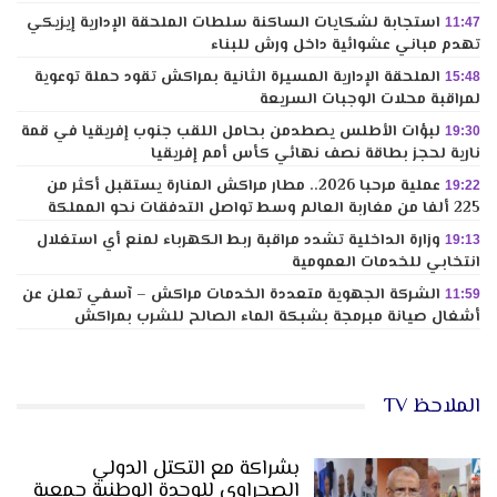
استجابة لشكايات الساكنة سلطات الملحقة الإدارية إيزيكي
11:47
تهدم مباني عشوائية داخل ورش للبناء
الملحقة الإدارية المسيرة الثانية بمراكش تقود حملة توعوية
15:48
لمراقبة محلات الوجبات السريعة
لبؤات الأطلس يصطدمن بحامل اللقب جنوب إفريقيا في قمة
19:30
نارية لحجز بطاقة نصف نهائي كأس أمم إفريقيا
عملية مرحبا 2026.. مطار مراكش المنارة يستقبل أكثر من
19:22
225 ألفا من مغاربة العالم وسط تواصل التدفقات نحو المملكة
وزارة الداخلية تشدد مراقبة ربط الكهرباء لمنع أي استغلال
19:13
انتخابي للخدمات العمومية
الشركة الجهوية متعددة الخدمات مراكش – آسفي تعلن عن
11:59
أشغال صيانة مبرمجة بشبكة الماء الصالح للشرب بمراكش
الملاحظ TV
بشراكة مع التكتل الدولي
الصحراوي للوحدة الوطنية جمعية