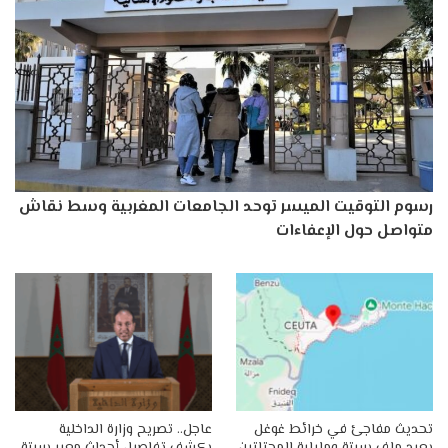
رسوم التوقيت الميسر توحد الجامعات المغربية وسط نقاش
متواصل حول الإعفاءات
تحديث مفاجئ في خرائط غوغل
عاجل.. تصريح وزارة الداخلية
يعيد ملف سبتة ومليلية المحتلتين
يكشف تفاصيل أحداث معبر سبتة