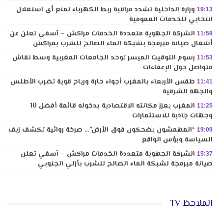
وزارة الداخلية تشدد مراقبة ربط الكهرباء لمنع أي استغلال
19:13
انتخابي للخدمات العمومية
الشركة الجهوية متعددة الخدمات مراكش – آسفي تعلن عن
11:59
أشغال صيانة مبرمجة بشبكة الماء الصالح للشرب بمراكش
رسوم التوقيت الميسر توحد الجامعات المغربية وسط نقاش
11:53
متواصل حول الإعفاءات
طقس الأربعاء بالمغرب أجواء حارة ورياح قوية تضرب الأطلس
11:41
والجهة الشرقية
المغرب يعزز مكانته الاقتصادية بدخوله قائمة أفضل 10
11:25
وجهات جاذبة للاستثمارات
“المهمشون يضحكون فوق الأرض”… صرخة روائية تكشف زيف
19:09
السياسة وبؤس الواقع
الشركة الجهوية متعددة الخدمات مراكش – آسفي تعلن
15:37
صيانة مبرمجة لشبكة الماء الصالح للشرب بأزلي الجنوبي
الملاحظ TV