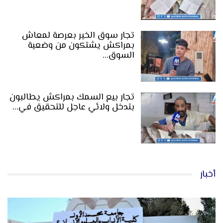
تجار سوق الخير بعرصة لمعاش
بمراكش يشتكون من وضعية
السوق…
تجار بيع السمك بمراكش يطالبون
بتدخل ولائي عاجل للتحقيق في…
أخبار