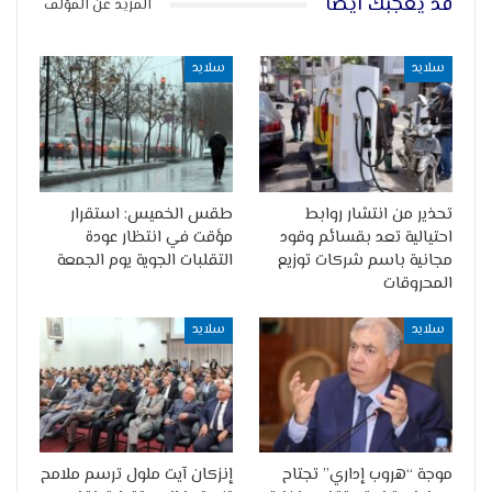
قد يعجبك ايضا
المزيد عن المؤلف
سلايد
سلايد
تحذير من انتشار روابط
طقس الخميس: استقرار
احتيالية تعد بقسائم وقود
مؤقت في انتظار عودة
مجانية باسم شركات توزيع
التقلبات الجوية يوم الجمعة
المحروقات
سلايد
سلايد
موجة “هروب إداري” تجتاح
إنزكان آيت ملول ترسم ملامح