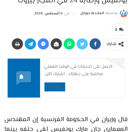
بونفيس وإصابة 24 في انفجار بيروت
بواسطة
الملاحظ جورنال
في
6 أغسطس, 2020
0
شارك
احصل على تحديثات في الوقت الفعلي
مباشرة على جهازك ، اشترك الآن.
الاشتراك
قال وزيران في الحكومة الفرنسية إن المهندس
المعماري جان مارك بونفيس لقي حتفه بينما