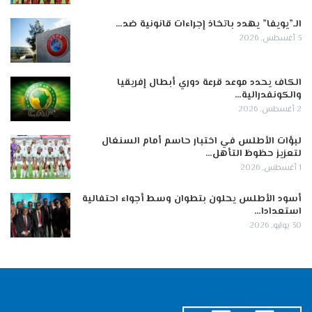
الـ”يويفا” يهدد باتخاذ إجراءات قانونية ضد…
3 أغسطس, 2026
الكاف يحدد موعد قرعة دوري أبطال إفريقيا
والكونفدرالية…
2 أغسطس, 2026
لبؤات الأطلس في اختبار حاسم أمام السنغال
لتعزيز حظوظ التأهل…
1 أغسطس, 2026
أسود الأطلس يحلون بتطوان وسط أجواء احتفالية
استعدادا…
30 يوليو, 2026