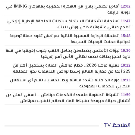
أكادير تحتفي بقرن من الهجرة المغربية بمهرجان IMINIG في
12:02
دورته الرابعة
استجابة لشكايات الساكنة سلطات الملحقة الإدارية إيزيكي
11:47
تهدم مباني عشوائية داخل ورش للبناء
الملحقة الإدارية المسيرة الثانية بمراكش تقود حملة توعوية
15:48
لمراقبة محلات الوجبات السريعة
لبؤات الأطلس يصطدمن بحامل اللقب جنوب إفريقيا في قمة
19:30
نارية لحجز بطاقة نصف نهائي كأس أمم إفريقيا
عملية مرحبا 2026.. مطار مراكش المنارة يستقبل أكثر من
19:22
225 ألفا من مغاربة العالم وسط تواصل التدفقات نحو المملكة
وزارة الداخلية تشدد مراقبة ربط الكهرباء لمنع أي استغلال
19:13
انتخابي للخدمات العمومية
الشركة الجهوية متعددة الخدمات مراكش – آسفي تعلن عن
11:59
أشغال صيانة مبرمجة بشبكة الماء الصالح للشرب بمراكش
الملاحظ TV