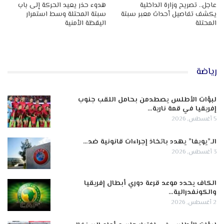
عاجل.. تصريح وزارة الداخلية
هدوء حذر يعيد الحركة إلى باب
يكشف تفاصيل أحداث معبر سبتة
سبتة المحتلة وسط استمرار
المحتلة
اليقظة الأمنية
رياضة
لبؤات الأطلس يصطدمن بحامل اللقب جنوب
إفريقيا في قمة نارية…
5 أغسطس, 2026
الـ”يويفا” يهدد باتخاذ إجراءات قانونية ضد…
3 أغسطس, 2026
الكاف يحدد موعد قرعة دوري أبطال إفريقيا
والكونفدرالية…
2 أغسطس, 2026