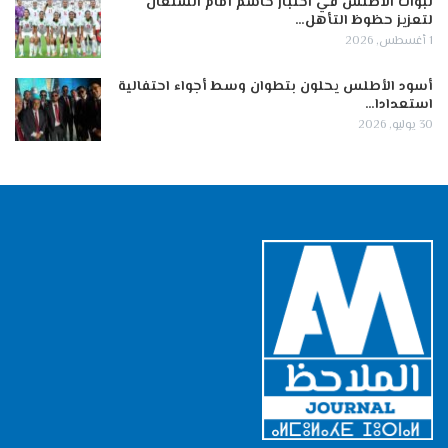
لبؤات الأطلس في اختبار حاسم أمام السنغال
لتعزيز حظوظ التأهل…
1 أغسطس, 2026
أسود الأطلس يحلون بتطوان وسط أجواء احتفالية
استعدادا…
30 يوليو, 2026