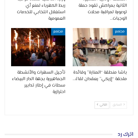
الثانية بمراكش تقود حملة
ربط الكهرباء لمنع أي
توعوية لمراقبة محلات
استغلال انتخابي للخدمات
الوجبات…
العمومية
مجتمع
مجتمع
باشا منطقة “المنارة” وقائدة
تأجيل السهرات والأنشطة
ملحقة “إزيكي” يعقدان لقاءً…
الجماهيرية بجهة الدار البيضاء
سطات في إطار تدابير
احترازية
السابق
التالي
اترك رد