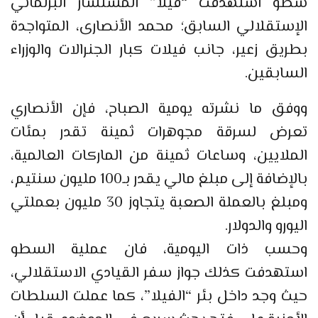
سطو استهدفت “فيلا” المستشار البرلماني
الإستقلالي السابق؛ محمد الأنصارى، المتواجدة
بطريق زعير، جانب فيلات كبار الجنرالات والوزراء
السابقين.
ووفق ما نشرته يومية الصباح، فإن الأنصاري
تعرض لسرقة مجوهرات ثمينة تقدر بمئات
الملايين، وساعات ثمينة من الماركات العالمية،
بالإضافة إلى مبلغ مالي يقدر بـ100 مليون سنتيم،
ومبلغ بالعملة الصعبة يتجاوز 30 مليون بعملتي
اليورو والدولار.
وحسب ذات اليومية، فان عملية السطو
استهدفت كذلك جواز سفر القيادي الاستقلالي،
حيث وجد داخل بئر “الفيلا”، كما عملت السلطات