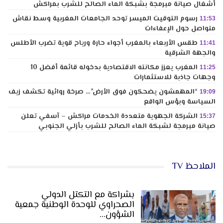
أشغال صيانة مبرمجة بشبكة الماء الصالح للشرب بمراكش
رسوم التوقيت الميسر توحد الجامعات المغربية وسط نقاش
11:53
متواصل حول الإعفاءات
طقس الأربعاء بالمغرب أجواء حارة ورياح قوية تضرب الأطلس
11:41
والجهة الشرقية
المغرب يعزز مكانته الاقتصادية بدخوله قائمة أفضل 10
11:25
وجهات جاذبة للاستثمارات
“المهمشون يضحكون فوق الأرض”… صرخة روائية تكشف زيف
19:09
السياسة وبؤس الواقع
الشركة الجهوية متعددة الخدمات مراكش – آسفي تعلن
15:37
صيانة مبرمجة لشبكة الماء الصالح للشرب بأزلي الجنوبي
الملاحظ TV
بشراكة مع التكتل الدولي
الصحراوي للوحدة الوطنية جمعية
الشؤون…