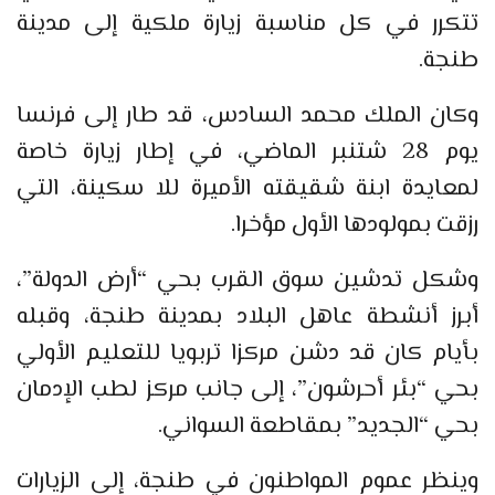
تتكرر في كل مناسبة زيارة ملكية إلى مدينة
طنجة.
وكان الملك محمد السادس، قد طار إلى فرنسا
يوم 28 شتنبر الماضي، في إطار زيارة خاصة
لمعايدة ابنة شقيقته الأميرة للا سكينة، التي
رزقت بمولودها الأول مؤخرا.
وشكل تدشين سوق القرب بحي “أرض الدولة”،
أبرز أنشطة عاهل البلاد بمدينة طنجة، وقبله
بأيام كان قد دشن مركزا تربويا للتعليم الأولي
بحي “بئر أحرشون”، إلى جانب مركز لطب الإدمان
بحي “الجديد” بمقاطعة السواني.
وينظر عموم المواطنون في طنجة، إلى الزيارات