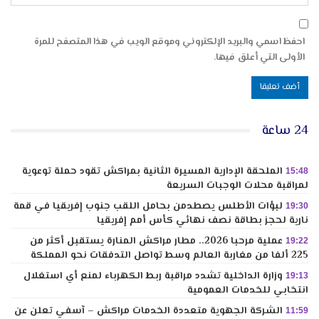
احفظ اسمي والبريد الإلكتروني وموقع الويب في هذا المتصفح للمرة
الأولى التي أعلق فيها.
24 ساعة
الملحقة الإدارية المسيرة الثانية بمراكش تقود حملة توعوية
15:48
لمراقبة محلات الوجبات السريعة
لبؤات الأطلس يصطدمن بحامل اللقب جنوب إفريقيا في قمة
19:30
نارية لحجز بطاقة نصف نهائي كأس أمم إفريقيا
عملية مرحبا 2026.. مطار مراكش المنارة يستقبل أكثر من
19:22
225 ألفا من مغاربة العالم وسط تواصل التدفقات نحو المملكة
وزارة الداخلية تشدد مراقبة ربط الكهرباء لمنع أي استغلال
19:13
انتخابي للخدمات العمومية
الشركة الجهوية متعددة الخدمات مراكش – آسفي تعلن عن
11:59