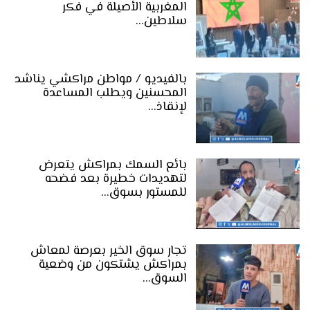
المغربية الأصيلة في فكر
سلاطين…
بالفيديو / مواطن مراكشي يناشد
المحسنين ويطلب المساعدة
لإنقاذ…
بائع السمك بمراكش يتعرض
لتهديدات خطيرة بعد فضحه
للمستور بسوق…
تجار سوق الخير بعرصة لمعاش
بمراكش يشتكون من وضعية
السوق…