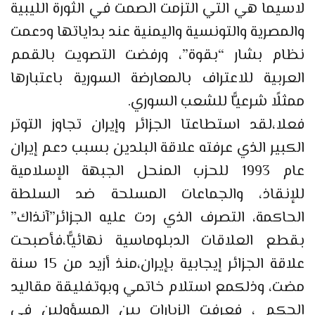
لاسيما هي التي التزمت الصمت في الثورة الليبية
والمصرية والتونسية واليمنية عند بداياتها ودعمت
نظام بشار “بقوة”، ورفضت التصويت بالقمم
العربية للاعتراف بالمعارضة السورية باعتبارها
ممثلًا شرعيًّا للشعب السوري.
فعلا،لقد استطاعتا الجزائر وإيران تجاوز التوتر
الكبير الذي عرفته علاقة البلدين بسبب دعم إيران
عام 1993 للحزب المنحل الجبهة الإسلامية
للإنقاذ، والجماعات المسلحة ضد السلطة
الحاكمة، التصرف الذي ردت عليه الجزائر”آنذاك”
بقطع العلاقات الدبلوماسية نهائيًّا،فأصبحت
علاقة الجزائر إيجابية بإيران،منذ أزيد من 15 سنة
مضت، وذلكمع استلام خاتمي وبوتفليقة مقاليد
الحكم ، فعرفت الزيارات بين المسؤولين في