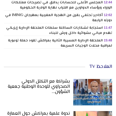
المجلس الأعلى للحسابات يدقق في تصريحات ممتلكات
12:44
الوزراء ورؤساء الدواوين مع اقتراب نهاية الولاية الحكومية
أكادير تحتفي بقرن من الهجرة المغربية بمهرجان IMINIG في
12:02
دورته الرابعة
استجابة لشكايات الساكنة سلطات الملحقة الإدارية إيزيكي
11:47
تهدم مباني عشوائية داخل ورش للبناء
الملحقة الإدارية المسيرة الثانية بمراكش تقود حملة توعوية
15:48
لمراقبة محلات الوجبات السريعة
الملاحظ TV
بشراكة مع التكتل الدولي
الصحراوي للوحدة الوطنية جمعية
الشؤون…
ندوة علمية بمراكش حول العمارة