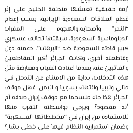
أزمة حقيقية تعيشها منطقة الخليج على إثر
قطع العلاقات السعودية الإيرانية، بسبب إعدام
“النمر” وأصحابه،والهجوم على المقرات
الدبلوماسية السعودية، سبقتها تحالف عسكري
كبير قادته السعودية ضد “الإرهاب”، دعمته دول
وقاطعته أخرى، وكانت الجزائر أكبر المقاطعين
والغائبين عنه، بعدما اعتادت الغياب ومعارضة مثل
هذه التدخلات، بداية من الامتناع عن التدخل في
مالي وليبيا وانتهاء بسوريا و اليمن، فهل موقف
الجزائر هذا جاء منسجما مع موقف إيران صدفة أم
أنه مقصود؟ ويرجى بواسطته التقرب منها
للاستفادة من إيران في “مخططاتها العسكرية”
وضمان استمرارية النظام فيها على خطى بشار؟