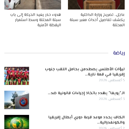
عاجل.. تصريح وزارة الداخلية
هدوء حذر يعيد الحركة إلى باب
يكشف تفاصيل أحداث معبر سبتة
سبتة المحتلة وسط استمرار
المحتلة
اليقظة الأمنية
رياضة
لبؤات الأطلس يصطدمن بحامل اللقب جنوب
إفريقيا في قمة نارية…
5 أغسطس, 2026
الـ”يويفا” يهدد باتخاذ إجراءات قانونية ضد…
3 أغسطس, 2026
الكاف يحدد موعد قرعة دوري أبطال إفريقيا
والكونفدرالية…
2 أغسطس, 2026