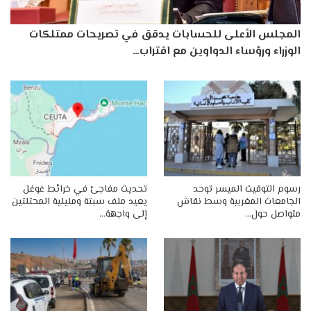
المجلس الأعلى للحسابات يدقق في تصريحات ممتلكات
الوزراء ورؤساء الدواوين مع اقتراب…
رسوم التوقيت الميسر توحد
تحديث مفاجئ في خرائط غوغل
الجامعات المغربية وسط نقاش
يعيد ملف سبتة ومليلية المحتلتين
متواصل حول…
إلى واجهة…