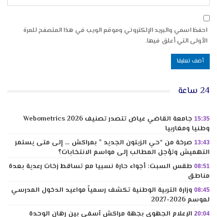
احفظ اسمي والبريد الإلكتروني وموقع الويب في هذا المتصفح للمرة
الأولى التي أعلق فيها.
24 ساعة
جامعة القاضي عياض تتصدر تصنيف Webometrics 2026
15:35
وطنيا ومغاربيا
صرخة من “حي الزيتون الجديد ” بمراكش … إلى متى يستمر
13:43
التهميش وتؤجل المطالب إلى مواسم الانتخابات؟
طقس السبت: أجواء حارة نسبيا مع تساقط زخات رعدية بعدة
08:51
مناطق
وزارة التربية الوطنية تكشف رسمياً مواعيد الدخول المدرسي
08:45
لموسم 2026-2027
الإعلام الجهوي بجهة مراكش آسفي بين رهان الوحدة
20:04