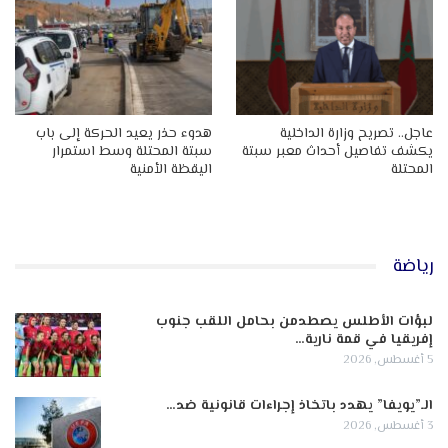
عاجل.. تصريح وزارة الداخلية
هدوء حذر يعيد الحركة إلى باب
يكشف تفاصيل أحداث معبر سبتة
سبتة المحتلة وسط استمرار
المحتلة
اليقظة الأمنية
رياضة
لبؤات الأطلس يصطدمن بحامل اللقب جنوب
إفريقيا في قمة نارية…
5 أغسطس, 2026
الـ”يويفا” يهدد باتخاذ إجراءات قانونية ضد…
3 أغسطس, 2026