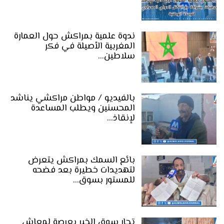
ندوة علمية بمراكش حول العمارة
المغربية الأصيلة في فكر
سلاطين…
بالفيديو / مواطن مراكشي يناشد
المحسنين ويطلب المساعدة
لإنقاذ…
بائع السمك بمراكش يتعرض
لتهديدات خطيرة بعد فضحه
للمستور بسوق…
تجار سوق الخير بعرصة لمعاش