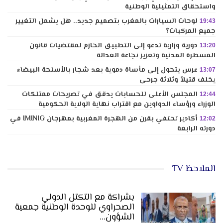
واستحقاق التمثيلية الوطنية
لوحات السيارات بالمغرب بتصميم جديد.. هل يشمل التغيير
19:43
جميع المركبات؟
دورية وزارية تدعو إلى التطبيق الحازم لمقتضيات قانون
13:20
المسطرة المدنية وتعزيز نجاعة العدالة
عرس يتحول إلى مأساة دموية بعد شجار بالأسلحة البيضاء
13:07
يخلف قتيلاً وثلاثة جرحى
المجلس الأعلى للحسابات يدقق في تصريحات ممتلكات
12:44
الوزراء ورؤساء الدواوين مع اقتراب نهاية الولاية الحكومية
أكادير تحتفي بقرن من الهجرة المغربية بمهرجان IMINIG في
12:02
دورته الرابعة
الملاحظ TV
بشراكة مع التكتل الدولي
الصحراوي للوحدة الوطنية جمعية
الشؤون…