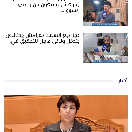
بمراكش يشتكون من وضعية
السوق…
تجار بيع السمك بمراكش يطالبون
بتدخل ولائي عاجل للتحقيق في…
أخبار