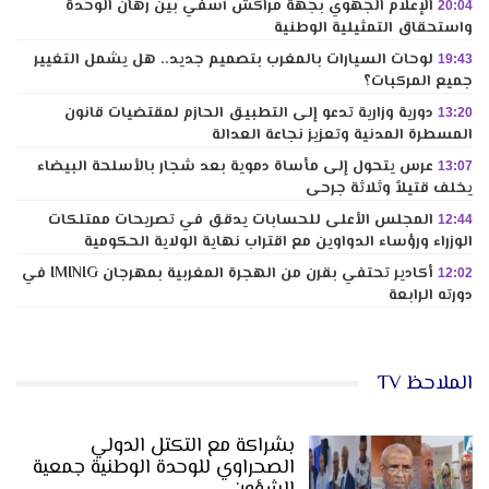
الإعلام الجهوي بجهة مراكش آسفي بين رهان الوحدة
20:04
واستحقاق التمثيلية الوطنية
لوحات السيارات بالمغرب بتصميم جديد.. هل يشمل التغيير
19:43
جميع المركبات؟
دورية وزارية تدعو إلى التطبيق الحازم لمقتضيات قانون
13:20
المسطرة المدنية وتعزيز نجاعة العدالة
عرس يتحول إلى مأساة دموية بعد شجار بالأسلحة البيضاء
13:07
يخلف قتيلاً وثلاثة جرحى
المجلس الأعلى للحسابات يدقق في تصريحات ممتلكات
12:44
الوزراء ورؤساء الدواوين مع اقتراب نهاية الولاية الحكومية
أكادير تحتفي بقرن من الهجرة المغربية بمهرجان IMINIG في
12:02
دورته الرابعة
الملاحظ TV
بشراكة مع التكتل الدولي
الصحراوي للوحدة الوطنية جمعية