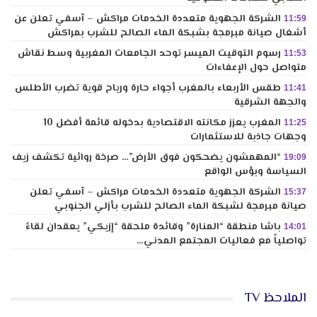
الشركة الجهوية متعددة الخدمات مراكش – آسفي تعلن عن
11:59
أشغال صيانة مبرمجة بشبكة الماء الصالح للشرب بمراكش
رسوم التوقيت الميسر توحد الجامعات المغربية وسط نقاش
11:53
متواصل حول الإعفاءات
طقس الأربعاء بالمغرب أجواء حارة ورياح قوية تضرب الأطلس
11:41
والجهة الشرقية
المغرب يعزز مكانته الاقتصادية بدخوله قائمة أفضل 10
11:25
وجهات جاذبة للاستثمارات
“المهمشون يضحكون فوق الأرض”… صرخة روائية تكشف زيف
19:09
السياسة وبؤس الواقع
الشركة الجهوية متعددة الخدمات مراكش – آسفي تعلن
15:37
صيانة مبرمجة لشبكة الماء الصالح للشرب بأزلي الجنوبي
باشا منطقة “المنارة” وقائدة ملحقة “إزيكي” يعقدان لقاءً
14:01
تواصلياً مع فعاليات المجتمع المدني…
الملاحظ TV