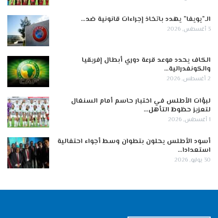
الـ”يويفا” يهدد باتخاذ إجراءات قانونية ضد…
3 أغسطس, 2026
الكاف يحدد موعد قرعة دوري أبطال إفريقيا
والكونفدرالية…
2 أغسطس, 2026
لبؤات الأطلس في اختبار حاسم أمام السنغال
لتعزيز حظوظ التأهل…
1 أغسطس, 2026
أسود الأطلس يحلون بتطوان وسط أجواء احتفالية
استعدادا…
30 يوليو, 2026