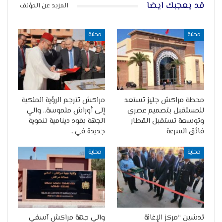
قد يعجبك ايضا
المزيد عن المؤلف
محلية
محلية
محطة مراكش جليز تستعد
مراكش تترجم الرؤية الملكية
للمستقبل بتصميم عصري
إلى أوراش ملموسة.. والي
وتوسعة تستقبل القطار
الجهة يقود دينامية تنموية
فائق السرعة
جديدة في…
محلية
محلية
تدشين “مركز الإغاثة
والي جهة مراكش آسفي