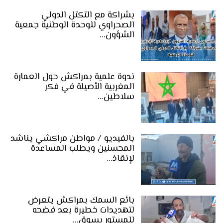
بشراكة مع التكتل الدولي
الصحراوي للوحدة الوطنية جمعية
الشؤون…
ندوة علمية بمراكش حول العمارة
المغربية الأصيلة في فكر
سلاطين…
بالفيديو / مواطن مراكشي يناشد
المحسنين ويطلب المساعدة
لإنقاذ…
بائع السمك بمراكش يتعرض
لتهديدات خطيرة بعد فضحه
للمستور بسوق…