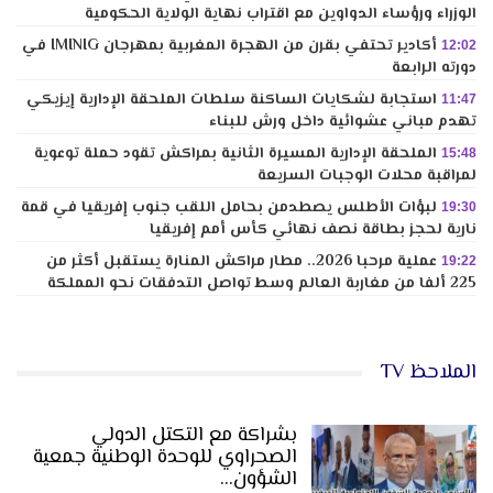
الوزراء ورؤساء الدواوين مع اقتراب نهاية الولاية الحكومية
أكادير تحتفي بقرن من الهجرة المغربية بمهرجان IMINIG في
12:02
دورته الرابعة
استجابة لشكايات الساكنة سلطات الملحقة الإدارية إيزيكي
11:47
تهدم مباني عشوائية داخل ورش للبناء
الملحقة الإدارية المسيرة الثانية بمراكش تقود حملة توعوية
15:48
لمراقبة محلات الوجبات السريعة
لبؤات الأطلس يصطدمن بحامل اللقب جنوب إفريقيا في قمة
19:30
نارية لحجز بطاقة نصف نهائي كأس أمم إفريقيا
عملية مرحبا 2026.. مطار مراكش المنارة يستقبل أكثر من
19:22
225 ألفا من مغاربة العالم وسط تواصل التدفقات نحو المملكة
الملاحظ TV
بشراكة مع التكتل الدولي
الصحراوي للوحدة الوطنية جمعية
الشؤون…