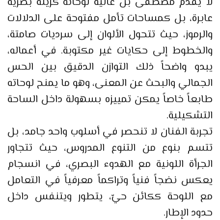
لا يقدم مصطفى بن عالية لوحاته كزينة بصرية
عابرة، بل كمساحات تأمل مفتوحة على الدلالات
والرموز، حيث تتحول الألوان إلى سرديات صامتة،
والخطوط إلى حكايات غير مكتوبة. في أعماله،
يبدو واضحاً ذلك التوازن الدقيق بين الحس
الجمالي والبحث عن المعنى، وهو ما يمنح لوحاته
طابعاً خاصاً يمكن تمييزه بسهولة داخل الساحة
التشكيلية.
تجربة الفنان لا تنحصر في أسلوب واحد جامد، بل
تتسم بنوع من التنوع المدروس، حيث تتجاور
الجرأة اللونية مع الهدوء البصري، في انسجام
يعكس نضجاً فنياً وتراكماً معرفياً في التعامل
مع اللوحة ككائن حيّ، يتطور ويتنفس داخل
حدود الإطار.