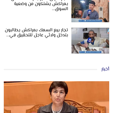
بمراكش يشتكون من وضعية
السوق…
تجار بيع السمك بمراكش يطالبون
بتدخل ولائي عاجل للتحقيق في…
أخبار