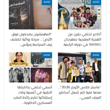
ثقافة
ثقافة
أكادير تحتفي بقرن من
“المهمشون يضحكون فوق
الهجرة المغربية بمهرجان
الأرض”… صرخة روائية تكشف
IMINIG في دورته الرابعة
زيف السياسة وبؤس…
ثقافة
ثقافة
“ماستر كلاس الأورغ 2026″…
آسفي تحتفي بذاكرتها
منصة فنية تلم شمل أساطير
الطبية في أمسية وفاء
العزف العربي…
إستثنائية تكرم رائدة الطب
العسكري الدكتورة…