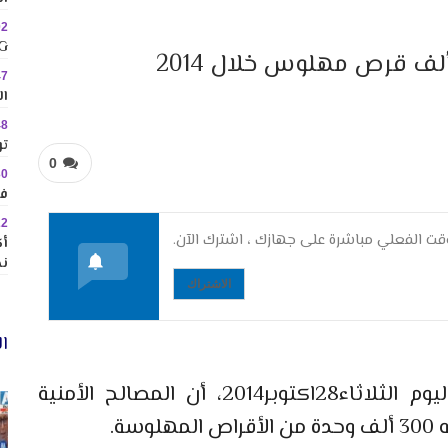
02
MINIG
47
ال
48
تو
0
30
في
22
ت الفعلي مباشرة على جهازك ، اشترك الآن.
نح
الاشتراك
ال
أكد وزير الداخلية السيد محمد حصاد، اليوم الثلاثاء28اكتوبر2014، أن المصالح الأمنية