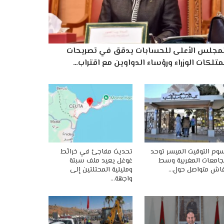
لمجلس الأعلى للحسابات يدقق في تصريحات
تلكات الوزراء ورؤساء الدواوين مع اقتراب…
وم التوقيت الميسر توحد
تحديث مفاجئ في خرائط
جامعات المغربية وسط
غوغل يعيد ملف سبتة
اش متواصل حول…
ومليلية المحتلتين إلى
واجهة…