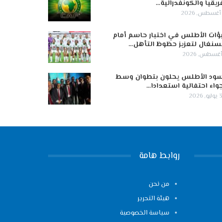
ريقيا والكونفدرالية…
ؤات الأطلس في اختبار حاسم أمام
سنغال لتعزيز حظوظ التأهل…
ود الأطلس يحلون بتطوان وسط
واء احتفالية استعدادا…
 2026
روابط هامة
من نحن
هيئة التحرير
سياسة الخصوصية