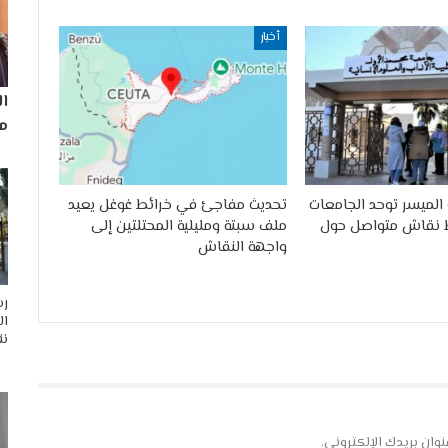
أخبار
ا
مم
الميسر توحد الجامعات
تحديث مفاجئ في خرائط غوغل يعيد
 نقاش متواصل حول
ملف سبتة ومليلية المحتلتين إلى
واجهة النقاش
رس
ال
نق
نوان بريدك الإلكتروني.