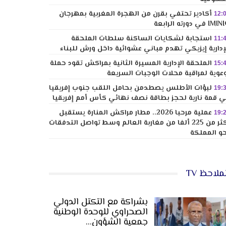
أكادير تحتفي بقرن من الهجرة المغربية بمهرجان
12:
I في دورته الرابعة
استجابة لشكايات الساكنة سلطات الملحقة
11:
إدارية إيزيكي تهدم مباني عشوائية داخل ورش للبناء
الملحقة الإدارية المسيرة الثانية بمراكش تقود حملة
15:
عوية لمراقبة محلات الوجبات السريعة
لبؤات الأطلس يصطدمن بحامل اللقب جنوب إفريقيا
19:
 قمة نارية لحجز بطاقة نصف نهائي كأس أمم إفريقيا
عملية مرحبا 2026.. مطار مراكش المنارة يستقبل
19:
أكثر من 225 ألفا من مغاربة العالم وسط تواصل التدفقات
و المملكة
ملاحظ TV
بشراكة مع التكتل الدولي
الصحراوي للوحدة الوطنية
جمعية الشؤون…