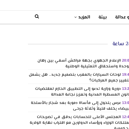
 عدالة
بيئة
المزيد
ساعة
الإعلام الجهوي بجهة مراكش آسفي بين رهان
20:
وحدة واستحقاق التمثيلية الوطنية
لوحات السيارات بالمغرب بتصميم جديد.. هل يشمل
19:
تغيير جميع المركبات؟
دورية وزارية تدعو إلى التطبيق الحازم لمقتضيات
13:
نون المسطرة المدنية وتعزيز نجاعة العدالة
عرس يتحول إلى مأساة دموية بعد شجار بالأسلحة
13:
بيضاء يخلف قتيلاً وثلاثة جرحى
المجلس الأعلى للحسابات يدقق في تصريحات
12:
تلكات الوزراء ورؤساء الدواوين مع اقتراب نهاية الولاية
حكومية