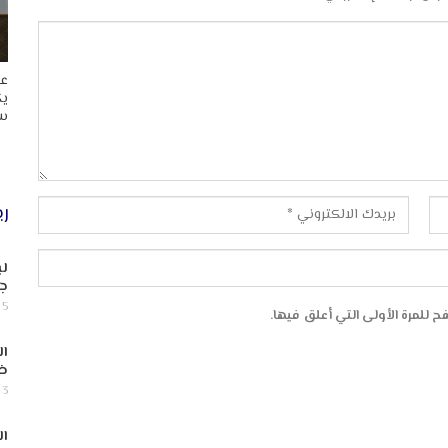
عا
يك
سب
ري
لب
جن
5 أغسطس, 2026
 للمرة الأولى التي أعلق فيها.
ال
ض
3 أغسطس, 2026
ال