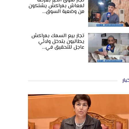
تجار سوق الخير بعرصة
لمعاش بمراكش يشتكون
من وضعية السوق…
تجار بيع السمك بمراكش
يطالبون بتدخل ولائي
عاجل للتحقيق في…
بار