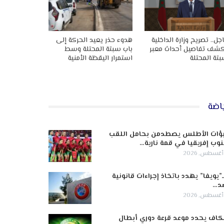
جل.. تصريح وزارة الداخلية
هدوء حذر يعيد الحركة إلى
شف تفاصيل أحداث معبر
باب سبتة المحتلة وسط
تة المحتلة
استمرار اليقظة الأمنية
اضة
ؤات الأطلس يصطدمن بحامل اللقب
وب إفريقيا في قمة نارية…
ـ”يويفا” يهدد باتخاذ إجراءات قانونية
د…
كاف يحدد موعد قرعة دوري أبطال