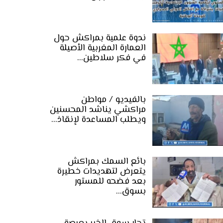
ندوة علمية بمراكش حول
العمارة المغربية الأصيلة
في فكر سلاطين…
بالفيديو / مواطن
مراكشي يناشد المحسنين
ويطلب المساعدة لإنقاذ…
بائع السمك بمراكش
يتعرض لتهديدات خطيرة
بعد فضحه للمستور
بسوق…