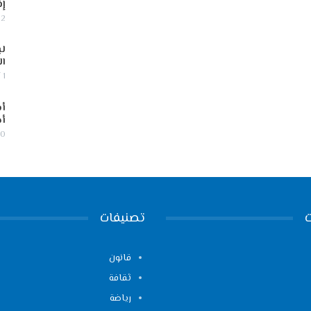
إف
2 أغسطس, 2026
لب
ال
1 أغسطس, 2026
أس
أج
30 يوليو,
تصنيفات
قانون
ثقافة
رياضة