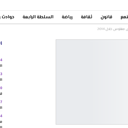
مع
قانون
ثقافة
رياضة
السلطة الرابعة
حوادث و
24 
04
ال
43
ال
20
قا
07
ال
44
مم
ال