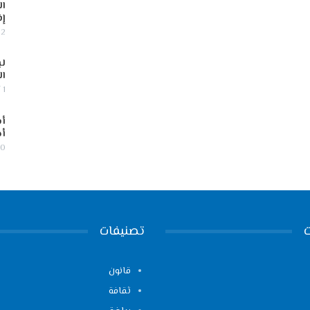
ال
إف
2 أغسطس, 2026
لب
ال
1 أغسطس, 2026
أس
أج
30 يوليو,
تصنيفات
قانون
ثقافة