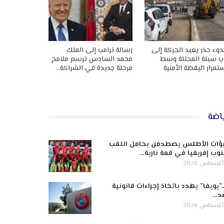
وء حذر يعيد الحركة إلى
رسالة ترامب إلى الملك
ب سبتة المحتلة وسط
محمد السادس ترسم ملامح
تمرار اليقظة الأمنية
مرحلة جديدة في الشراكة…
اضة
ؤات الأطلس يصطدمن بحامل اللقب
وب إفريقيا في قمة نارية…
ـ”يويفا” يهدد باتخاذ إجراءات قانونية
د…