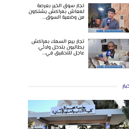
تجار سوق الخير بعرصة
لمعاش بمراكش يشتكون
من وضعية السوق…
تجار بيع السمك بمراكش
يطالبون بتدخل ولائي
عاجل للتحقيق في…
بار