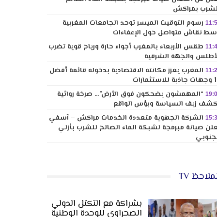
شرب بمراكش
رسوم التوقيت الميسر توحد الجامعات المغربية
11:
ط نقاش متواصل حول الإعفاءات
طقس الأربعاء بالمغرب أجواء حارة ورياح قوية تضرب
11:
أطلس والجهة الشرقية
المغرب يعزز مكانته الاقتصادية بدخوله قائمة أفضل
11:
لاستثمارات
“المهمشون يضحكون فوق الأرض”… صرخة روائية
19:
شف زيف السياسة وبؤس الواقع
الشركة الجهوية متعددة الخدمات مراكش – آسفي
15:
لن صيانة مبرمجة لشبكة الماء الصالح للشرب بأزلي
جنوبي
ملاحظ TV
بشراكة مع التكتل الدولي
الصحراوي للوحدة الوطنية