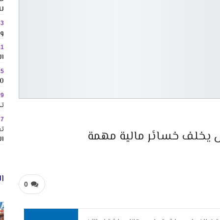
لل
53
وس
41
ال
25
10 وجهات جاذبة ل
09
تك
37
تع
 يخلف خسائر مالية مهمة
ال
ال
0