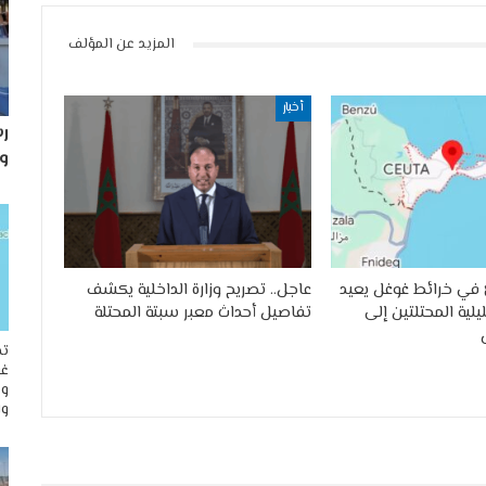
المزيد عن المؤلف
أخبار
رس
و
في خرائط غوغل يعيد
عاجل.. تصريح وزارة الداخلية يكشف
لية المحتلتين إلى
تفاصيل أحداث معبر سبتة المحتلة
تح
غو
وم
وا