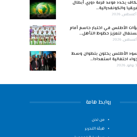
كاف يحدد موعد قرعة دوري أبطال
ريقيا والكونفدرالية…
ؤات الأطلس في اختبار حاسم أمام
سنغال لتعزيز حظوظ التأهل…
ود الأطلس يحلون بتطوان وسط
واء احتفالية استعدادا…
 2026
روابط هامة
من نحن
هيئة التحرير