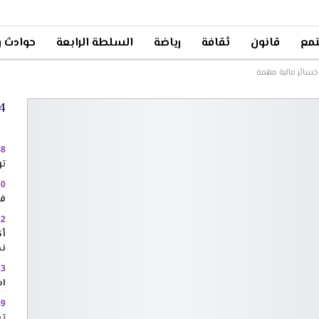
مع
قانون
ثقافة
رياضة
السلطة الرابعة
حوادث و
سائر مالية مهمة
24 
48
تو
30
في
22
نح
13
اس
59
تع