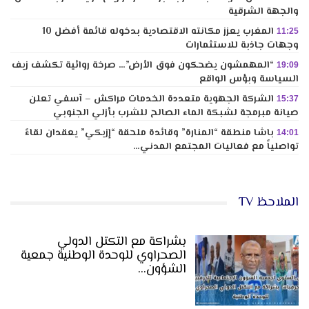
والجهة الشرقية
المغرب يعزز مكانته الاقتصادية بدخوله قائمة أفضل 10
11:25
وجهات جاذبة للاستثمارات
“المهمشون يضحكون فوق الأرض”… صرخة روائية تكشف زيف
19:09
السياسة وبؤس الواقع
الشركة الجهوية متعددة الخدمات مراكش – آسفي تعلن
15:37
صيانة مبرمجة لشبكة الماء الصالح للشرب بأزلي الجنوبي
باشا منطقة “المنارة” وقائدة ملحقة “إزيكي” يعقدان لقاءً
14:01
تواصلياً مع فعاليات المجتمع المدني…
الملاحظ TV
بشراكة مع التكتل الدولي
الصحراوي للوحدة الوطنية جمعية
الشؤون…