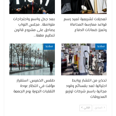
تعديلات تشريعية تعيد رسم
بعد جدل واسع واحتجاجات
قواعد ممارسة المحاماة
متواصلة.. مجلس النواب
وتعزز ضمانات الدفاع
يصادق على مشروع قانون
تنظيم مهنة…
سلايد
سلايد
تحذير من انتشار روابط
طقس الخميس: استقرار
احتيالية تعد بقسائم وقود
مؤقت في انتظار عودة
مجانية باسم شركات توزيع
التقلبات الجوية يوم الجمعة
المحروقات
السابق
التالي