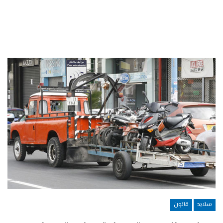
سلايد
قانون