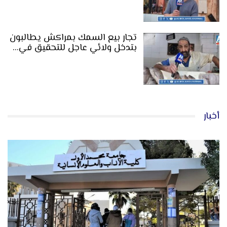
تجار بيع السمك بمراكش يطالبون
بتدخل ولائي عاجل للتحقيق في…
أخبار