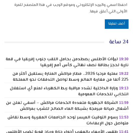
احفظ اسمي والبريد الإلكتروني وموقع الويب في هذا المتصفح للمرة
الأولى التي أعلق فيها.
24 ساعة
لبؤات الأطلس يصطدمن بحامل اللقب جنوب إفريقيا في قمة
19:30
نارية لحجز بطاقة نصف نهائي كأس أمم إفريقيا
عملية مرحبا 2026.. مطار مراكش المنارة يستقبل أكثر من
19:22
225 ألفا من مغاربة العالم وسط تواصل التدفقات نحو المملكة
وزارة الداخلية تشدد مراقبة ربط الكهرباء لمنع أي استغلال
19:13
انتخابي للخدمات العمومية
الشركة الجهوية متعددة الخدمات مراكش – آسفي تعلن عن
11:59
أشغال صيانة مبرمجة بشبكة الماء الصالح للشرب بمراكش
رسوم التوقيت الميسر توحد الجامعات المغربية وسط نقاش
11:53
متواصل حول الإعفاءات
طقس الأربعاء بالمغرب أجواء حارة ورياح قوية تضرب الأطلس
11:41