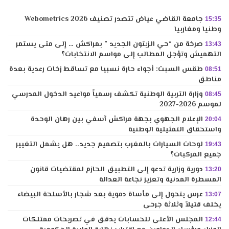
جامعة القاضي عياض تتصدر تصنيف Webometrics 2026
15:35
وطنيا ومغاربيا
صرخة من “حي الزيتون الجديد ” بمراكش … إلى متى يستمر
13:43
التهميش وتؤجل المطالب إلى مواسم الانتخابات؟
طقس السبت: أجواء حارة نسبيا مع تساقط زخات رعدية بعدة
08:51
مناطق
وزارة التربية الوطنية تكشف رسمياً مواعيد الدخول المدرسي
08:45
لموسم 2026-2027
الإعلام الجهوي بجهة مراكش آسفي بين رهان الوحدة
20:04
واستحقاق التمثيلية الوطنية
لوحات السيارات بالمغرب بتصميم جديد.. هل يشمل التغيير
19:43
جميع المركبات؟
دورية وزارية تدعو إلى التطبيق الحازم لمقتضيات قانون
13:20
المسطرة المدنية وتعزيز نجاعة العدالة
عرس يتحول إلى مأساة دموية بعد شجار بالأسلحة البيضاء
13:07
يخلف قتيلاً وثلاثة جرحى
المجلس الأعلى للحسابات يدقق في تصريحات ممتلكات
12:44