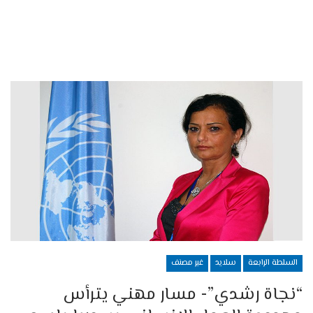
السلطة الرابعة
سلايد
غير مصنف
“نجاة رشدي”- مسار مهني يترأس