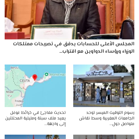
المجلس الأعلى للحسابات يدقق في تصريحات ممتلكات
الوزراء ورؤساء الدواوين مع اقتراب…
رسوم التوقيت الميسر توحد
تحديث مفاجئ في خرائط غوغل
الجامعات المغربية وسط نقاش
يعيد ملف سبتة ومليلية المحتلتين
متواصل حول…
إلى واجهة…