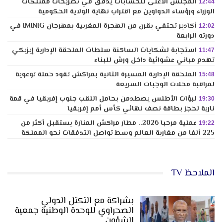
المجلس الأعلى للحسابات يدقق في تصريحات ممتلكات
12:44
الوزراء ورؤساء الدواوين مع اقتراب نهاية الولاية الحكومية
أكادير تحتفي بقرن من الهجرة المغربية بمهرجان IMINIG في
12:02
دورته الرابعة
استجابة لشكايات الساكنة سلطات الملحقة الإدارية إيزيكي
11:47
تهدم مباني عشوائية داخل ورش للبناء
الملحقة الإدارية المسيرة الثانية بمراكش تقود حملة توعوية
15:48
لمراقبة محلات الوجبات السريعة
لبؤات الأطلس يصطدمن بحامل اللقب جنوب إفريقيا في قمة
19:30
نارية لحجز بطاقة نصف نهائي كأس أمم إفريقيا
عملية مرحبا 2026.. مطار مراكش المنارة يستقبل أكثر من
19:22
225 ألفا من مغاربة العالم وسط تواصل التدفقات نحو المملكة
الملاحظ TV
بشراكة مع التكتل الدولي
الصحراوي للوحدة الوطنية جمعية
الشؤون…