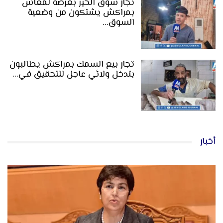
تجار سوق الخير بعرصة لمعاش
بمراكش يشتكون من وضعية
السوق…
تجار بيع السمك بمراكش يطالبون
بتدخل ولائي عاجل للتحقيق في…
أخبار