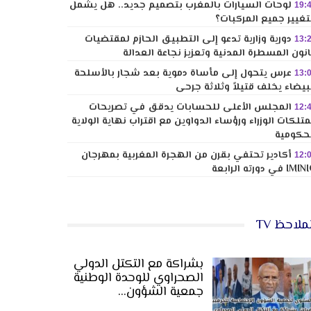
لوحات السيارات بالمغرب بتصميم جديد.. هل يشمل
19:
تغيير جميع المركبات؟
دورية وزارية تدعو إلى التطبيق الحازم لمقتضيات
13:
نون المسطرة المدنية وتعزيز نجاعة العدالة
عرس يتحول إلى مأساة دموية بعد شجار بالأسلحة
13:
بيضاء يخلف قتيلاً وثلاثة جرحى
المجلس الأعلى للحسابات يدقق في تصريحات
12:
تلكات الوزراء ورؤساء الدواوين مع اقتراب نهاية الولاية
حكومية
أكادير تحتفي بقرن من الهجرة المغربية بمهرجان
12:
I في دورته الرابعة
ملاحظ TV
بشراكة مع التكتل الدولي
الصحراوي للوحدة الوطنية
جمعية الشؤون…