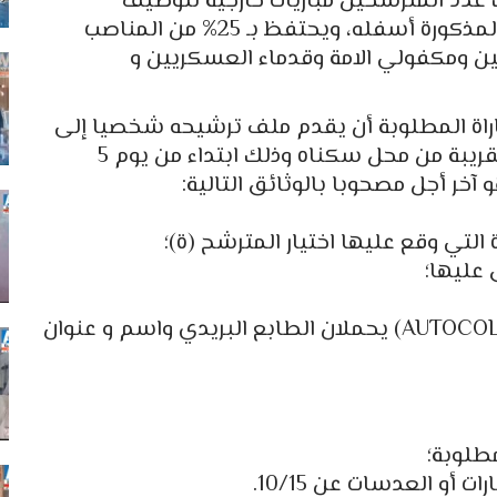
 عدد المترشحين مباريات خارجية لتوظيف
شرطيين بمختلف الدرجات حسب المناصب المذكورة أسفله، ويحتفظ بـ 25% من المناصب
ين ومكفولي الامة وقدماء العسكريين و
مباراة المطلوبة أن يقدم ملف ترشيحه شخصيا إلى
المصلحة الإدارية أو إلى مفوضية الشرطة القريبة من محل سكناه وذلك ابتداء من يوم 5
 التي وقع عليها اختيار المترشح (ة)؛
عليها؛
ـ ثلاثة أظرفة من نوع (تلصيق ذاتي ـ AUTOCOLLANT) يحملان الطابع البريدي واسم و عنوان
مطلوبة؛
 أو العدسات عن 10/15.