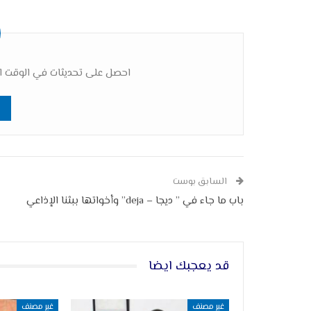
احصل على تحديثات في الوقت ال
السابق بوست
باب ما جاء في ” ديجا – deja” وأخواتها ببثنا الإذاعي
قد يعجبك ايضا
غير مصنف
غير مصنف