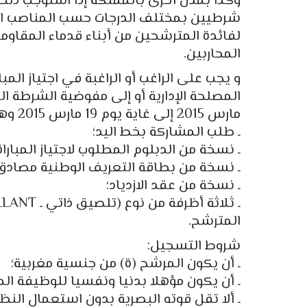
وكذا بمدن أخرى بالمملكة إذا استوجب ذلك
لفائدة المترشحين من أبناء قدماء المقاوم
المحاربين.
و يجب على الراغب أو الراغبة في اجتياز ال
مارس 2015 إلى غاية يوم 19 مارس 2015 وهو آخر أجل مصحوبا بالوثائق التالية:
ـ طلب المشاركة بخط اليد؛
ـ نسخة من الدبلوم المطلوب لاجتياز المباراة
ـ نسخة من بطاقة التعريف الوطنية مصادق 
ـ نسخة من عقد الازدياد؛
المترشح.
شروط التسجيل:
ـ أن يكون المرشح (ة) من جنسية مغربية؛
ـ أن يكون مؤهلا بدنيا ونفسيا للوظيفة ال
ـ ألا تقل قوته البصرية بدون استعمال النظارات