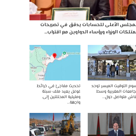
لمجلس الأعلى للحسابات يدقق في تصريحات
تلكات الوزراء ورؤساء الدواوين مع اقتراب…
وم التوقيت الميسر توحد
تحديث مفاجئ في خرائط
جامعات المغربية وسط
غوغل يعيد ملف سبتة
اش متواصل حول…
ومليلية المحتلتين إلى
واجهة…