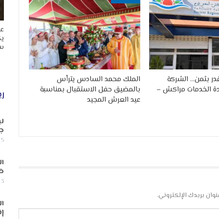
عا
يك
سب
ُقدر بثمن… الشركة
الملك محمد السادس يترأس
دة الخدمات مراكش –
بالمضيق حفل الاستقبال بمناسبة
ري
عيد العرش المجيد
لب
جن
5 أغسطس, 2026
ال
ض
3 أغسطس, 2026
نوان بريدك الإلكتروني.
ال
إف