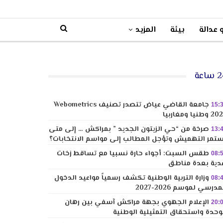
 عدالة
بيئة
المزيد
ساعة
جامعة القاضي عياض تتصدر تصنيف Webometrics
15:
وطنيا ومغاربيا
صرخة من “حي الزيتون الجديد ” بمراكش … إلى متى
13:
تمر التهميش وتؤجل المطالب إلى مواسم الانتخابات؟
طقس السبت: أجواء حارة نسبيا مع تساقط زخات
08:
دية بعدة مناطق
وزارة التربية الوطنية تكشف رسمياً مواعيد الدخول
08:
مدرسي لموسم 2026-2027
الإعلام الجهوي بجهة مراكش آسفي بين رهان
20:
وحدة واستحقاق التمثيلية الوطنية