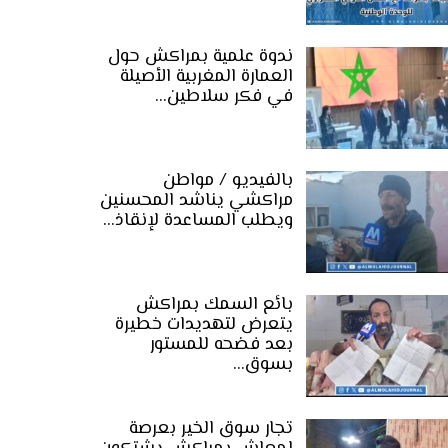
ندوة علمية بمراكش حول
العمارة المغربية الأصيلة
في فكر سلاطين…
بالفيديو / مواطن
مراكشي يناشد المحسنين
ويطلب المساعدة لإنقاذ…
بائع السمك بمراكش
يتعرض لتهديدات خطيرة
بعد فضحه للمستور
بسوق…
تجار سوق الخير بعرصة