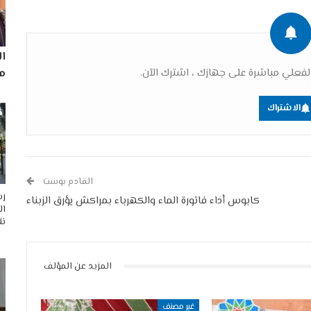
ا
فعلي مباشرة على جهازك ، اشترك الآن.
مم
الاشتراك
القادم بوست
رس
كابوس أداء فاتورة الماء والكهرباء بمراكش يؤرق الزبناء
ال
نق
المزيد عن المؤلف
غير مصنف