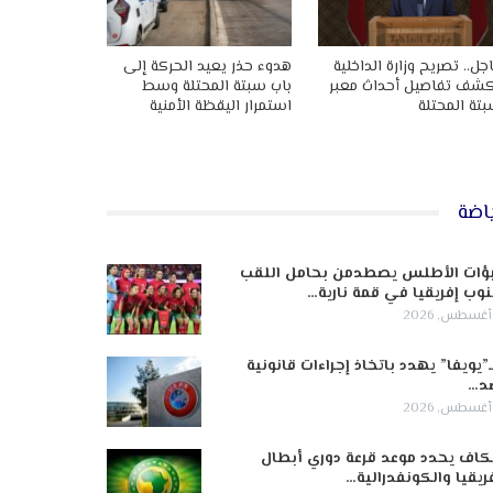
جل.. تصريح وزارة الداخلية
هدوء حذر يعيد الحركة إلى
شف تفاصيل أحداث معبر
باب سبتة المحتلة وسط
تة المحتلة
استمرار اليقظة الأمنية
اضة
ؤات الأطلس يصطدمن بحامل اللقب
وب إفريقيا في قمة نارية…
ـ”يويفا” يهدد باتخاذ إجراءات قانونية
د…
كاف يحدد موعد قرعة دوري أبطال
ريقيا والكونفدرالية…