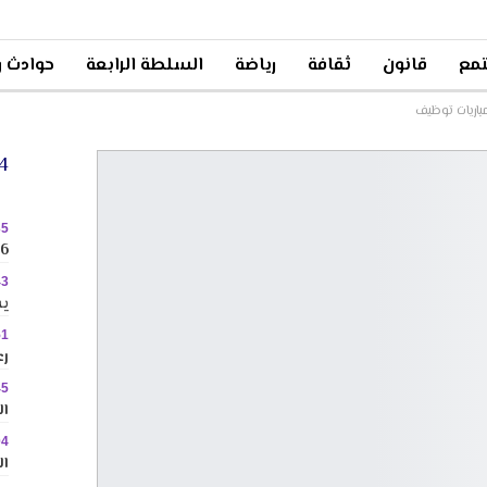
مع
قانون
ثقافة
رياضة
السلطة الرابعة
حوادث و
باريات توظيف
24 
35
2026 
43
يس
51
رع
45
ال
04
ال