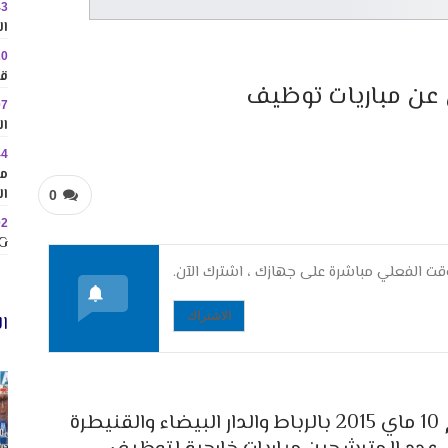
43
ال
20
قا
ن عن مباريات توظيف
07
ال
44
مم
ال
0
02
MINIG
ت الفعلي مباشرة على جهازك ، اشترك الآن.
الاشتراك
ال
ستنظم المديرية العامة للأمن الوطني يوم 10 ماي 2015 بالرباط والدار البيضاء والقنيطرة