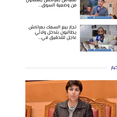
لمعاش بمراكش يشتكون
من وضعية السوق…
تجار بيع السمك بمراكش
يطالبون بتدخل ولائي
عاجل للتحقيق في…
بار