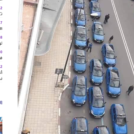
02
MINIG
47
ال
48
تو
30
في
22
نح
ال