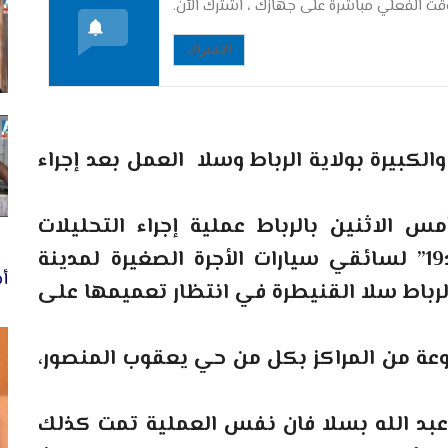
ت الفعلي مباشرة على جهازك ، اشترك الآن.
الاشتراك
لكبيرة بولاية الرباط وسلا العمل بعد إجراء
س الاثنين بالرباط عملية إجراء التحليلات
المخبرية لكورونا ولأخذ عينات “كوفيد19” لسائقي سيارات الأجرة الصغيرة لمدينة
أخ
لرباط سلا القنيطرة في انتظار تعميمها على
عة من المراكز بكل من حي يعقوب المنصور،
د الله بسلا فان نفس العملية تمت كذلك