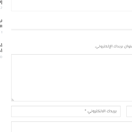
إف
2 أغسطس, 2026
لب
ال
1 أغسطس, 2026
أس
نوان بريدك الإلكتروني.
أج
30 يوليو,