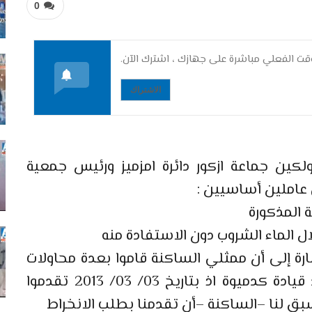
0
ت الفعلي مباشرة على جهازك ، اشترك الآن.
الاشتراك
ولكين جماعة ازكور دائرة امزميز ورئيس جمعية
 عاملين أساسيين :
 المذكورة
الماء الشروب دون الاستفادة منه
رة إلى أن ممثلي الساكنة قاموا بعدة محاولات
لوضع السلطات المحلية ممثلة في قائد قيادة كدميوة اذ بتاريخ 03/ 03/ 2013 تقدموا
ق لنا –الساكنة –أن تقدمنا بطلب الانخراط