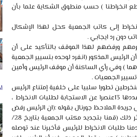
 انخراطنا ) حسب منطوق الشكاية علما بأن
انخراط إلى كاتب الجمعية كحل لهذا الإشكال
تب دون رد ايجابي .
رمهم ورفضهم لهذا الموقف بالتأكيد على أن
ن الرئيس المذكور (انفرد لوحده بتسيير الجمعية
هما ) وفي رأي الساكنة أن موقف الرئيس وأمين
سيير الجمعيات .
نخرطين تطورا سلبيا على خلفية إمتناع الرئيس
أخ
رغم تكوين لجنة للتتبع والتسيير البالغ عددها 13عنصرا عن الاستجابة لطلبات الانخراط ،
 جريدة الملاحظ جورنال بقوله :(ان الرئيس رفض
تسجيل المنخرطين في الجمعية )على إثر ذلك (قمنا بتجديد مكتب الجمعية بتاريخ 28/
بع وقدمنا طلبات الانخراط للرئيس فأخبرنا عند توصله