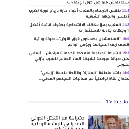
ط نقاش متواصل حول الإعفاءات
طقس الأربعاء بالمغرب أجواء حارة ورياح قوية تضرب
11:
أطلس والجهة الشرقية
المغرب يعزز مكانته الاقتصادية بدخوله قائمة أفضل
11:
لاستثمارات
“المهمشون يضحكون فوق الأرض”… صرخة روائية
19:
شف زيف السياسة وبؤس الواقع
الشركة الجهوية متعددة الخدمات مراكش – آسفي
15:
لن صيانة مبرمجة لشبكة الماء الصالح للشرب بأزلي
جنوبي
باشا منطقة “المنارة” وقائدة ملحقة “إزيكي”
14:
قدان لقاءً تواصلياً مع فعاليات المجتمع المدني…
ملاحظ TV
بشراكة مع التكتل الدولي
الصحراوي للوحدة الوطنية