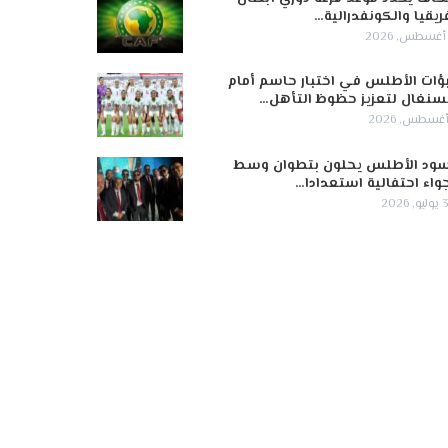
ريقيا والكونفدرالية…
ؤات الأطلس في اختبار حاسم أمام
سنغال لتعزيز حظوظ التأهل…
ود الأطلس يحلون بتطوان وسط
واء احتفالية استعدادا…
 2026