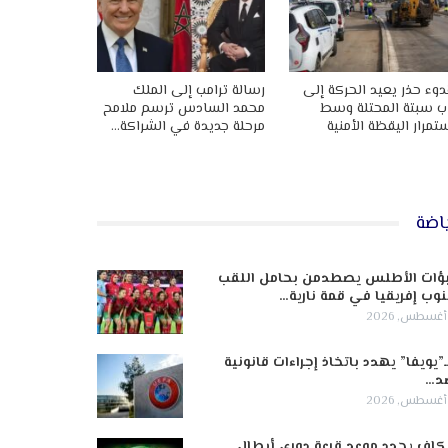
وء حذر يعيد الحركة إلى
رسالة ترامب إلى الملك
ب سبتة المحتلة وسط
محمد السادس ترسم ملامح
تمرار اليقظة الأمنية
مرحلة جديدة في الشراكة…
اضة
ؤات الأطلس يصطدمن بحامل اللقب
وب إفريقيا في قمة نارية…
ـ”يويفا” يهدد باتخاذ إجراءات قانونية
د…
كاف يحدد موعد قرعة دوري أبطال