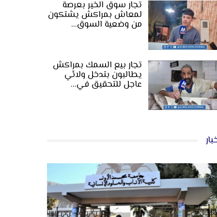
تجار سوق الخير بعرصة
لمعاش بمراكش يشتكون
من وضعية السوق…
تجار بيع السمك بمراكش
يطالبون بتدخل ولائي
عاجل للتحقيق في…
بار