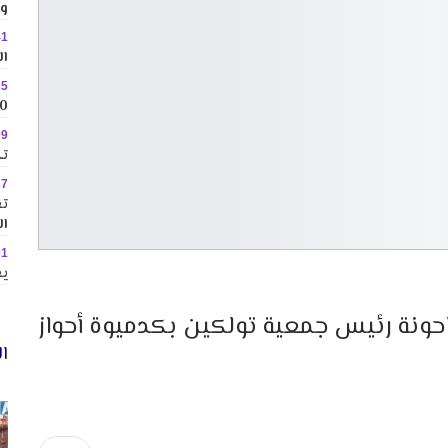
وس
41
ال
25
10 وجهات جاذبة ل
09
تك
37
تع
ال
01
يع
حونة رئيس جمعية تولكين بكدميوة أحواز
ال