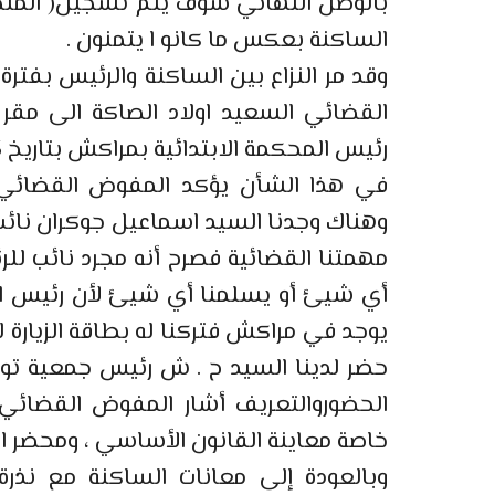
بالوصل النهائي سوف يتم تسجيل( المنخر
الساكنة بعكس ما كانو ا يتمنون .
وقد مر النزاع بين الساكنة والرئيس بفتر
القضائي السعيد اولاد الصاكة الى مقر 
رئيس المحكمة الابتدائية بمراكش بتاريخ 15/ 05/ 2014 ملف تنفيذي عدد:1291/ 14.
في هذا الشأن يؤكد المفوض القضائي ال
وهناك وجدنا السيد اسماعيل جوكران نائ
مهمتنا القضائية فصرح أنه مجرد نائب لل
أي شيئ أو يسلمنا أي شيئ لأن رئيس ال
حضر لدينا السيد ح . ش رئيس جمعية تو
الحضوروالتعريف أشار المفوض القضائي 
خاصة معاينة القانون الأساسي ، ومحضر ال
وبالعودة إلى معانات الساكنة مع نذرة 