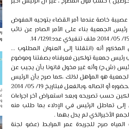
طين ) حسب قول المصرح ، غير أن الرئيس اخبر
ة عصيبة خاصة عندما أمر القضاء بتوجيه المفوض
رئيس الجمعية بناء على الأمر الصادر عن نائب
رس
و
مذكور أنه (انتقلنا إلى العنوان المطلوب …
ب رئيس جمعية تولكين فعرفناه بصفتنا وموضوع
رئيس (ش.ح) وأنه غير مخول قانونا بأن يجيب عن
جمعية هو المؤهل لذلك ،كما صرح بأن الرئيس
يوجد في مراكش فتركنا له بطاقة الزيارة لحضوره أو اتصاله ،وبالفعل فبتاريخ 19/ 05/ 2014
تح
لكين حسب تصريحه وبعد استعراض آخر اجراءات
غو
وم
إلى تماطل الرئيس في الإدلاء بما طلب منه
وا
جمع الأخيرالذي لم يدل بهما .
المياه صرح للجريدة عمر المرابط (عضو لجنة