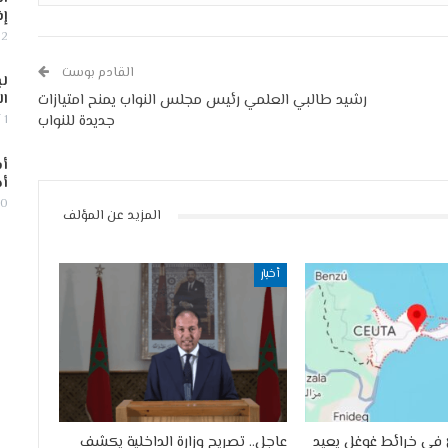
إف
2 أغسطس, 2026
القادم بوست
لب
ال
رشيد طالبي العلمي رئيس مجلس النواب يمنح امتيازات
جديدة للنواب
1 أغسطس, 2026
أس
أج
30 يوليو,
المزيد عن المؤلف
أخبار
في خرائط غوغل يعيد
عاجل.. تصريح وزارة الداخلية يكشف