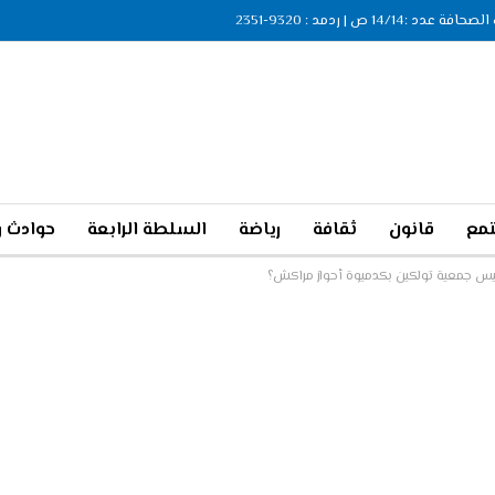
ة عدد :14/14 ص | ردمد : 9320-2351
مع
قانون
ثقافة
رياضة
السلطة الرابعة
حوادث و
ئيس جمعية تولكين بكدميوة أحواز مراكش؟