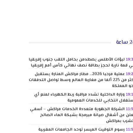
ساعة
لبؤات الأطلس يصطدمن بحامل اللقب جنوب إفريقيا
19:
 قمة نارية لحجز بطاقة نصف نهائي كأس أمم إفريقيا
عملية مرحبا 2026.. مطار مراكش المنارة يستقبل
19:
أكثر من 225 ألفا من مغاربة العالم وسط تواصل التدفقات
و المملكة
وزارة الداخلية تشدد مراقبة ربط الكهرباء لمنع أي
19:
تغلال انتخابي للخدمات العمومية
الشركة الجهوية متعددة الخدمات مراكش – آسفي
11:
لن عن أشغال صيانة مبرمجة بشبكة الماء الصالح
شرب بمراكش
رسوم التوقيت الميسر توحد الجامعات المغربية
11: