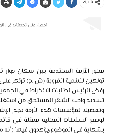
شارك
احصل على تحديثات في الوق
محور الأزمة المحتدمة بين سكان دوار ت
تولكين للتنمية القروية (ش .ح) ترتكز على
رفض الرئيس لطلبات الانخراط في الجمعية
تسديد واجب الشهر المستحق من استغلال 
وتفصيلا لمؤسسات هذه الأزمة تجدر الإشا
بشكاية في الموضوع،يؤكدون فيها (أنه سب