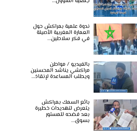
جمعية الشؤون…
ندوة علمية بمراكش حول
العمارة المغربية الأصيلة
في فكر سلاطين…
بالفيديو / مواطن
مراكشي يناشد المحسنين
ويطلب المساعدة لإنقاذ…
بائع السمك بمراكش
يتعرض لتهديدات خطيرة
بعد فضحه للمستور
بسوق…