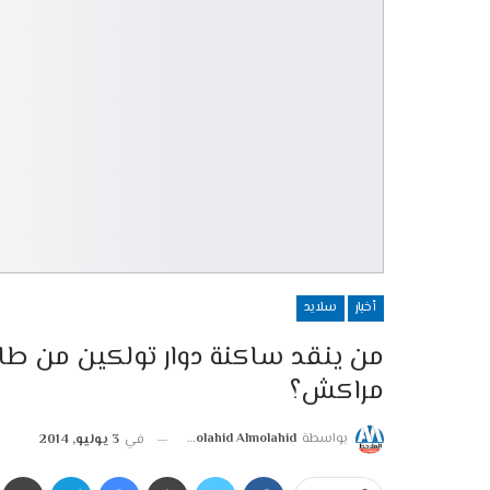
أخبار
سلايد
من ينقد ساكنة دوار تولكين من طا
مراكش؟
بواسطة
Almolahid Almolahid
في
3 يوليو, 2014