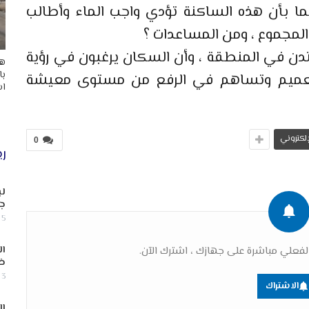
لما بأن هذه الساكنة تؤدي واجب الماء وأطالب
المجموع ، ومن المساعدات ؟
متدن في المنطقة ، وأن السكان يرغبون في رؤية
هد
با
 العميم وتساهم في الرفع من مستوى معيشة
اس
لإلكتروني
0
ري
لب
جن
5 أغسطس, 2026
ال
فعلي مباشرة على جهازك ، اشترك الآن.
ض
3 أغسطس, 2026
الاشتراك
ال