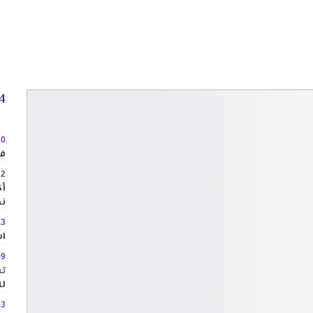
24 
30
في
22
نح
13
اس
59
تع
لل
53