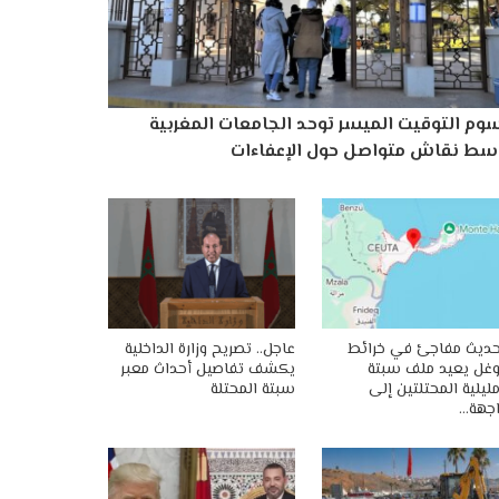
وم التوقيت الميسر توحد الجامعات المغربية
سط نقاش متواصل حول الإعفاءات
ديث مفاجئ في خرائط
عاجل.. تصريح وزارة الداخلية
غل يعيد ملف سبتة
يكشف تفاصيل أحداث معبر
ليلية المحتلتين إلى
سبتة المحتلة
جهة…