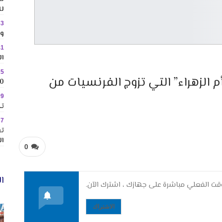
لل
53
وس
41
ال
25
الزهراء” التي تزوج الفرنسيات من
10 وجهات جاذبة ل
09
تك
37
تع
ال
0
ال
ت الفعلي مباشرة على جهازك ، اشترك الآن.
الاشتراك