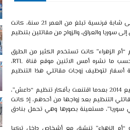
ألقت قوات الشرطة الفرنسية القبض على شابة فرنسية تبلغ من العمر 21 سنة، كانت
إلى سوريا والعراق، والزواج من مقاتلين بتنظيم
م “أم الزهراء” كانت تستخدم الكثير من الطرق
لإقناع الفرنسيات بالالتحاق بـ”داعش” حسب ما نشره أمس الاثنين موقع قناة RTL،
سفار لتوظيف زوجات مقاتلي هذا التنظيم
وكانت “مايفا” قد التحقت بسوريا في ربيع 2014 بعدما اقتنعت بأفكار تنظيم “داعش”،
تلي التنظيم بعد زواجها من أحدهم، إذ كانت
ي سوريا”، مستعينة بصورها وهي تحمل بنادق
 “أم الزهراء” تنسّق مع أشخاص داخل تركيا