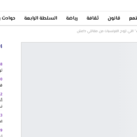
مع
قانون
ثقافة
رياضة
السلطة الرابعة
حوادث و
ء” التي تزوج الفرنسيات من مقاتلي داعش
24 
48
تو
30
في
22
نح
13
اس
59
تع