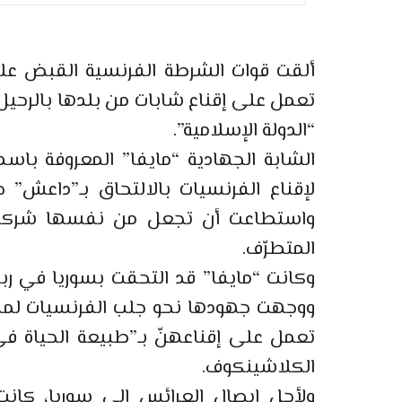
تعمل على إقناع شابات من بلدها بالرحيل 
“الدولة الإسلامية”.
الشابة الجهادية “مايفا” المعروفة باس
واستطاعت أن تجعل من نفسها شركة أ
المتطرّف.
ووجهت جهودها نحو جلب الفرنسيات لمقا
تعمل على إقناعهنّ بـ”طبيعة الحياة ف
الكلاشينكوف.
ولأجل إيصال العرائس إلى سوريا، كانت