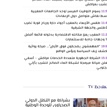
شرب بمراكش
رسوم التوقيت الميسر توحد الجامعات المغربية
11:
ط نقاش متواصل حول الإعفاءات
طقس الأربعاء بالمغرب أجواء حارة ورياح قوية تضرب
11:
أطلس والجهة الشرقية
المغرب يعزز مكانته الاقتصادية بدخوله قائمة أفضل
11:
لاستثمارات
“المهمشون يضحكون فوق الأرض”… صرخة روائية
19:
شف زيف السياسة وبؤس الواقع
الشركة الجهوية متعددة الخدمات مراكش – آسفي
15:
لن صيانة مبرمجة لشبكة الماء الصالح للشرب بأزلي
جنوبي
ملاحظ TV
بشراكة مع التكتل الدولي
الصحراوي للوحدة الوطنية