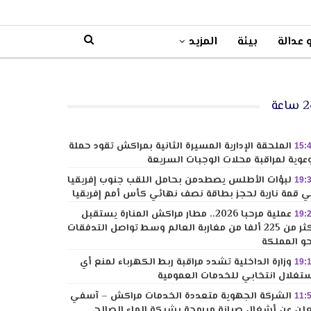
 عدالة
بيئة
المزيد
ساعة
الملحقة الإدارية المسيرة الثانية بمراكش تقود حملة
15:
عوية لمراقبة محلات الوجبات السريعة
لبؤات الأطلس يصطدمن بحامل اللقب جنوب إفريقيا
19:
 قمة نارية لحجز بطاقة نصف نهائي كأس أمم إفريقيا
عملية مرحبا 2026.. مطار مراكش المنارة يستقبل
19:
أكثر من 225 ألفا من مغاربة العالم وسط تواصل التدفقات
و المملكة
وزارة الداخلية تشدد مراقبة ربط الكهرباء لمنع أي
19:
تغلال انتخابي للخدمات العمومية
الشركة الجهوية متعددة الخدمات مراكش – آسفي
11:
لن عن أشغال صيانة مبرمجة بشبكة الماء الصالح