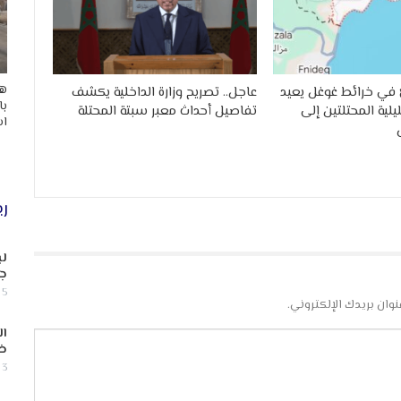
هد
في خرائط غوغل يعيد
عاجل.. تصريح وزارة الداخلية يكشف
با
لية المحتلتين إلى
تفاصيل أحداث معبر سبتة المحتلة
اس
ري
لب
جن
5 أغسطس, 2026
نوان بريدك الإلكتروني.
ال
ض
3 أغسطس, 2026