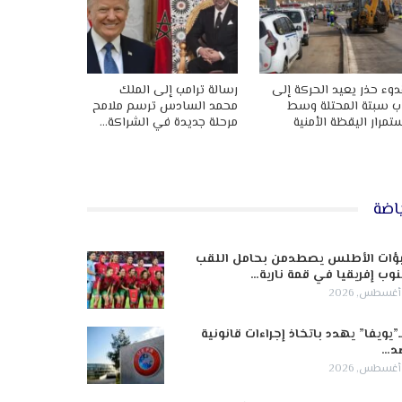
وء حذر يعيد الحركة إلى
رسالة ترامب إلى الملك
ب سبتة المحتلة وسط
محمد السادس ترسم ملامح
تمرار اليقظة الأمنية
مرحلة جديدة في الشراكة…
اضة
ؤات الأطلس يصطدمن بحامل اللقب
وب إفريقيا في قمة نارية…
ـ”يويفا” يهدد باتخاذ إجراءات قانونية
د…