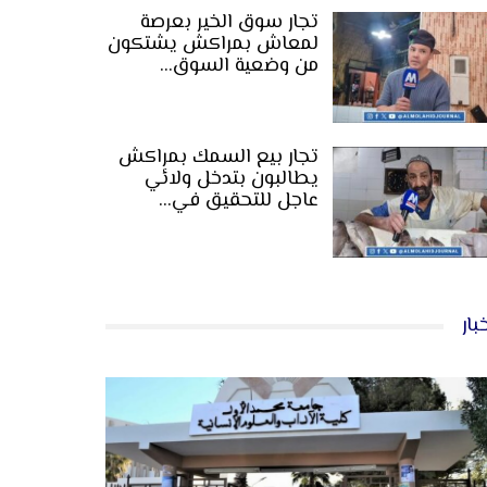
تجار سوق الخير بعرصة
لمعاش بمراكش يشتكون
من وضعية السوق…
تجار بيع السمك بمراكش
يطالبون بتدخل ولائي
عاجل للتحقيق في…
بار