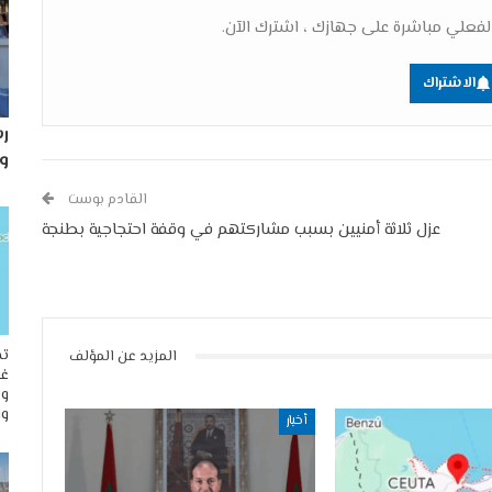
فعلي مباشرة على جهازك ، اشترك الآن.
الاشتراك
رس
و
القادم بوست
عزل ثلاثة أمنيين بسبب مشاركتهم في وقفة احتجاجية بطنجة
تح
المزيد عن المؤلف
غو
وم
وا
أخبار