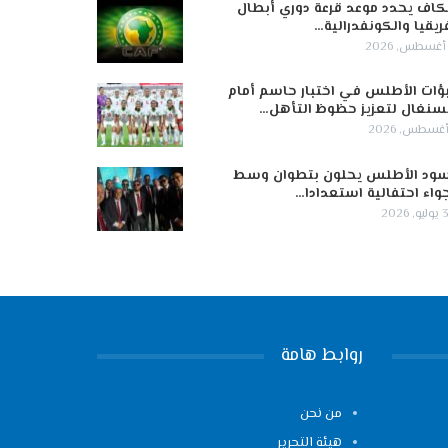
كاف يحدد موعد قرعة دوري أبطال
ريقيا والكونفدرالية…
ؤات الأطلس في اختبار حاسم أمام
سنغال لتعزيز حظوظ التأهل…
ود الأطلس يحلون بتطوان وسط
واء احتفالية استعدادا…
 2026
روابط هامة
من نحن
هيئة التحرير