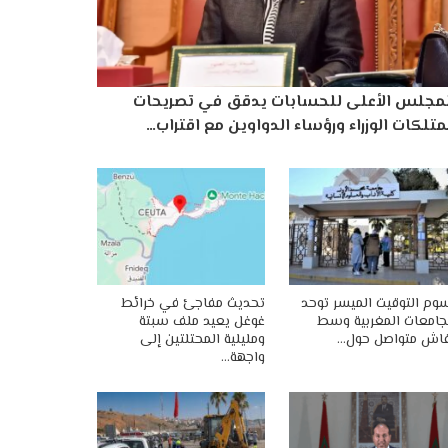
لمجلس الأعلى للحسابات يدقق في تصريحات
تلكات الوزراء ورؤساء الدواوين مع اقتراب…
وم التوقيت الميسر توحد
تحديث مفاجئ في خرائط
جامعات المغربية وسط
غوغل يعيد ملف سبتة
اش متواصل حول…
ومليلية المحتلتين إلى
واجهة…