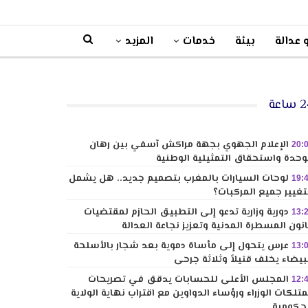
 عدالة
بيئة
خدمات
المزيد
ساعة
الإعلام الجهوي بجهة مراكش آسفي بين رهان
20:
وحدة واستحقاق التمثيلية الوطنية
لوحات السيارات بالمغرب بتصميم جديد.. هل يشمل
19:
تغيير جميع المركبات؟
دورية وزارية تدعو إلى التطبيق الحازم لمقتضيات
13:
نون المسطرة المدنية وتعزيز نجاعة العدالة
عرس يتحول إلى مأساة دموية بعد شجار بالأسلحة
13:
بيضاء يخلف قتيلاً وثلاثة جرحى
المجلس الأعلى للحسابات يدقق في تصريحات
12:
تلكات الوزراء ورؤساء الدواوين مع اقتراب نهاية الولاية
حكومية