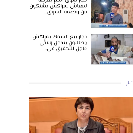
تجار سوق الخير بعرصة
لمعاش بمراكش يشتكون
من وضعية السوق…
تجار بيع السمك بمراكش
يطالبون بتدخل ولائي
عاجل للتحقيق في…
بار