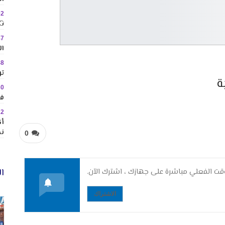
02
MINIG
47
ال
48
تو
ة
30
في
22
نح
0
ال
ت الفعلي مباشرة على جهازك ، اشترك الآن.
الاشتراك