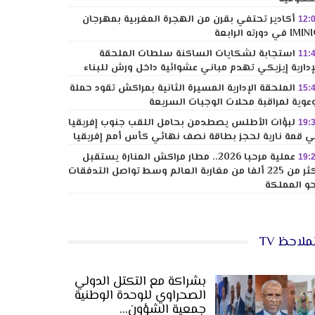
أكادير تحتفي بقرن من الهجرة المغربية بمهرجان
12:
I في دورته الرابعة
استجابة لشكايات الساكنة سلطات الملحقة
11:
إدارية إيزيكي تهدم مباني عشوائية داخل ورش للبناء
الملحقة الإدارية المسيرة الثانية بمراكش تقود حملة
15:
عوية لمراقبة محلات الوجبات السريعة
لبؤات الأطلس يصطدمن بحامل اللقب جنوب إفريقيا
19:
 قمة نارية لحجز بطاقة نصف نهائي كأس أمم إفريقيا
عملية مرحبا 2026.. مطار مراكش المنارة يستقبل
19:
أكثر من 225 ألفا من مغاربة العالم وسط تواصل التدفقات
و المملكة
ملاحظ TV
بشراكة مع التكتل الدولي
الصحراوي للوحدة الوطنية
جمعية الشؤون…