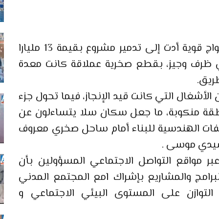
ضربت سواحل مدينة سلا قبل يومين، أمواج قوية أدت إلى تدمير مشروع بقيمة 13 مليارا
 ظرف وجيز، بقطع صخرية عملاقة كانت معدة
طريق.
الأشغال التي كانت قيد الإنجاز، فيما تحول جزء
طقة منكوبة، ما جعل سكان سلا يتساءلون عن
ات الهندسية للبناء أمام ساحل صخري معروف
سيدي موسى .
بر مواقع التواصل الاجتماعي المسؤولين بأن
تكون الرؤية و التخطيط في مثل هذه البرامج والمشاريع بإشراك lمع المجتمع المدني
لتوازن على المستوى البيئي الاجتماعي و