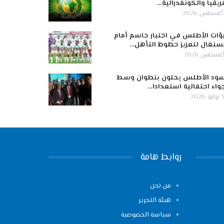
ريقيا والكونفدرالية…
ؤات الأطلس في اختبار حاسم أمام
سنغال لتعزيز حظوظ التأهل…
ود الأطلس يحلون بتطوان وسط
واء احتفالية استعدادا…
 2026
روابط هامة
من نحن
هيئة التحرير
سياسة الخصوصية