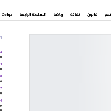
مع
قانون
ثقافة
رياضة
السلطة الرابعة
حوادث و
24 
04
ال
43
ال
20
قا
07
ال
44
مم
ال