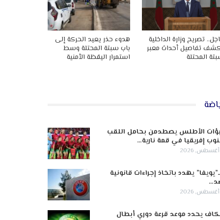
جل.. تصريح وزارة الداخلية
هدوء حذر يعيد الحركة إلى
شف تفاصيل أحداث معبر
باب سبتة المحتلة وسط
تة المحتلة
استمرار اليقظة الأمنية
اضة
ؤات الأطلس يصطدمن بحامل اللقب
وب إفريقيا في قمة نارية…
ـ”يويفا” يهدد باتخاذ إجراءات قانونية
د…
كاف يحدد موعد قرعة دوري أبطال