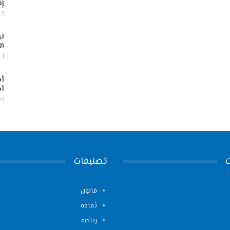
إف
2 أغسطس, 2026
لب
ال
1 أغسطس, 2026
أس
أج
30 يوليو,
تصنيفات
قانون
ثقافة
رياضة