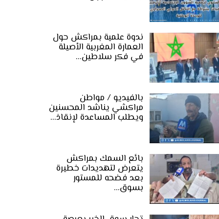
ندوة علمية بمراكش حول
العمارة المغربية الأصيلة
في فكر سلاطين…
بالفيديو / مواطن
مراكشي يناشد المحسنين
ويطلب المساعدة لإنقاذ…
بائع السمك بمراكش
يتعرض لتهديدات خطيرة
بعد فضحه للمستور
بسوق…