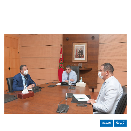
تربوية
سلايد