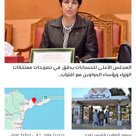
المجلس الأعلى للحسابات يدقق في تصريحات ممتلكات
الوزراء ورؤساء الدواوين مع اقتراب…
رسوم التوقيت الميسر توحد
تحديث مفاجئ في خرائط غوغل