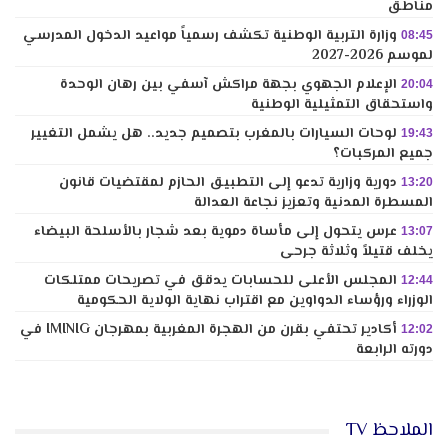
مناطق
وزارة التربية الوطنية تكشف رسمياً مواعيد الدخول المدرسي
08:45
لموسم 2026-2027
الإعلام الجهوي بجهة مراكش آسفي بين رهان الوحدة
20:04
واستحقاق التمثيلية الوطنية
لوحات السيارات بالمغرب بتصميم جديد.. هل يشمل التغيير
19:43
جميع المركبات؟
دورية وزارية تدعو إلى التطبيق الحازم لمقتضيات قانون
13:20
المسطرة المدنية وتعزيز نجاعة العدالة
عرس يتحول إلى مأساة دموية بعد شجار بالأسلحة البيضاء
13:07
يخلف قتيلاً وثلاثة جرحى
المجلس الأعلى للحسابات يدقق في تصريحات ممتلكات
12:44
الوزراء ورؤساء الدواوين مع اقتراب نهاية الولاية الحكومية
أكادير تحتفي بقرن من الهجرة المغربية بمهرجان IMINIG في
12:02
دورته الرابعة
الملاحظ TV