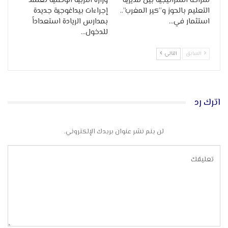
شراكة استراتيجية بين مديرية
وزارة التربية الوطنية تعتمد
التعليم بالحوز و”كير المغرب”..
إجراءات بيداغوجية جديدة
استثمار في…
بمدارس الريادة استعداداً
للدخول…
السابق
التالي
اترك رد
لن يتم نشر عنوان بريدك الإلكتروني.