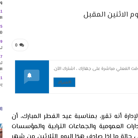
وس
41
وم الاثنين المقبل
ال
25
10 وجهات جاذبة ل
09
0
تك
37
تع
ت الفعلي مباشرة على جهازك ، اشترك الآن.
ال
01
الاشتراك
يع
ال
دارة أنه تقرر، بمناسبة عيد الفطر المبارك، أن
رات العمومية والجماعات الترابية والمؤسسات
ة يوم الاثنين 28 يوليوز 2014 ، في حالة ما إذا صادف هذا اليوم الثلاثين من شهر