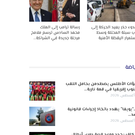
وء حذر يعيد الحركة إلى
رسالة ترامب إلى الملك
ب سبتة المحتلة وسط
محمد السادس ترسم ملامح
تمرار اليقظة الأمنية
مرحلة جديدة في الشراكة…
اضة
ؤات الأطلس يصطدمن بحامل اللقب
وب إفريقيا في قمة نارية…
ـ”يويفا” يهدد باتخاذ إجراءات قانونية
د…
كاف يحدد موعد قرعة دوري أبطال