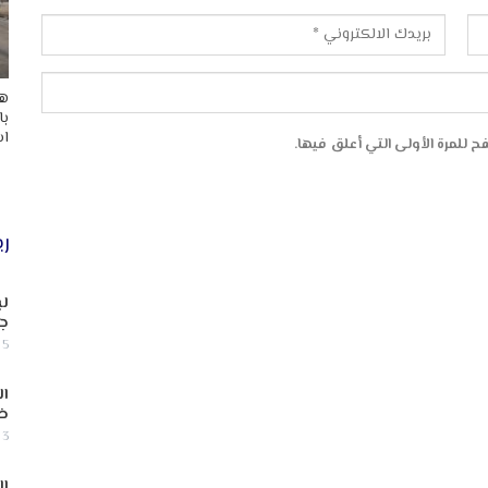
هد
با
اس
 للمرة الأولى التي أعلق فيها.
ري
لب
جن
5 أغسطس, 2026
ال
ض
3 أغسطس, 2026
ال