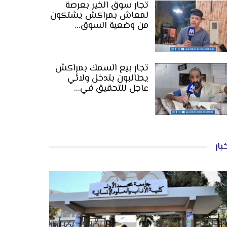
تجار سوق الخير بعرصة
لمعاش بمراكش يشتكون
من وضعية السوق…
تجار بيع السمك بمراكش
يطالبون بتدخل ولائي
عاجل للتحقيق في…
بار