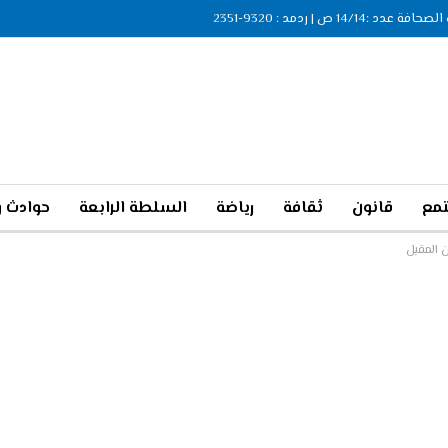
ة عدد :14/14 ص | ردمد : 9320-2351
مع
قانون
ثقافة
رياضة
السلطة الرابعة
حوادث و
ن المقبل