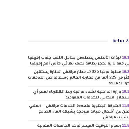
ساعة
لبؤات الأطلس يصطدمن بحامل اللقب جنوب إفريقيا
19:
 قمة نارية لحجز بطاقة نصف نهائي كأس أمم إفريقيا
عملية مرحبا 2026.. مطار مراكش المنارة يستقبل
19:
أكثر من 225 ألفا من مغاربة العالم وسط تواصل التدفقات
و المملكة
وزارة الداخلية تشدد مراقبة ربط الكهرباء لمنع أي
19:
تغلال انتخابي للخدمات العمومية
الشركة الجهوية متعددة الخدمات مراكش – آسفي
11:
لن عن أشغال صيانة مبرمجة بشبكة الماء الصالح
شرب بمراكش
رسوم التوقيت الميسر توحد الجامعات المغربية
11: