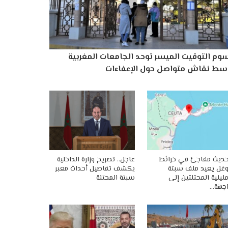
وم التوقيت الميسر توحد الجامعات المغربية
سط نقاش متواصل حول الإعفاءات
ديث مفاجئ في خرائط
عاجل.. تصريح وزارة الداخلية
غل يعيد ملف سبتة
يكشف تفاصيل أحداث معبر
ليلية المحتلتين إلى
سبتة المحتلة
جهة…