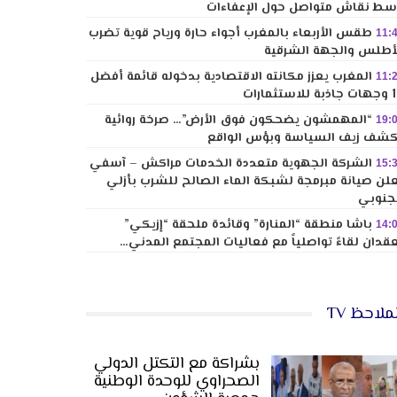
ط نقاش متواصل حول الإعفاءات
طقس الأربعاء بالمغرب أجواء حارة ورياح قوية تضرب
11:
أطلس والجهة الشرقية
المغرب يعزز مكانته الاقتصادية بدخوله قائمة أفضل
11:
لاستثمارات
“المهمشون يضحكون فوق الأرض”… صرخة روائية
19:
شف زيف السياسة وبؤس الواقع
الشركة الجهوية متعددة الخدمات مراكش – آسفي
15:
لن صيانة مبرمجة لشبكة الماء الصالح للشرب بأزلي
جنوبي
باشا منطقة “المنارة” وقائدة ملحقة “إزيكي”
14:
قدان لقاءً تواصلياً مع فعاليات المجتمع المدني…
ملاحظ TV
بشراكة مع التكتل الدولي
الصحراوي للوحدة الوطنية