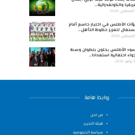
ريقيا والكونفدرالية…
ؤات الأطلس في اختبار حاسم أمام
سنغال لتعزيز حظوظ التأهل…
ود الأطلس يحلون بتطوان وسط
واء احتفالية استعدادا…
 2026
روابط هامة
من نحن
هيئة التحرير
سياسة الخصوصية