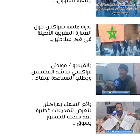
جمعية الشؤون…
ندوة علمية بمراكش حول
العمارة المغربية الأصيلة
في فكر سلاطين…
بالفيديو / مواطن
مراكشي يناشد المحسنين
ويطلب المساعدة لإنقاذ…
بائع السمك بمراكش
يتعرض لتهديدات خطيرة
بعد فضحه للمستور
بسوق…