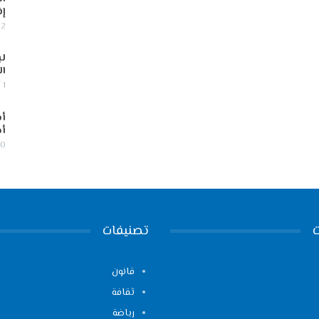
إف
2 أغسطس, 2026
لب
ال
1 أغسطس, 2026
أس
أج
30 يوليو,
تصنيفات
قانون
ثقافة
رياضة