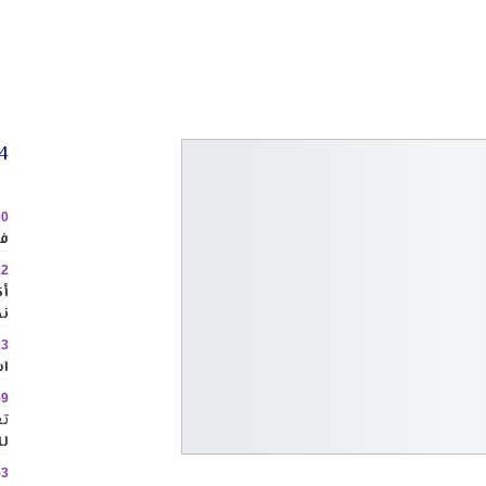
24 
30
في
22
نح
13
اس
59
تع
لل
53