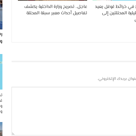
في خرائط غوغل يعيد
عاجل.. تصريح وزارة الداخلية يكشف
لية المحتلتين إلى
تفاصيل أحداث معبر سبتة المحتلة
رس
و
نوان بريدك الإلكتروني.
تح
غو
وم
وا