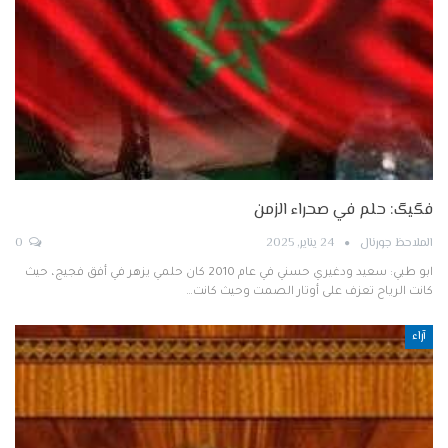
فگيگ: حلم في صحراء الزمن
الملاحظ جورنال
24 يناير, 2025
0
ابو طبي: سعيد ودغيري حسني في عام 2010 كان حلمي يزهر في أفق فجيج، حيث
كانت الرياح تعزف على أوتار الصمت وحيث كانت…
آراء