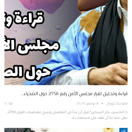
قراءة وتحليل لقرار مجلس الأمن رقم 2756 حول الصحراء…
الملاحظ جورنال
8 نوفمبر, 2024
0
ذ/ الحسين بكار السباعي* قبل أن نبدأ في التفصيل وشرح مقتضيات القرار 2756،
يبقى جليا بنا أن نقف على مسلمات لا…
آراء