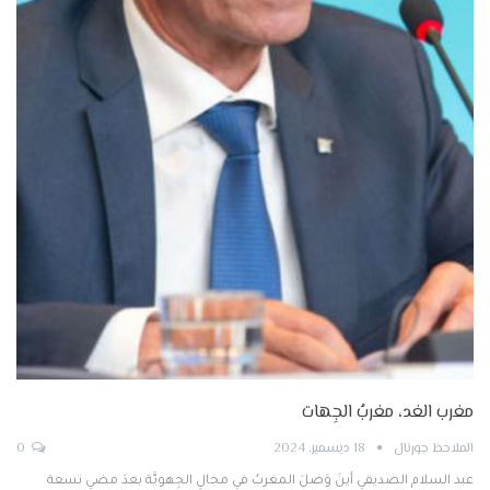
مغرب الغد، مغربُ الجِهات
الملاحظ جورنال
18 ديسمبر, 2024
0
عبد السلام الصديقي أينَ وَصلَ المغربُ في مجالِ الجِهويَّة بعدَ مضي تسعة