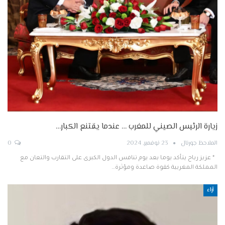
زيارة الرئيس الصيني للمغرب … عندما يقتنع الكبار…
الملاحظ جورنال
23 نوفمبر, 2024
0
* عزيز رباح يتأكد يوما بعد يوم تنافس الدول الكبرى على التقارب والتعان مع
المملكة المغربية كقوة صاعدة ومؤثرة…
آراء