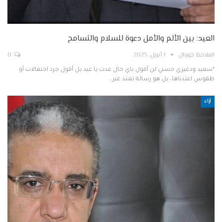
العيد: بين الألم والأمل دعوة للسلام والتسامح
الملاحظ جورنال
1 أبريل, 2025
0
*سعيد ودغيري حسني لن أقول باي حال عدت يا عيد بل أقول جرد احتفالات أو
طقوس اعتدناها، بل هو رسالة تمتد عبر…
آراء