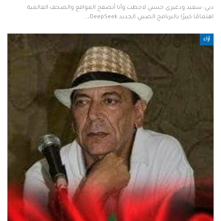
دبي: سعيد ودغيرى حسني لاحظت وأنا أتصفح المواقع والصحف العالمية
اهتمامًا كبيرًا بالبرنامج الصيني الجديد DeepSeek،…
آراء