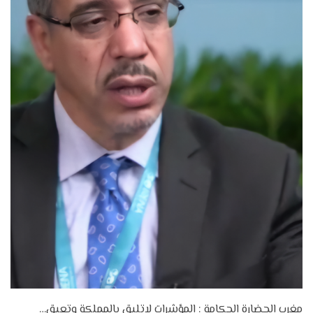
مغرب الحضارة الحكامة : المؤشرات لاتليق بالمملكة وتعيق…