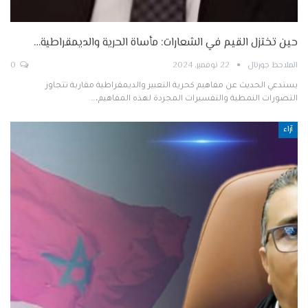
حين تختزل القيم في الشعارات: مأساة الحرية والديمقراطية…
الملاحظ جورنال
22 نوفمبر, 2024
0
يستدعي الحديث عن مفاهيم كحرية التعبير والديمقراطية مقاربة تتجاوز
التصورات النمطية والتفسيرات المجردة لهذه المفاهيم،…
آراء