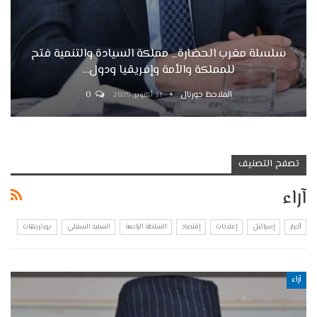
سلسلة مغرب الحضارة_ مملكة السيادة والتنمية فتح
للمملكة والأمة وإفريقيا ودول…
الملاحظ جورنال
0
31 أكتوبر, 2025
تصفح التصنيف
آراء
أخبار
إسرائيل
إعلانات
إقتصاد
السلطة الرابعة
السليد السفلي
بورتريهات
آراء