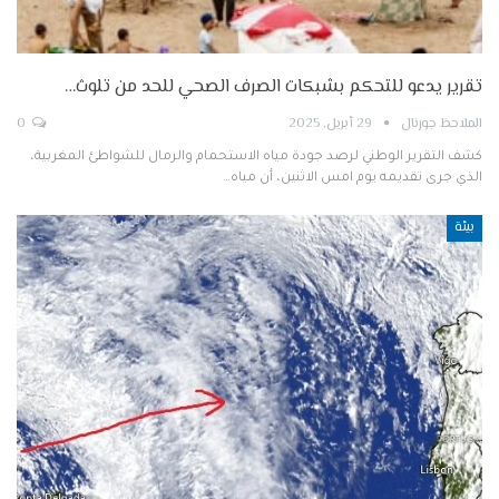
تقرير يدعو للتحكم بشبكات الصرف الصحي للحد من تلوث…
الملاحظ جورنال
29 أبريل, 2025
0
كشف التقرير الوطني لرصد جودة مياه الاستحمام والرمال للشواطئ المغربية،
الذي جرى تقديمه يوم امس الاثنين، أن مياه…
بيئة