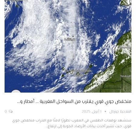
منخفض جوي قوي يقترب من السواحل المغربية … أمطار و…
الملاحظ جورنال
1 أبريل, 2025
0
ستشهد توقعات الطقس في المغرب تطورًا لافتًا مع اقتراب منخفض جوي
قوي، حيث تشير أحدث بيانات الأرصاد الجوية إلى ارتفاع…