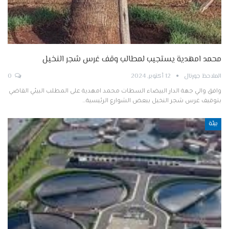
محمد امهدية يستجيب لمطالب وقف غرس شجر النخيل
الملاحظ جورنال
12 أكتوبر, 2024
0
وافق والي جهة الدار البيضاء السطات محمد امهدية على المطلب البيئي القاضي
بتوقيف غرس شجر النخيل ببعض الشوارع الرئيسية…
بيئة