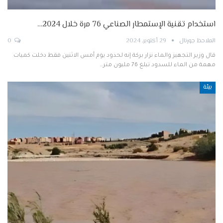
استخدام تقنية الإستمطار الصناعي 76 مرة خلال 2024…
الملاحظ جورنال
29 أكتوبر, 2024
0
قال وزير التجهيز والماء نزار بركة إنه لحدود يوم أمس الاثنين فقط دخلت كميات
مهمة من الماء للسدود تبلغ 76 مليون متر…
بيئة