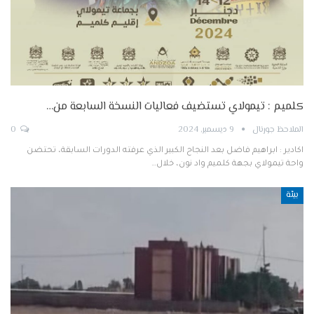
كلميم : تيمولاي تستضيف فعاليات النسخة السابعة من…
الملاحظ جورنال
9 ديسمبر, 2024
0
اكادير : ابراهيم فاضل بعد النجاح الكبير الذي عرفته الدورات السابقة، تحتضن
واحة تيمولاي بجهة كلميم واد نون، خلال…
بيئة