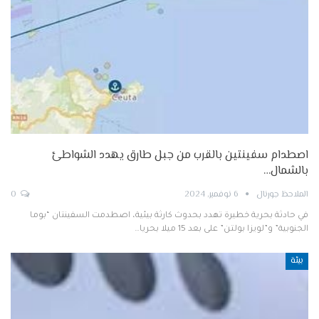
اصطدام سفينتين بالقرب من جبل طارق يهدد الشواطئ
بالشمال…
الملاحظ جورنال
6 نوفمبر, 2024
0
في حادثة بحرية خطيرة تهدد بحدوث كارثة بيئية، اصطدمت السفينتان “بوما
الجنوبية” و”لويزا بولتن” على بعد 15 ميلا بحريا…
بيئة