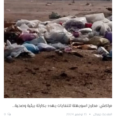
مراكش: مطرح اسويهلة للنفايات يهدد بكارثة بيئية وصحية…
الملاحظ جورنال
13 نوفمبر, 2024
0