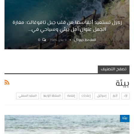
زكزل تستعيد أنفاسها من قلب جبل تافوغالت: مغارة
الجمل عنوان أمل بيئي وسياحي في…
الملاحظ جورنال
0
9 يناير, 2026
تصفح التصنيف
بيئة
آراء
أخبار
إسرائيل
إعلانات
إقتصاد
السلطة الرابعة
السليد السفلي
بيئة