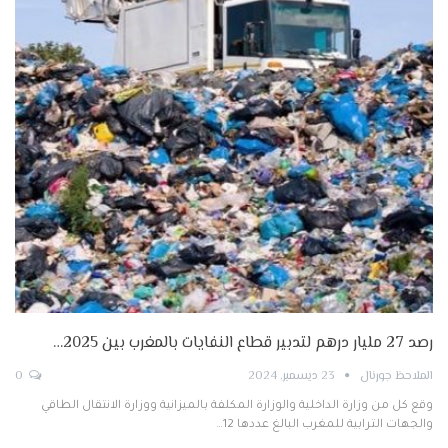
رصد 27 مليار درهم لتدبير قطاع النفايات بالمغرب بين 2025…
الملاحظ جورنال
23 ديسمبر, 2024
0
وقع كل من وزارة الداخلية والوزارة المكلفة بالميزانية ووزارة الانتقال الطاقي
والجهات الترابية للمغرب البالغ عددها 12…