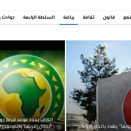
مع
قانون
ثقافة
رياضة
السلطة الرابعة
حوادث و
الكاف يحدد موعد قرعة دو
يويفا” يهدد باتخاذ إجراءات
أبطال إفريقيا والكونفدرال