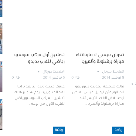
تعرض ميسي لاصابةاثناء
تدشين أول مركب سوسيو
مباراة برشلونة وألميريا
رياضي للقرب بدبدو
الملاحظ جورنال
الملاحظ جورنال
8 نوفمبر, 2014
0
5 نوفمبر, 2014
0
0
قالت صحيفة الموندو ديبورتيفو
عرفت مدينة دبدو التابعة ترابيا
الكتالونية أن ليونيل ميسي تعرض
لعمالة تاوريرت يوم 4 نونبر 2014
لإصابة في الفخذ الأيسر أثناء
تدشين المركب السوسيورياضي
مباراة برشلونة وألميريا…
للقرب الأول من نوعه…
رياضة
رياضة