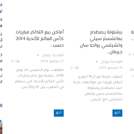
48
تو
30
في
ة
برشلونة يصطدم
أماكن بيع التذاكر مباريات
22
…
بمانشستر سيتي
كأس العالم للأندية 2014
وتشيلسي يواجه سان
حسب…
نح
جيرمان…
0
الملاحظ جورنال
13
اس
23 نوفمبر, 2014
0
الملاحظ جورنال
15 ديسمبر, 2014
0
59
ير
انطلقت، يوم الخميس 20 نونبر
تع
،
2014، عملية بيع تذاكر مباريات
أسفرت قرعة دور ال16 لدوري
لل
كأس العالم للأندية، التي ستقام
أبطال اوروبا عن مواجهات نارية ،
في المغرب بين 10 و20 من…
حيث يصطدم برشلونة
بمانشستر سيتي ويلتقي
تشيلسي مع باريس…
ال
أخبار
أخبار