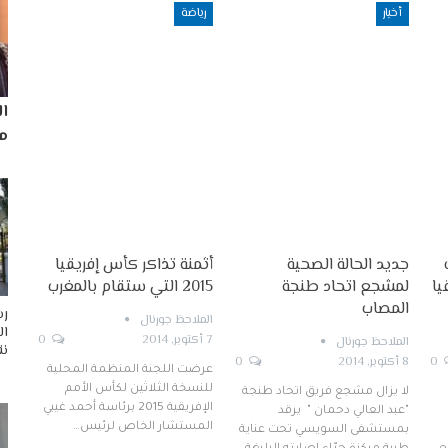
أخبار
رياضة
ا
مم
جديد الحالة الصحية
أثمنة تذاكر كأس إفريقيا
يا
لمشجع اتحاد طنجة
2015 التي ستقام بالمغرب
المصاب
رس
الملاحظ جورنال
ال
7 أكتوبر, 2014
0
الملاحظ جورنال
نق
0
8 أكتوبر, 2014
0
عرضت اللجنة المنظمة المحلية
للنسخة الثلاثين لكأس الأمم
لا يزال مشجع فريق اتحاد طنجة
الإفريقية 2015 برئاسة أحمد غيبي
"عبد العالي دحمان " يرقد
المستشار الخاص لرئيس…
بمستشفى السويسي تحت عناية