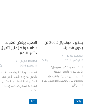
بلاتير : “مونديال 2022 لن
المغرب يرفض ضغوط
يكون قطريا…
«كاف» ويُصرّ على تأجيل
كأس الأمم
الملاحظ جورنال
13 نوفمبر, 2014
0
الملاحظ جورنال
8 نوفمبر, 2014
قالت صحيفة "دير شبيغل"
الألمانية أن رئيس الفيفا
تمسكت وزارة الرياضة بطلب
السويسري جوزيف بلاتر صرّح
تأجيل بطولة الأمم الأفريقية
لمسؤولين بالإتحاد النرويجي لكرة
المقرر انطلاقها يناير المقبل،
القدم "أن…
لمدة 6 أشهر جديدة، وذلك
عقب…
رياضة
أخبار