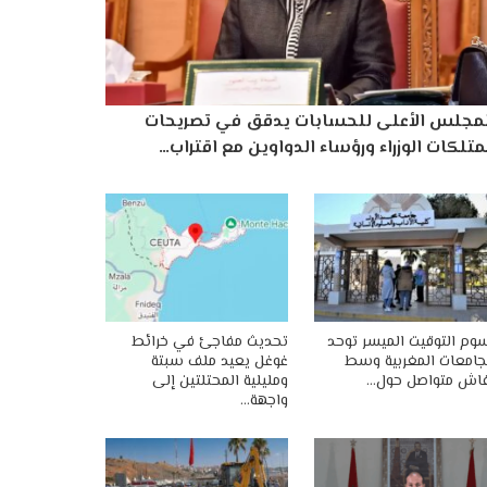
لمجلس الأعلى للحسابات يدقق في تصريحات
تلكات الوزراء ورؤساء الدواوين مع اقتراب…
وم التوقيت الميسر توحد
تحديث مفاجئ في خرائط
جامعات المغربية وسط
غوغل يعيد ملف سبتة
اش متواصل حول…
ومليلية المحتلتين إلى
واجهة…