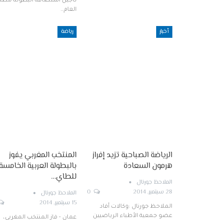
تأجيل استضافة البطولة مطل
العام…
أخبار
رياضة
الرياضة الصباحية تزيد إفراز
المنتخب المغربي يفوز
هرمون السعادة
بالبطولة العربية الخامسة
للطاي…
الملاحظ جورنال
28 سبتمبر, 2014
0
الملاحظ جورنال
15 سبتمبر, 2014
الملاحظ جورنال :وكالات أفاد
عضو جمعية الأطباء الرياضيين
عمان - فاز المنتخب المغربي،