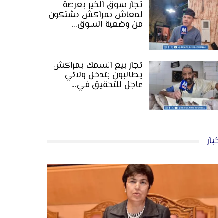
تجار سوق الخير بعرصة
لمعاش بمراكش يشتكون
من وضعية السوق…
تجار بيع السمك بمراكش
يطالبون بتدخل ولائي
عاجل للتحقيق في…
بار