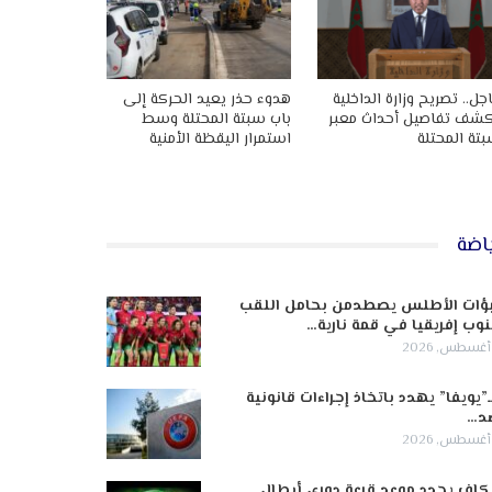
جل.. تصريح وزارة الداخلية
هدوء حذر يعيد الحركة إلى
شف تفاصيل أحداث معبر
باب سبتة المحتلة وسط
تة المحتلة
استمرار اليقظة الأمنية
اضة
ؤات الأطلس يصطدمن بحامل اللقب
وب إفريقيا في قمة نارية…
ـ”يويفا” يهدد باتخاذ إجراءات قانونية
د…
كاف يحدد موعد قرعة دوري أبطال