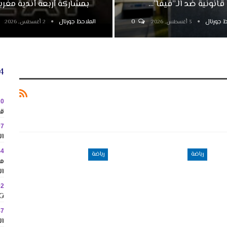
قانونية ضد الـ”فيفا”…
بمشاركة أربعة أندية مغرب
ظ جورنال
0
الملاحظ جورنال
3 أغسطس, 2026
2 أغسطس, 2026
24 
20
قا
07
ال
44
رياضة
رياضة
مم
ال
02
MINIG
47
ال