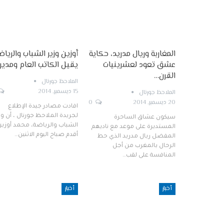
المغاربة وريال مدريد، حكاية
أوزين وزير الشباب والرياض
عشق تعود لعشرينيات
يقيل الكاتب العام ومدير
القرن…
الملاحظ جورنال
15 ديسمبر, 2014
الملاحظ جورنال
20 ديسمبر, 2014
0
افادت مصادر جيدة الإطلاع
لجريدة الملاحظ جورنال ، أن وز
سيكون عشاق الساحرة
الشباب والرياضة، محمد أوزين
المستديرة على موعد مع ناديهم
أقدم صباح اليوم الاثنين…
المفضل ريال مدريد الذي حط
الرحال بالمغرب من أجل
المنافسة على لقب…
أخبار
أخبار