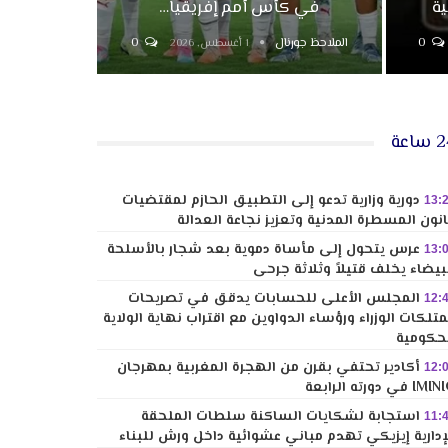
ية
في كأس أمم إفريقيا…
0
الملاحظ جورنال
0
1 أغسطس, 2026
ساعة
دورية وزارية تدعو إلى التطبيق الحازم لمقتضيات
13:
نون المسطرة المدنية وتعزيز نجاعة العدالة
عرس يتحول إلى مأساة دموية بعد شجار بالأسلحة
13:
بيضاء يخلف قتيلاً وثلاثة جرحى
المجلس الأعلى للحسابات يدقق في تصريحات
12:
تلكات الوزراء ورؤساء الدواوين مع اقتراب نهاية الولاية
حكومية
أكادير تحتفي بقرن من الهجرة المغربية بمهرجان
12:
I في دورته الرابعة
استجابة لشكايات الساكنة سلطات الملحقة
11:
إدارية إيزيكي تهدم مباني عشوائية داخل ورش للبناء