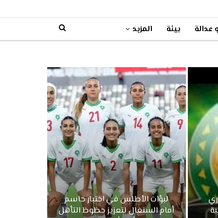
 عدالة
بيئة
المزيد
ري
لبؤات الأطلس في اختبار حاسم
ية
أمام السنغال لتعزيز حظوظ التأهل