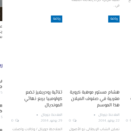
ع
طبية مركزة جرّاء إصابته البليغة
في…
رياضة
رياضة
عا
يك
سب
ري
لب
جن
هشام مستور موهبة كروية
ثنائية رودريغيز تضع
5 أغسطس, 2026
مغربية في صفوف الميلان
كولومبيا بربع نهائي
هذا الموسم
المونديال
ال
ض
الملاحظ جورنال
الملاحظ جورنال
3 أغسطس, 2026
0
22 يوليو, 2014
0
29 يونيو, 2014
0
ال
تمكن الشاب الإيطالي ذو الأصول
الملاحظ جورنال / وكالات واصلت