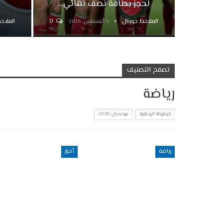
لحجز بطاقة نصف نهائي…
الملاحظ جورنال
0
الملاح
5 أغسطس, 2026
تصفح التصنيف
رياضة
البطولة الوطنية
مونديال 2026
رياضة
أخبار