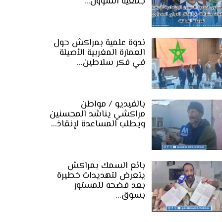
جمعية الشؤون…
ندوة علمية بمراكش حول
العمارة المغربية الأصيلة
في فكر سلاطين…
بالفيديو / مواطن
مراكشي يناشد المحسنين
ويطلب المساعدة لإنقاذ…
بائع السمك بمراكش
يتعرض لتهديدات خطيرة
بعد فضحه للمستور
بسوق…