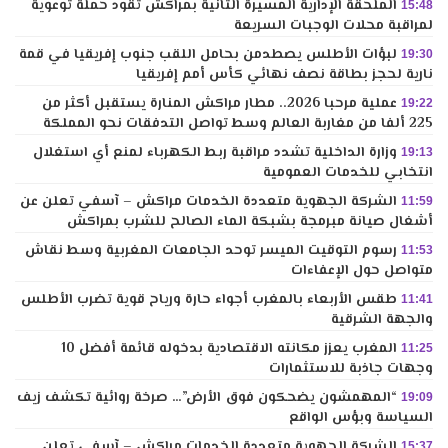
الملحقة الإدارية المسيرة الثانية بمراكش تقود حملة توعوية
15:48
لمراقبة محلات الوجبات السريعة
لبؤات الأطلس يصطدمن بحامل اللقب جنوب إفريقيا في قمة
19:30
نارية لحجز بطاقة نصف نهائي كأس أمم إفريقيا
عملية مرحبا 2026.. مطار مراكش المنارة يستقبل أكثر من
19:22
225 ألفا من مغاربة العالم وسط تواصل التدفقات نحو المملكة
وزارة الداخلية تشدد مراقبة ربط الكهرباء لمنع أي استغلال
19:13
انتخابي للخدمات العمومية
الشركة الجهوية متعددة الخدمات مراكش – آسفي تعلن عن
11:59
أشغال صيانة مبرمجة بشبكة الماء الصالح للشرب بمراكش
رسوم التوقيت الميسر توحد الجامعات المغربية وسط نقاش
11:53
متواصل حول الإعفاءات
طقس الأربعاء بالمغرب أجواء حارة ورياح قوية تضرب الأطلس
11:41
والجهة الشرقية
المغرب يعزز مكانته الاقتصادية بدخوله قائمة أفضل 10
11:25
وجهات جاذبة للاستثمارات
“المهمشون يضحكون فوق الأرض”… صرخة روائية تكشف زيف
19:09
السياسة وبؤس الواقع
الشركة الجهوية متعددة الخدمات مراكش – آسفي تعلن
15:37