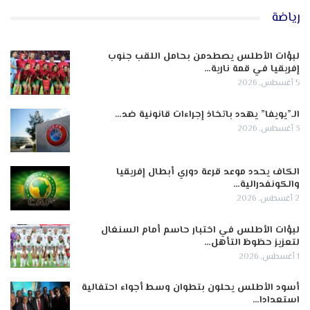
رياضة
لبؤات الأطلس يصطدمن بحامل اللقب جنوب
إفريقيا في قمة نارية…
5 أغسطس, 2026
الـ”يويفا” يهدد باتخاذ إجراءات قانونية ضد…
3 أغسطس, 2026
الكاف يحدد موعد قرعة دوري أبطال إفريقيا
والكونفدرالية…
2 أغسطس, 2026
لبؤات الأطلس في اختبار حاسم أمام السنغال
لتعزيز حظوظ التأهل…
1 أغسطس, 2026
أسود الأطلس يحلون بتطوان وسط أجواء احتفالية
استعدادا…