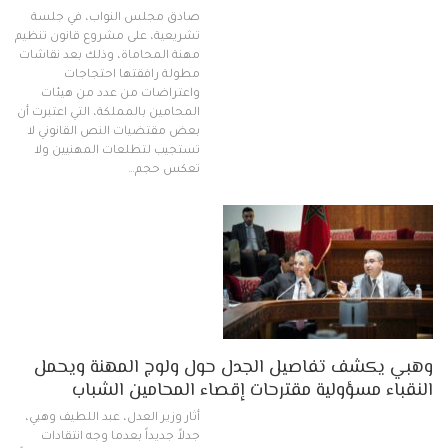
صادق مجلس النواب، في جلسة
تشريعية، على مشروع قانون تنظيم
مهنة المحاماة، وذلك بعد نقاشات
مطولة رافقتها احتجاجات
واعتراضات من عدد من هيئات
المحامين بالمملكة، التي اعتبرت أن
بعض مقتضيات النص القانوني لا
تستجيب لتطلعات المهنيين ولا
تعكس حجم…
وهبي يكشف تفاصيل الجدل حول ولوج المهنة ويحمل
النقباء مسؤولية مقترحات إقصاء المحامين الشباب
أثار وزير العدل، عبد اللطيف وهبي،
جدلاً جديداً بعدما وجه انتقادات