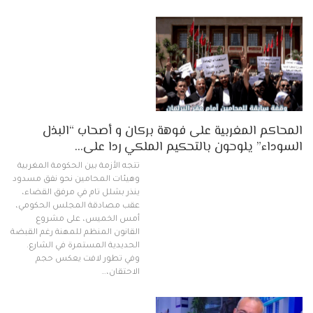
المحاكم المغربية على فوهة بركان و أصحاب “البذل
السوداء” يلوحون بالتحكيم الملكي ردا على…
تتجه الأزمة بين الحكومة المغربية
وهيئات المحامين نحو نفق مسدود
ينذر بشلل تام في مرفق القضاء،
عقب مصادقة المجلس الحكومي،
أمس الخميس، على مشروع
القانون المنظم للمهنة رغم القبضة
الحديدية المستمرة في الشارع.
وفي تطور لافت يعكس حجم
الاحتقان،…