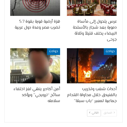
عرس يتحول إلى مأساة
هزة أرضية قوية بقوة 5.7
دموية بعد شجار بالأسلحة
تضرب مصر وعدة دول عربية
البيضاء يخلف قتيلاً وثلاثة
جرحى
حوادث
حوادث
أحداث شغب وتخريب
أمن أكادير ينهي لغز اختفاء
بالفنيدق خلال محاولة اقتحام
سائح “نرويجي” ويؤكد
جماعية لمعبر “باب سبتة”
سلامته
السابق
التالي