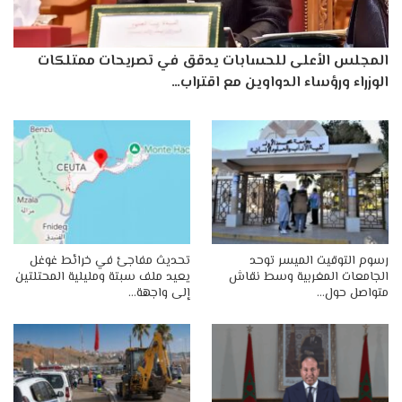
المجلس الأعلى للحسابات يدقق في تصريحات ممتلكات
الوزراء ورؤساء الدواوين مع اقتراب…
رسوم التوقيت الميسر توحد
تحديث مفاجئ في خرائط غوغل
الجامعات المغربية وسط نقاش
يعيد ملف سبتة ومليلية المحتلتين
متواصل حول…
إلى واجهة…