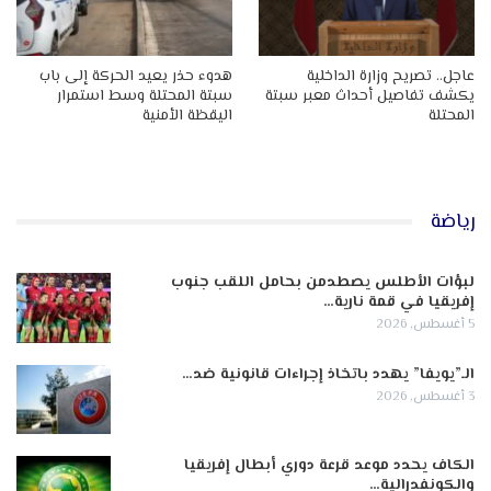
عاجل.. تصريح وزارة الداخلية
هدوء حذر يعيد الحركة إلى باب
يكشف تفاصيل أحداث معبر سبتة
سبتة المحتلة وسط استمرار
المحتلة
اليقظة الأمنية
رياضة
لبؤات الأطلس يصطدمن بحامل اللقب جنوب
إفريقيا في قمة نارية…
5 أغسطس, 2026
الـ”يويفا” يهدد باتخاذ إجراءات قانونية ضد…
3 أغسطس, 2026
الكاف يحدد موعد قرعة دوري أبطال إفريقيا
والكونفدرالية…