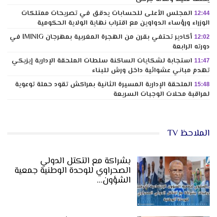
المجلس الأعلى للحسابات يدقق في تصريحات ممتلكات
12:44
الوزراء ورؤساء الدواوين مع اقتراب نهاية الولاية الحكومية
أكادير تحتفي بقرن من الهجرة المغربية بمهرجان IMINIG في
12:02
دورته الرابعة
استجابة لشكايات الساكنة سلطات الملحقة الإدارية إيزيكي
11:47
تهدم مباني عشوائية داخل ورش للبناء
الملحقة الإدارية المسيرة الثانية بمراكش تقود حملة توعوية
15:48
لمراقبة محلات الوجبات السريعة
الملاحظ TV
بشراكة مع التكتل الدولي
الصحراوي للوحدة الوطنية جمعية
الشؤون…