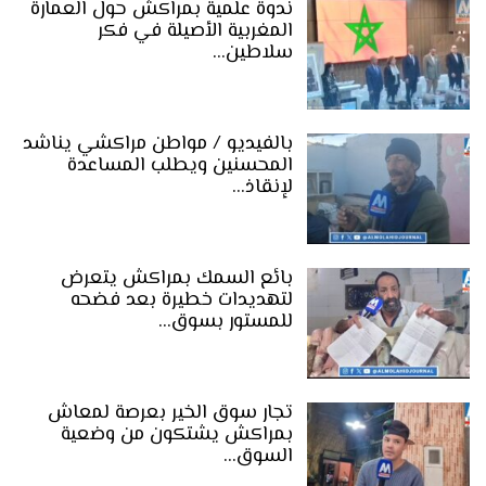
ندوة علمية بمراكش حول العمارة
المغربية الأصيلة في فكر
سلاطين…
بالفيديو / مواطن مراكشي يناشد
المحسنين ويطلب المساعدة
لإنقاذ…
بائع السمك بمراكش يتعرض
لتهديدات خطيرة بعد فضحه
للمستور بسوق…
تجار سوق الخير بعرصة لمعاش
بمراكش يشتكون من وضعية
السوق…