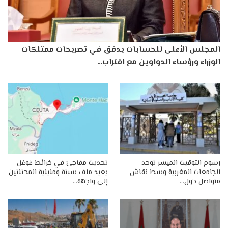
المجلس الأعلى للحسابات يدقق في تصريحات ممتلكات
الوزراء ورؤساء الدواوين مع اقتراب…
رسوم التوقيت الميسر توحد
تحديث مفاجئ في خرائط غوغل
الجامعات المغربية وسط نقاش
يعيد ملف سبتة ومليلية المحتلتين
متواصل حول…
إلى واجهة…