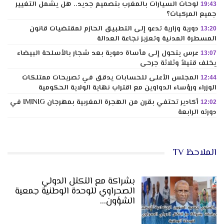
لوحات السيارات بالمغرب بتصميم جديد.. هل يشمل التغيير
19:43
جميع المركبات؟
دورية وزارية تدعو إلى التطبيق الحازم لمقتضيات قانون
13:20
المسطرة المدنية وتعزيز نجاعة العدالة
عرس يتحول إلى مأساة دموية بعد شجار بالأسلحة البيضاء
13:07
يخلف قتيلاً وثلاثة جرحى
المجلس الأعلى للحسابات يدقق في تصريحات ممتلكات
12:44
الوزراء ورؤساء الدواوين مع اقتراب نهاية الولاية الحكومية
أكادير تحتفي بقرن من الهجرة المغربية بمهرجان IMINIG في
12:02
دورته الرابعة
الملاحظ TV
بشراكة مع التكتل الدولي
الصحراوي للوحدة الوطنية جمعية
الشؤون…