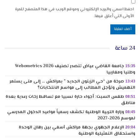
احفظ اسمي والبريد الإلكتروني وموقع الويب في هذا المتصفح للمرة
الأولى التي أعلق فيها.
24 ساعة
جامعة القاضي عياض تتصدر تصنيف Webometrics 2026
15:35
وطنيا ومغاربيا
صرخة من “حي الزيتون الجديد ” بمراكش … إلى متى يستمر
13:43
التهميش وتؤجل المطالب إلى مواسم الانتخابات؟
طقس السبت: أجواء حارة نسبيا مع تساقط زخات رعدية بعدة
08:51
مناطق
وزارة التربية الوطنية تكشف رسمياً مواعيد الدخول المدرسي
08:45
لموسم 2026-2027
الإعلام الجهوي بجهة مراكش آسفي بين رهان الوحدة
20:04
واستحقاق التمثيلية الوطنية