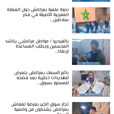
ندوة علمية بمراكش حول العمارة
المغربية الأصيلة في فكر
سلاطين…
بالفيديو / مواطن مراكشي يناشد
المحسنين ويطلب المساعدة
لإنقاذ…
بائع السمك بمراكش يتعرض
لتهديدات خطيرة بعد فضحه
للمستور بسوق…
تجار سوق الخير بعرصة لمعاش
بمراكش يشتكون من وضعية