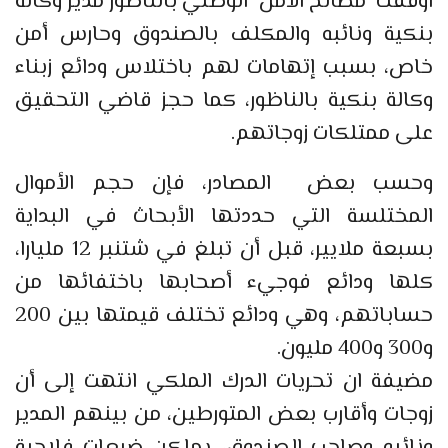
اوقفت مصالح الأمن الوطني بالناظور مدير وكالة
بنكية ونائبه والمكلف بالصندوق وحارس أمن
خاص، بسبب إتهامات لهم باختلاس ودائع زبناء
وكالة بنكية بالناظور، كما حجز قاضي التحقيق
على ممتلكات زوجاتهم.
وحسب بعض المصادر، فإن حجم الأموال
المختلسة التي حددتها الأبحاث في البداية
بسبعة ملايير، قبل أن تبلغ في شتنبر 12 مليارا،
كلها ودائع فوجيء أصحابها باختفائها من
حساباتهم، وهي ودائع تختلف قيمتها بين 200
و300 و400 مليون.
مضيفة ان تحريات الدرك الملكي انتهت إلى أن
زوجات وأقارب بعض المتورطين، من بينهم المدير
ونائبه وصاحب الصندوق، يملكن ضيعات فلاحية