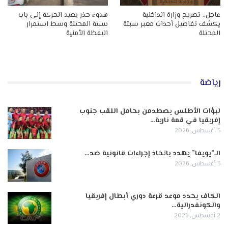
عاجل.. تصريح وزارة الداخلية
هدوء حذر يعيد الحركة إلى باب
يكشف تفاصيل أحداث معبر سبتة
سبتة المحتلة وسط استمرار
المحتلة
اليقظة الأمنية
رياضة
لبؤات الأطلس يصطدمن بحامل اللقب جنوب
إفريقيا في قمة نارية…
5 أغسطس, 2026
الـ”يويفا” يهدد باتخاذ إجراءات قانونية ضد…
3 أغسطس, 2026
الكاف يحدد موعد قرعة دوري أبطال إفريقيا
والكونفدرالية…
2 أغسطس, 2026