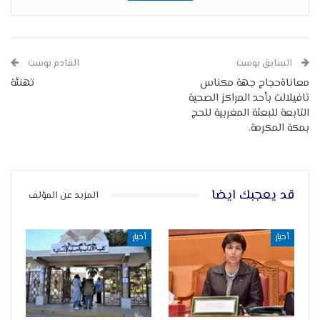
السابق بوست
القادم بوست
معاناةحجاج جهة مكناس
تهنئة
تافيلالت بأحد المراكز الصحية
التابعة للبعثة المغربية للحج
بمكة المكرمة.
قد يعجبك ايضا
المزيد عن المؤلف
أخبار
أخبار