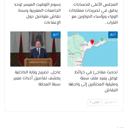
المجلس الأعلى للحسابات
رسوم التوقيت الميسر توحد
يدقق في تصريحات ممتلكات
الجامعات المغربية وسط
الوزراء ورؤساء الدواوين مع
نقاش متواصل حول
اقتراب…
الإعفاءات
أخبار
أخبار
تحديث مفاجئ في خرائط
عاجل.. تصريح وزارة الداخلية
غوغل يعيد ملف سبتة
يكشف تفاصيل أحداث معبر
ومليلية المحتلتين إلى واجهة
سبتة المحتلة
النقاش
السابق
التالي