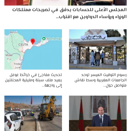
المجلس الأعلى للحسابات يدقق في تصريحات ممتلكات
الوزراء ورؤساء الدواوين مع اقتراب…
رسوم التوقيت الميسر توحد
تحديث مفاجئ في خرائط غوغل
الجامعات المغربية وسط نقاش
يعيد ملف سبتة ومليلية المحتلتين
متواصل حول…
إلى واجهة…