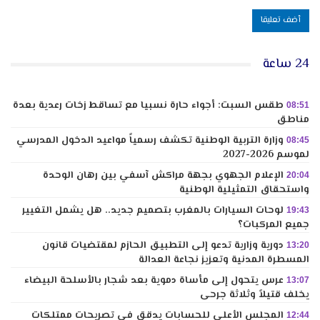
24 ساعة
طقس السبت: أجواء حارة نسبيا مع تساقط زخات رعدية بعدة
08:51
مناطق
وزارة التربية الوطنية تكشف رسمياً مواعيد الدخول المدرسي
08:45
لموسم 2026-2027
الإعلام الجهوي بجهة مراكش آسفي بين رهان الوحدة
20:04
واستحقاق التمثيلية الوطنية
لوحات السيارات بالمغرب بتصميم جديد.. هل يشمل التغيير
19:43
جميع المركبات؟
دورية وزارية تدعو إلى التطبيق الحازم لمقتضيات قانون
13:20
المسطرة المدنية وتعزيز نجاعة العدالة
عرس يتحول إلى مأساة دموية بعد شجار بالأسلحة البيضاء
13:07
يخلف قتيلاً وثلاثة جرحى
المجلس الأعلى للحسابات يدقق في تصريحات ممتلكات
12:44