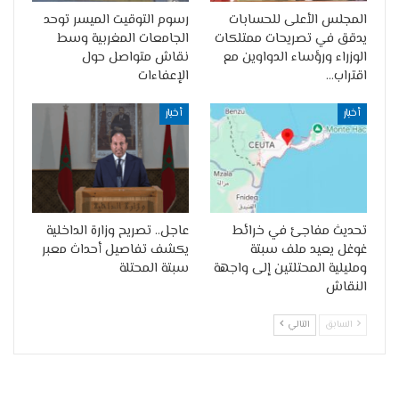
المجلس الأعلى للحسابات
رسوم التوقيت الميسر توحد
يدقق في تصريحات ممتلكات
الجامعات المغربية وسط
الوزراء ورؤساء الدواوين مع
نقاش متواصل حول
اقتراب…
الإعفاءات
أخبار
أخبار
تحديث مفاجئ في خرائط
عاجل.. تصريح وزارة الداخلية
غوغل يعيد ملف سبتة
يكشف تفاصيل أحداث معبر
ومليلية المحتلتين إلى واجهة
سبتة المحتلة
النقاش
السابق
التالي