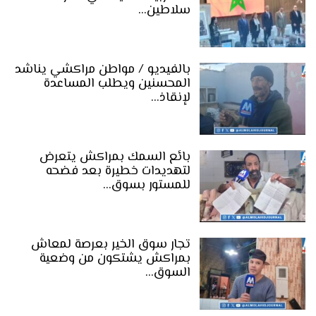
سلاطين…
بالفيديو / مواطن مراكشي يناشد
المحسنين ويطلب المساعدة
لإنقاذ…
بائع السمك بمراكش يتعرض
لتهديدات خطيرة بعد فضحه
للمستور بسوق…
تجار سوق الخير بعرصة لمعاش
بمراكش يشتكون من وضعية
السوق…