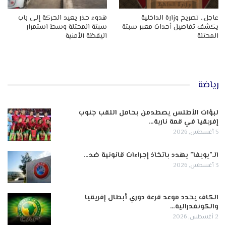
عاجل.. تصريح وزارة الداخلية
هدوء حذر يعيد الحركة إلى باب
يكشف تفاصيل أحداث معبر سبتة
سبتة المحتلة وسط استمرار
المحتلة
اليقظة الأمنية
رياضة
لبؤات الأطلس يصطدمن بحامل اللقب جنوب
إفريقيا في قمة نارية…
5 أغسطس, 2026
الـ”يويفا” يهدد باتخاذ إجراءات قانونية ضد…
3 أغسطس, 2026
الكاف يحدد موعد قرعة دوري أبطال إفريقيا
والكونفدرالية…
2 أغسطس, 2026