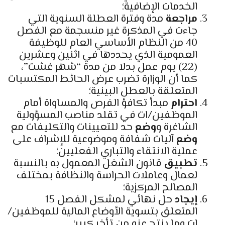
الخدمات الإضافية؛
مراجعة
مدة وفترة العطلة السنوية التي
جاءت في المذكرة غير منسجمة مع الفصل
40 من النظام الأساسي العام للوظيفة
العمومية الذي يحددها في اثنين وعشرين
(22) يوم عمل بدلا من مدة “شهر غشت”،
كما أن الوزارة تضرب عرض الحائط المكتسبات
المتعلقة بالعطل البينية؛
احترام
مبدأ تكافؤ الفرص والمساواة أمام
الموظفين/ات في تقلد مناصب المسؤولية
الشاغرة و
وضع
حد للتعيينات والتكليفات مع
وضع
آليات شفافة وموضوعية للإشراف على
عملية الانتقاء والتباري الفعليين؛
تطبيق
قانون الشغل المعمول به بالنسبة
لعمال وعاملات الحراسة والنظافة بمختلف
المصالح المركزية؛
إيجاد
حل نهائي لمشكل الفصل 15
المتعلق بتسوية الأوضاع المالية للموظفين/
ات وما ينتج عنه من تأخر كبير؛