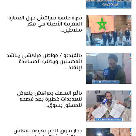
ندوة علمية بمراكش حول العمارة
المغربية الأصيلة في فكر
سلاطين…
بالفيديو / مواطن مراكشي يناشد
المحسنين ويطلب المساعدة
لإنقاذ…
بائع السمك بمراكش يتعرض
لتهديدات خطيرة بعد فضحه
للمستور بسوق…
تجار سوق الخير بعرصة لمعاش