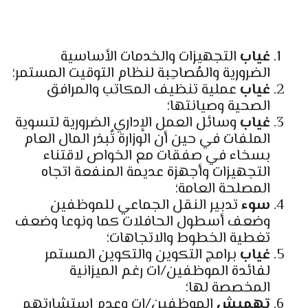
غياب
التجهيزات والخدمات الأساسية
الضرورية والمُصاحِبة لنظام التوقيت المستمر؛
غياب
عملية تنظيف المكاتب والمرافق
الصحية وصيانتها؛
غياب
وسائل العمل الإداري الضرورية لتسوية
الملفات في حين أن الوزارة تُبذر المال العام
بسخاء في صفقات مع الخواص لاقتناء
التجهيزات وأجهزة عديمة المنفعة اتجاه
المصلحة العامة؛
سوء
تدبير النقل الجماعي للموظفين
وضعف أسطول الحافلات كما ونوعا وضعف
تغطية الخطوط والاتجاهات؛
غياب
برامج التكوين والتكوين المستمر
لفائدة الموظفين/ات رغم الميزانية
المخصصة لها؛
تهميش
الموظفين/ات وعدم استشارتهم