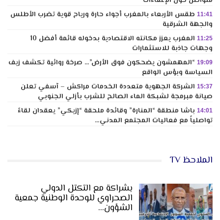
متواصل حول الإعفاءات
طقس الأربعاء بالمغرب أجواء حارة ورياح قوية تضرب الأطلس
11:41
والجهة الشرقية
المغرب يعزز مكانته الاقتصادية بدخوله قائمة أفضل 10
11:25
وجهات جاذبة للاستثمارات
“المهمشون يضحكون فوق الأرض”… صرخة روائية تكشف زيف
19:09
السياسة وبؤس الواقع
الشركة الجهوية متعددة الخدمات مراكش – آسفي تعلن
15:37
صيانة مبرمجة لشبكة الماء الصالح للشرب بأزلي الجنوبي
باشا منطقة “المنارة” وقائدة ملحقة “إزيكي” يعقدان لقاءً
14:01
تواصلياً مع فعاليات المجتمع المدني…
الملاحظ TV
بشراكة مع التكتل الدولي
الصحراوي للوحدة الوطنية جمعية
الشؤون…