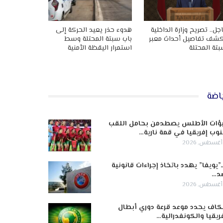
جل.. تصريح وزارة الداخلية
هدوء حذر يعيد الحركة إلى
شف تفاصيل أحداث معبر
باب سبتة المحتلة وسط
تة المحتلة
استمرار اليقظة الأمنية
اضة
ؤات الأطلس يصطدمن بحامل اللقب
وب إفريقيا في قمة نارية…
ـ”يويفا” يهدد باتخاذ إجراءات قانونية
د…
كاف يحدد موعد قرعة دوري أبطال
ريقيا والكونفدرالية…