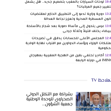
لوحات السيارات بالمغرب بتصميم جديد.. هل يشمل
19:
تغيير جميع المركبات؟
دورية وزارية تدعو إلى التطبيق الحازم لمقتضيات
13:
نون المسطرة المدنية وتعزيز نجاعة العدالة
عرس يتحول إلى مأساة دموية بعد شجار بالأسلحة
13:
بيضاء يخلف قتيلاً وثلاثة جرحى
المجلس الأعلى للحسابات يدقق في تصريحات
12:
تلكات الوزراء ورؤساء الدواوين مع اقتراب نهاية الولاية
حكومية
أكادير تحتفي بقرن من الهجرة المغربية بمهرجان
12:
I في دورته الرابعة
ملاحظ TV
بشراكة مع التكتل الدولي
الصحراوي للوحدة الوطنية
جمعية الشؤون…