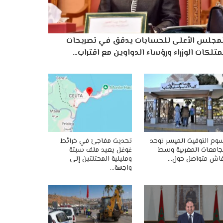
لمجلس الأعلى للحسابات يدقق في تصريحات
تلكات الوزراء ورؤساء الدواوين مع اقتراب…
وم التوقيت الميسر توحد
تحديث مفاجئ في خرائط
جامعات المغربية وسط
غوغل يعيد ملف سبتة
اش متواصل حول…
ومليلية المحتلتين إلى
واجهة…