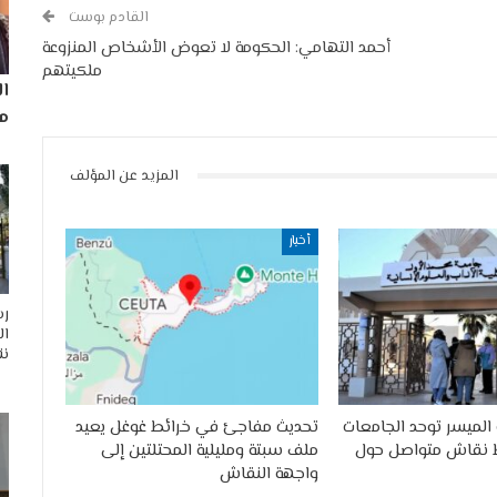
القادم بوست
أحمد التهامي: الحكومة لا تعوض الأشخاص المنزوعة
ملكيتهم
ا
مم
المزيد عن المؤلف
أخبار
رس
ال
نق
الميسر توحد الجامعات
تحديث مفاجئ في خرائط غوغل يعيد
 نقاش متواصل حول
ملف سبتة ومليلية المحتلتين إلى
واجهة النقاش