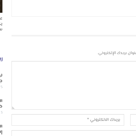
عا
يك
سب
نوان بريدك الإلكتروني.
ري
لب
جن
5 أغسطس, 2026
ال
ض
3 أغسطس, 2026
ال
إف