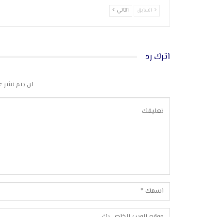
السابق
التالي
اترك رد
لن يتم نشر ع