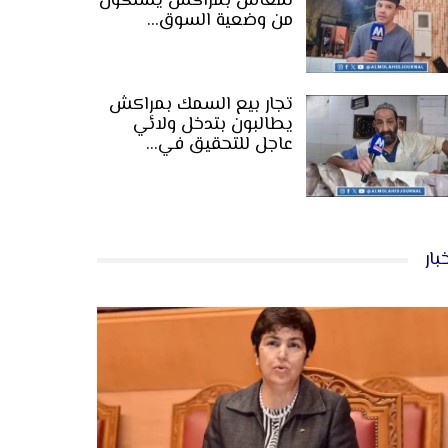
لمعاش بمراكش يشتكون
من وضعية السوق…
تجار بيع السمك بمراكش
يطالبون بتدخل ولائي
عاجل للتحقيق في…
بار