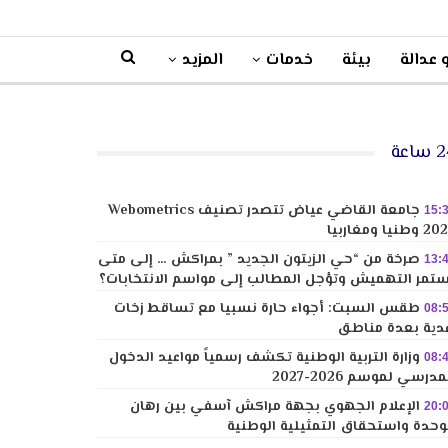
 عدالة
بيئة
خدمات
المزيد
ساعة
جامعة القاضي عياض تتصدر تصنيف Webometrics
15:
وطنيا ومغاربيا
صرخة من “حي الزيتون الجديد ” بمراكش … إلى متى
13:
تمر التهميش وتؤجل المطالب إلى مواسم الانتخابات؟
طقس السبت: أجواء حارة نسبيا مع تساقط زخات
08:
دية بعدة مناطق
وزارة التربية الوطنية تكشف رسمياً مواعيد الدخول
08:
مدرسي لموسم 2026-2027
الإعلام الجهوي بجهة مراكش آسفي بين رهان
20:
وحدة واستحقاق التمثيلية الوطنية