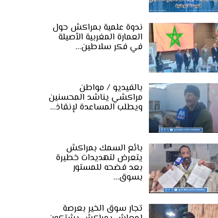
ندوة علمية بمراكش حول
العمارة المغربية الأصيلة
في فكر سلاطين…
بالفيديو / مواطن
مراكشي يناشد المحسنين
ويطلب المساعدة لإنقاذ…
بائع السمك بمراكش
يتعرض لتهديدات خطيرة
بعد فضحه للمستور
بسوق…
تجار سوق الخير بعرصة