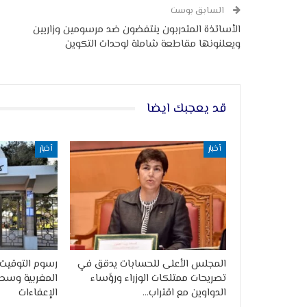
السابق بوست
الأساتذة المتدربون ينتفضون ضد مرسومين وزاريين
ويعلنونها مقاطعة شاملة لوحدات التكوين‎
قد يعجبك ايضا
أخبار
أخبار
المجلس الأعلى للحسابات يدقق في
رسوم التوقيت 
تصريحات ممتلكات الوزراء ورؤساء
المغربية وسط
الدواوين مع اقتراب…
الإعفاءات