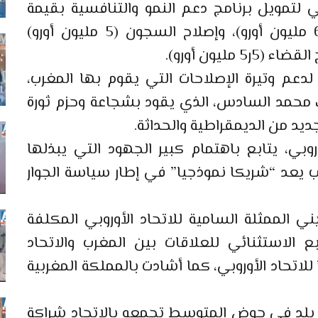
ي لتمويل برنامج دعم النمو والتنافسية بقيمة
(100 مليون أورو)، والتكوين المهني (60 مليون أورو)، وإصلاح السجون (5 مليون أورو)
 لدعم وتيرة الإصلاحات التي يقوم بها المغرب،
لك محمد السادس، الذي يقود بشجاعة وحزم ثورة
د من الديمقراطية والحداثة.
روبي، يتابع باهتمام كبير الجهود التي يبذلها
رب يعد “شريكا نموذجيا” في إطار سياسة الجوار
ي الممثلة السامية للاتحاد الأوروبي المكلفة
ع الاستثنائي للعلاقات بين المغرب والاتحاد
للاتحاد الأوروبي، كما أشادت بالمملكة المغربية
ل بلد في حوض المتوسط تجمعه بالاتحاد شراكة