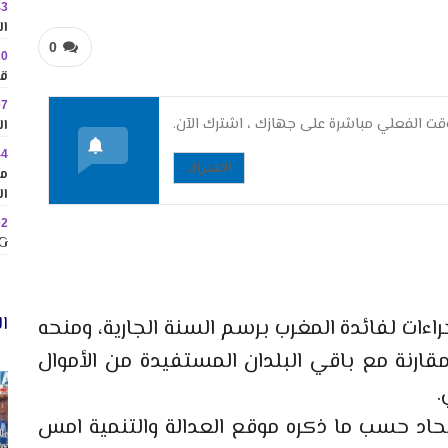
43
ال
0
20
قا
07
ت الفعلي مباشرة على جهازك ، اشترك الآن.
ال
44
الاشتراك
مم
ال
02
MINIG
ال
راءات لفائدة المغرب برسم السنة الجارية، ومنحه
ة (180 مليون أورو) مقارنة مع باقي البلدان المستفيدة من الأموال
.
تحاد حسب ما ذكره موقع العدالة والتنمية امس