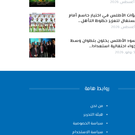
ؤات الأطلس في اختبار حاسم أمام
سنغال لتعزيز حظوظ التأهل…
ود الأطلس يحلون بتطوان وسط
واء احتفالية استعدادا…
 2026
روابط هامة
من نحن
هيئة التحرير
سياسة الخصوصية
سياسة الاستخدام